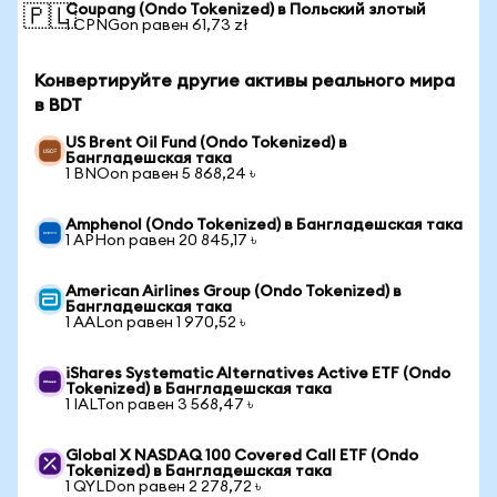
Coupang (Ondo Tokenized) в Польский злотый
🇵🇱
1 CPNGon равен 61,73 zł
Конвертируйте другие активы реального мира
в BDT
US Brent Oil Fund (Ondo Tokenized) в
Бангладешская така
1 BNOon равен 5 868,24 ৳
Amphenol (Ondo Tokenized) в Бангладешская така
1 APHon равен 20 845,17 ৳
American Airlines Group (Ondo Tokenized) в
Бангладешская така
1 AALon равен 1 970,52 ৳
iShares Systematic Alternatives Active ETF (Ondo
Tokenized) в Бангладешская така
1 IALTon равен 3 568,47 ৳
Global X NASDAQ 100 Covered Call ETF (Ondo
Tokenized) в Бангладешская така
1 QYLDon равен 2 278,72 ৳