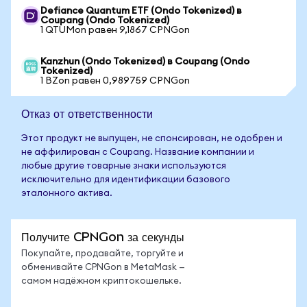
Defiance Quantum ETF (Ondo Tokenized) в
Coupang (Ondo Tokenized)
1 QTUMon равен 9,1867 CPNGon
Kanzhun (Ondo Tokenized) в Coupang (Ondo
Tokenized)
1 BZon равен 0,989759 CPNGon
Отказ от ответственности
Этот продукт не выпущен, не спонсирован, не одобрен и
не аффилирован с Coupang. Название компании и
любые другие товарные знаки используются
исключительно для идентификации базового
эталонного актива.
Получите CPNGon за секунды
Покупайте, продавайте, торгуйте и
обменивайте CPNGon в MetaMask —
самом надёжном криптокошельке.