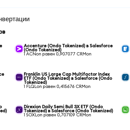
нвертации
ов
e
Accenture (Ondo Tokenized) в Salesforce
(Ondo Tokenized)
1 ACNon равен 0,907077 CRMon
ce
Franklin US Large Cap Multifactor Index
ETF (Ondo Tokenized) в Salesforce (Ondo
Tokenized)
1 FLQLon равен 0,415676 CRMon
o
Direxion Daily Semi Bull 3X ETF (Ondo
zed)
Tokenized) в Salesforce (Ondo Tokenized)
1 SOXLon равен 0,707109 CRMon