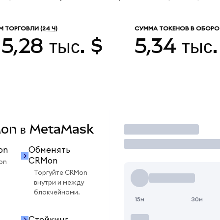
М ТОРГОВЛИ
(24 Ч)
СУММА ТОКЕНОВ В ОБОРО
5,28 тыс. $
5,34 тыс.
RMon в MetaMask
Торговать
on
Обменять
CRMon
on
Торгуйте CRMon
внутри и между
блокчейнами.
15м
30м
Стейкинг