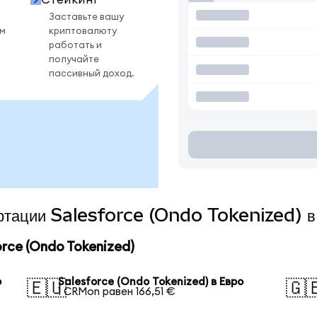
Заставьте вашу
ом
криптовалюту
работать и
получайте
пассивный доход.
ертации Salesforce (Ondo Tokenized) в
rce (Ondo Tokenized)
р
Salesforce (Ondo Tokenized) в Евро
🇪🇺
🇬
1 CRMon равен 166,51 €