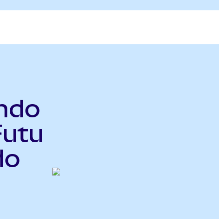
Ondo
Futu
do