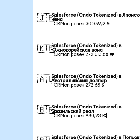
Salesforce (Ondo Tokenized) в Японск
🇯🇵
иена
1 CRMon равен 30 389,12 ¥
Salesforce (Ondo Tokenized) в
🇰🇷
Южнокорейская вона
1 CRMon равен 272 013,88 ₩
Salesforce (Ondo Tokenized) в
🇦🇺
Австралийский доллар
1 CRMon равен 272,68 $
Salesforce (Ondo Tokenized) в
🇧🇷
Бразильский реал
1 CRMon равен 980,93 R$
Salesforce (Ondo Tokenized) в Польс