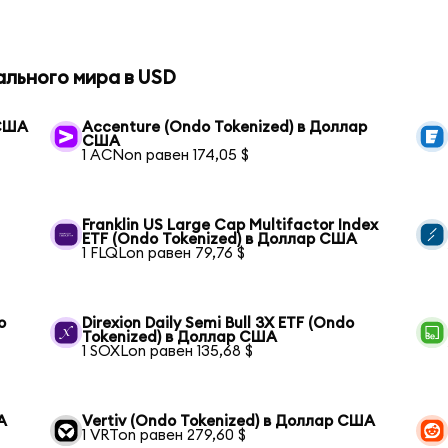
ального мира в USD
 США
Accenture (Ondo Tokenized) в Доллар
США
1 ACNon равен 174,05 $
Franklin US Large Cap Multifactor Index
ETF (Ondo Tokenized) в Доллар США
1 FLQLon равен 79,76 $
o
Direxion Daily Semi Bull 3X ETF (Ondo
Tokenized) в Доллар США
1 SOXLon равен 135,68 $
А
Vertiv (Ondo Tokenized) в Доллар США
1 VRTon равен 279,60 $