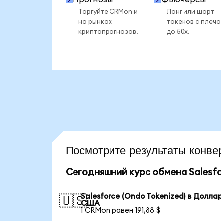
Торгуйте CRMon и
Лонг или шорт
на рынках
токенов с плеч
криптопрогнозов.
до 50x.
Посмотрите результаты конв
Сегодняшний курс обмена Salesfo
Salesforce (Ondo Tokenized) в Долла
🇺🇸
США
1 CRMon равен 191,88 $