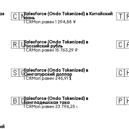
ая
Salesforce (Ondo Tokenized) в Китайский
🇨🇳
🇹
юань
1 CRMon равен 1 294,88 ¥
Salesforce (Ondo Tokenized) в
🇷🇺
🇨
Российский рубль
1 CRMon равен 15 763,29 ₽
Salesforce (Ondo Tokenized) в
🇸🇬
🇨
Сингапурский доллар
1 CRMon равен 245,91 $
Salesforce (Ondo Tokenized) в
🇧🇩
🇵
Бангладешская така
1 CRMon равен 23 796,25 ৳
кий