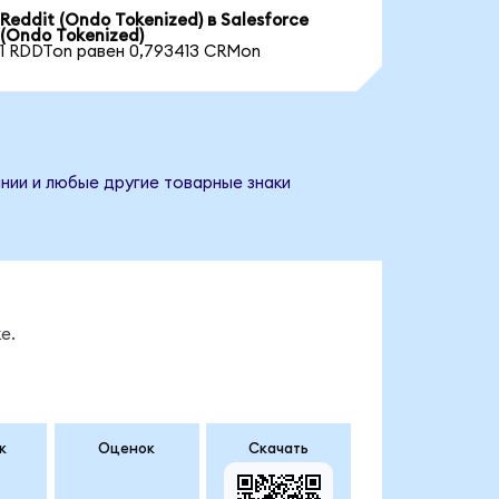
Reddit (Ondo Tokenized) в Salesforce
(Ondo Tokenized)
1 RDDTon равен 0,793413 CRMon
ании и любые другие товарные знаки
е.
к
Оценок
Скачать