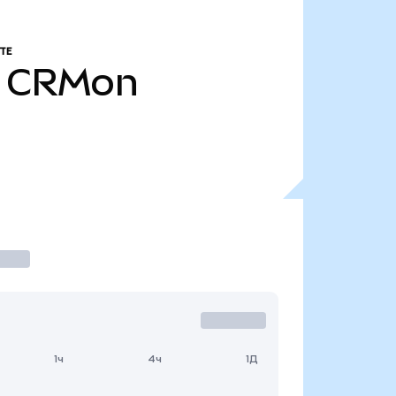
ТЕ
CRMon
1ч
4ч
1Д