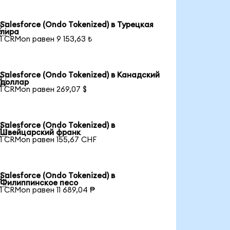
Salesforce (Ondo Tokenized) в Турецкая

лира
1 CRMon равен 9 153,63 ₺
Salesforce (Ondo Tokenized) в Канадский

доллар
1 CRMon равен 269,07 $
Salesforce (Ondo Tokenized) в

Швейцарский франк
1 CRMon равен 155,67 CHF
Salesforce (Ondo Tokenized) в

Филиппинское песо
1 CRMon равен 11 689,04 ₱