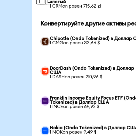
🇵🇱
злотый
1 CRMon равен 715,62 zł
Конвертируйте другие активы ре
Chipotle (Ondo Tokenized) в Доллар
1 CMGon равен 33,66 $
DoorDash (Ondo Tokenized) в Доллар
США
1 DASHon равен 210,96 $
Franklin Income Equity Focus ETF (Ond
Tokenized) в Доллар США
1 INCEon равен 69,92 $
Nokia (Ondo Tokenized) в Доллар СШ
1 NOKon равен 9,49 $