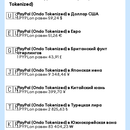
Tokenized)
PayPal (Ondo Tokenized) в Доллар США
🇺🇸
1 PYPLon равен 59,24 $
PayPal (Ondo Tokenized) в Евро
🇪🇺
1 PYPLon равен 51,26 €
PayPal (Ondo Tokenized) в Британский фунт
🇬🇧
стерлингов
1 PYPLon равен 43,91 £
PayPal (Ondo Tokenized) в Японская иена
🇯🇵
1 PYPLon равен 9 348,46 ¥
PayPal (Ondo Tokenized) в Китайский юань
🇨🇳
1 PYPLon равен 399,70 ¥
PayPal (Ondo Tokenized) в Турецкая лира
🇹🇷
1 PYPLon равен 2 825,63 ₺
PayPal (Ondo Tokenized) в Южнокорейская вона
🇰🇷
1 PYPLon равен 83 404,23 ₩