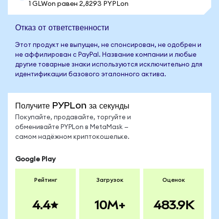
1 GLWon равен 2,8293 PYPLon
Отказ от ответственности
Этот продукт не выпущен, не спонсирован, не одобрен и
не аффилирован с PayPal. Название компании и любые
другие товарные знаки используются исключительно для
идентификации базового эталонного актива.
Получите PYPLon за секунды
Покупайте, продавайте, торгуйте и
обменивайте PYPLon в MetaMask —
самом надёжном криптокошельке.
Google Play
Рейтинг
Загрузок
Оценок
4.4
10M+
483.9K