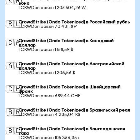
🇰🇷
вона
1 CRWDon равен 1 208 504,26 ₩
CrowdStrike (Ondo Tokenized) в Российский рубль
🇷🇺
1 CRWDon равен 70 431,18 ₽
CrowdStrike (Ondo Tokenized) в Канадский
🇨🇦
доллар
1 CRWDon равен 1 188,59 $
CrowdStrike (Ondo Tokenized) в Австралийский
🇦🇺
доллар
1 CRWDon равен 1 206,56 $
CrowdStrike (Ondo Tokenized) в Швейцарский
🇨🇭
франк
1 CRWDon равен 689,44 CHF
CrowdStrike (Ondo Tokenized) в Бразильский реал
🇧🇷
1 CRWDon равен 4 335,04 R$
CrowdStrike (Ondo Tokenized) в Бангладешская
🇧🇩
така
1 CRWDon равен 105 386,35 ৳