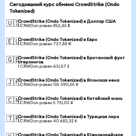
Сегодняшний курс обмена CrowdStrike (Ondo
Tokenized)
CrowdStrike (Ondo Tokenized) в Доллар США
🇺🇸
1 CRWDon равен 852,65 $
CrowdStrike (Ondo Tokenized) в Евро
🇪🇺
1 CRWDon равен 737,88 €
CrowdStrike (Ondo Tokenized) в Британский фунт
🇬🇧
стерлингов
1 CRWDon равен 631,57 £
CrowdStrike (Ondo Tokenized) в Японская иена
🇯🇵
1 CRWDon равен 135 390,55 ¥
CrowdStrike (Ondo Tokenized) в Китайский юань
🇨🇳
1 CRWDon равен 5 751,03 ¥
CrowdStrike (Ondo Tokenized) в Турецкая лира
🇹🇷
1 CRWDon равен 40 682,32 ₺
CrowdStrike (Ondo Tokenized) в Южнокорейская