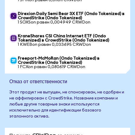
1 SMRon равен 0,011611 CRWDon
Direxion Daily Semi Bear 3X ETF (Ondo Tokenized) в
CrowdStrike (Ondo Tokenized)
1 SOXSon равен 0,004949 CRWDon
KraneShares CSI China Internet ETF (Ondo
Tokenized) в CrowdStrike (Ondo Tokenized)
1 KWEBon равен 0,033695 CRWDon
Freeport-McMoRan (Ondo Tokenized) в
CrowdStrike (Ondo Tokenized)
1 FCXon равен 0,080619 CRWDon
Отказ от ответственности
Этот продукт не выпущен, не спонсирован, не одобрен и
не аффилирован с CrowdStrike. Название компании и
любые другие товарные знаки используются
исключительно для идентификации базового
эталонного актива.