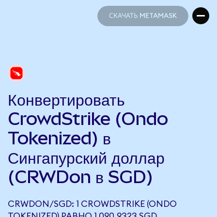
СКАЧАТЬ METAMASK
СКАЧАТЬ METAMASK
Конвертировать
CrowdStrike (Ondo
Tokenized) в
Сингапурский доллар
(CRWDon в SGD)
CRWDON/SGD: 1 CROWDSTRIKE (ONDO
TOKENIZED) РАВНО 1 090,9323 SGD