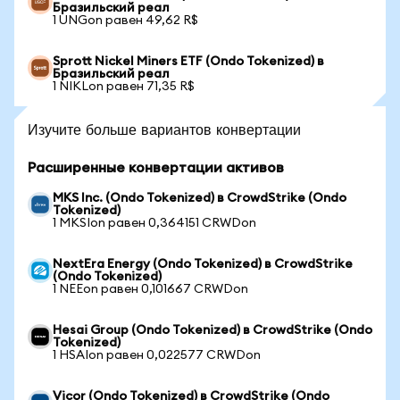
Бразильский реал
1 UNGon равен 49,62 R$
Sprott Nickel Miners ETF (Ondo Tokenized) в
Бразильский реал
1 NIKLon равен 71,35 R$
Изучите больше вариантов конвертации
Расширенные конвертации активов
MKS Inc. (Ondo Tokenized) в CrowdStrike (Ondo
Tokenized)
1 MKSIon равен 0,364151 CRWDon
NextEra Energy (Ondo Tokenized) в CrowdStrike
(Ondo Tokenized)
1 NEEon равен 0,101667 CRWDon
Hesai Group (Ondo Tokenized) в CrowdStrike (Ondo
Tokenized)
1 HSAIon равен 0,022577 CRWDon
Vicor (Ondo Tokenized) в CrowdStrike (Ondo