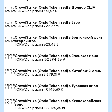
CrowdStrike (Ondo Tokenized) в Доллар США
🇺🇸
1 CRWDon равен 841,57 $
CrowdStrike (Ondo Tokenized) в Евро
🇪🇺
1 CRWDon равен 727,77 €
CrowdStrike (Ondo Tokenized) в Британский фунт
🇬🇧
стерлингов
1 CRWDon равен 623,45 £
CrowdStrike (Ondo Tokenized) в Японская иена
🇯🇵
1 CRWDon равен 132 594,66 ¥
CrowdStrike (Ondo Tokenized) в Китайский юань
🇨🇳
1 CRWDon равен 5 679,01 ¥
CrowdStrike (Ondo Tokenized) в Турецкая лира
🇹🇷
1 CRWDon равен 40 143,69 ₺
CrowdStrike (Ondo Tokenized) в Южнокорейская
🇰🇷
вона
1 CRWDon равен 1 185 125,85 ₩