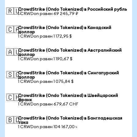
CrowdStrike (Ondo Tokenized) в Российский рубль
🇷🇺
1 CRWDon равен 69 245,79 ₽
CrowdStrike (Ondo Tokenized) в Канадский
🇨🇦
доллар
1 CRWDon равен 1 172,95 $
CrowdStrike (Ondo Tokenized) в Австралийский
🇦🇺
доллар
1 CRWDon равен 1 190,67 $
CrowdStrike (Ondo Tokenized) в Сингапурский
🇸🇬
доллар
1 CRWDon равен 1 075,84 $
CrowdStrike (Ondo Tokenized) в Швейцарский
🇨🇭
франк
1 CRWDon равен 679,67 CHF
CrowdStrike (Ondo Tokenized) в Бангладешская
🇧🇩
така
1 CRWDon равен 104 167,00 ৳