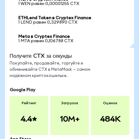
1 WEN равен 0,00001255 CTX
ETHLend Token в Cryptex Finance
1 LEND равен 0,329890 CTX
Meta в Cryptex Finance
1 MTA равен 0,106788 CTX
Получите CTX за секунды
Покупайте, продавайте, торгуйте и
обменивайте CTX в MetaMask — самом
надёжном криптокошельке.
Google Play
Рейтинг
Загрузок
Оценок
4.4
10M+
484K