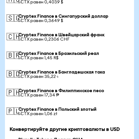
🇦🇺
1 CTX равен 0,4039 $
Cryptex Finance в Сингапурский доллар
🇸🇬
1 CTX равен 0,3649 $
Cryptex Finance в Швейцарский франк
🇨🇭
1 CTX равен 0,2306 CHF
Cryptex Finance в Бразильский реал
🇧🇷
1 CTX равен 1,45 R$
Cryptex Finance в Бангладешская така
🇧🇩
1 CTX равен 35,22 ৳
Cryptex Finance в Филиппинское песо
🇵🇭
1 CTX равен 17,34 ₱
Cryptex Finance в Польский злотый
🇵🇱
1 CTX равен 1,06 zł
Конвертируйте другие криптовалюты в USD