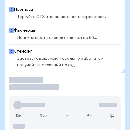
Прогнозы
Торгуйте CTX и на рынках криптопрогнозов.
Фьючерсы
Лонг или шорт токенов с плечом до 50x.
Стейкинг
Заставьте вашу криптовалюту работать и
получайте пассивный доход.
Торговать
15м
30м
1ч
4ч
1Д