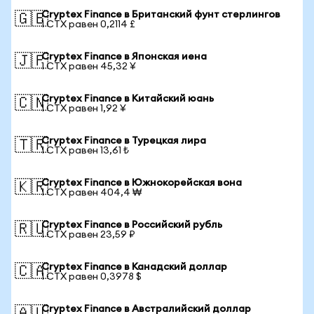
Cryptex Finance в Британский фунт стерлингов
🇬🇧
1 CTX равен 0,2114 £
Cryptex Finance в Японская иена
🇯🇵
1 CTX равен 45,32 ¥
Cryptex Finance в Китайский юань
🇨🇳
1 CTX равен 1,92 ¥
Cryptex Finance в Турецкая лира
🇹🇷
1 CTX равен 13,61 ₺
Cryptex Finance в Южнокорейская вона
🇰🇷
1 CTX равен 404,4 ₩
Cryptex Finance в Российский рубль
🇷🇺
1 CTX равен 23,59 ₽
Cryptex Finance в Канадский доллар
🇨🇦
1 CTX равен 0,3978 $
Cryptex Finance в Австралийский доллар