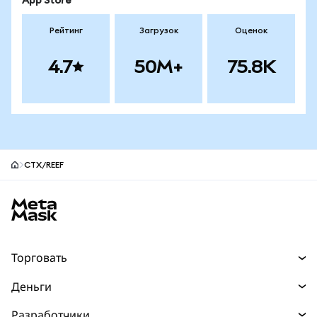
App Store
Рейтинг
Загрузок
Оценок
4.7
50M+
75.8K
CTX/REEF
Нижний колонтитул сайта MetaMask
Торговать
Торговля
Деньги
Swaps
Покупайте
Разработчики