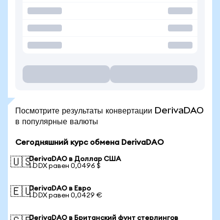
Посмотрите результаты конвертации DerivaDAO
в популярные валюты
Сегодняшний курс обмена DerivaDAO
DerivaDAO в Доллар США
🇺🇸
1 DDX равен 0,0496 $
DerivaDAO в Евро
🇪🇺
1 DDX равен 0,0429 €
DerivaDAO в Британский фунт стерлингов