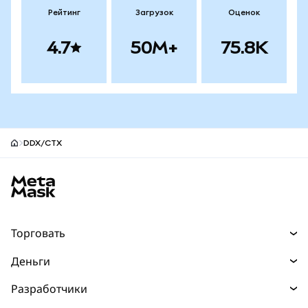
Рейтинг
Загрузок
Оценок
4.7
50M+
75.8K
DDX/CTX
Нижний колонтитул сайта MetaMask
Торговать
Торговля
Деньги
Swaps
Покупайте
Разработчики
Прогнозы
НОВИНКА
Карта
Документация для разработчиков