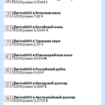
🇬🇧
1 DDX равен 0,0368 £
DerivaDAO в Японская иена
🇯🇵
1 DDX равен 7,82 ¥
DerivaDAO в Китайский юань
🇨🇳
1 DDX равен 0,3349 ¥
DerivaDAO в Турецкая лира
🇹🇷
1 DDX равен 2,37 ₺
DerivaDAO в Южнокорейская вона
🇰🇷
1 DDX равен 69,96 ₩
DerivaDAO в Российский рубль
🇷🇺
1 DDX равен 4,08 ₽
DerivaDAO в Канадский доллар
🇨🇦
1 DDX равен 0,0691 $
DerivaDAO в Австралийский доллар
🇦🇺
1 DDX равен 0,0703 $