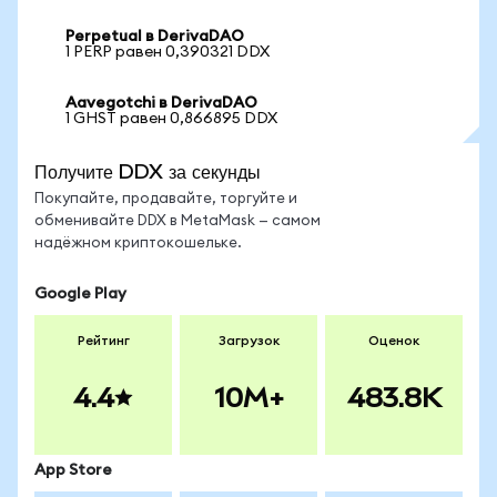
Perpetual в DerivaDAO
1 PERP равен 0,390321 DDX
Aavegotchi в DerivaDAO
1 GHST равен 0,866895 DDX
Получите DDX за секунды
Покупайте, продавайте, торгуйте и
обменивайте DDX в MetaMask — самом
надёжном криптокошельке.
Google Play
Рейтинг
Загрузок
Оценок
4.4
10M+
483.8K
App Store