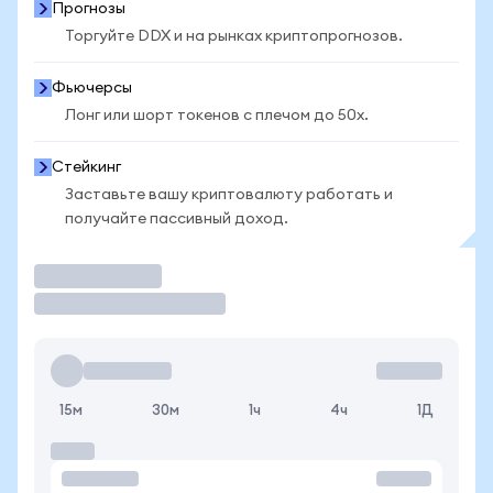
Прогнозы
Торгуйте DDX и на рынках криптопрогнозов.
Фьючерсы
Лонг или шорт токенов с плечом до 50x.
Стейкинг
Заставьте вашу криптовалюту работать и
получайте пассивный доход.
Торговать
15м
30м
1ч
4ч
1Д