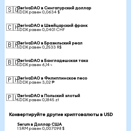
DerivaDAO в Сингапурский доллар
🇸🇬
1 DDX равен 0,0634 $
DerivaDAO в Швейцарский франк
🇨🇭
1 DDX равен 0,0401 CHF
DerivaDAO в Бразильский реал
🇧🇷
1 DDX равен 0,2533 R$
DerivaDAO в Бангладешская така
🇧🇩
1 DDX равен 6,14 ৳
DerivaDAO в Филиппинское песо
🇵🇭
1 DDX равен 3,02 ₱
DerivaDAO в Польский злотый
🇵🇱
1 DDX равен 0,1845 zł
Конвертируйте другие криптовалюты в USD
Serum в Доллар США
1 SRM равен 0,007098 $