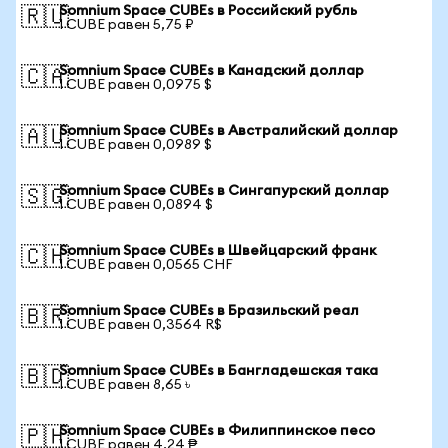
Somnium Space CUBEs в Российский рубль
🇷🇺
1 CUBE равен 5,75 ₽
Somnium Space CUBEs в Канадский доллар
🇨🇦
1 CUBE равен 0,0975 $
Somnium Space CUBEs в Австралийский доллар
🇦🇺
1 CUBE равен 0,0989 $
Somnium Space CUBEs в Сингапурский доллар
🇸🇬
1 CUBE равен 0,0894 $
Somnium Space CUBEs в Швейцарский франк
🇨🇭
1 CUBE равен 0,0565 CHF
Somnium Space CUBEs в Бразильский реал
🇧🇷
1 CUBE равен 0,3564 R$
Somnium Space CUBEs в Бангладешская така
🇧🇩
1 CUBE равен 8,65 ৳
Somnium Space CUBEs в Филиппинское песо
🇵🇭
1 CUBE равен 4,24 ₱