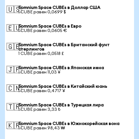
Somnium Space CUBEs в Доллар США
🇺🇸
1 CUBE равен 0,0699 $
Somnium Space CUBEs в Евро
🇪🇺
1 CUBE равен 0,0605 €
Somnium Space CUBEs в Британский фунт
🇬🇧
стерлингов
1 CUBE равен 0,0518 £
Somnium Space CUBEs в Японская иена
🇯🇵
1 CUBE равен 11,03 ¥
Somnium Space CUBEs в Китайский юань
🇨🇳
1 CUBE равен 0,4717 ¥
Somnium Space CUBEs в Турецкая лира
🇹🇷
1 CUBE равен 3,33 ₺
Somnium Space CUBEs в Южнокорейская вона
🇰🇷
1 CUBE равен 98,43 ₩