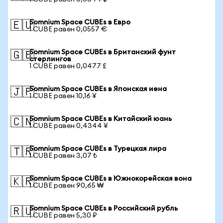
Somnium Space CUBEs в Евро
🇪🇺
1 CUBE равен 0,0557 €
Somnium Space CUBEs в Британский фунт
🇬🇧
стерлингов
1 CUBE равен 0,0477 £
Somnium Space CUBEs в Японская иена
🇯🇵
1 CUBE равен 10,16 ¥
Somnium Space CUBEs в Китайский юань
🇨🇳
1 CUBE равен 0,4344 ¥
Somnium Space CUBEs в Турецкая лира
🇹🇷
1 CUBE равен 3,07 ₺
Somnium Space CUBEs в Южнокорейская вона
🇰🇷
1 CUBE равен 90,65 ₩
Somnium Space CUBEs в Российский рубль
🇷🇺
1 CUBE равен 5,30 ₽