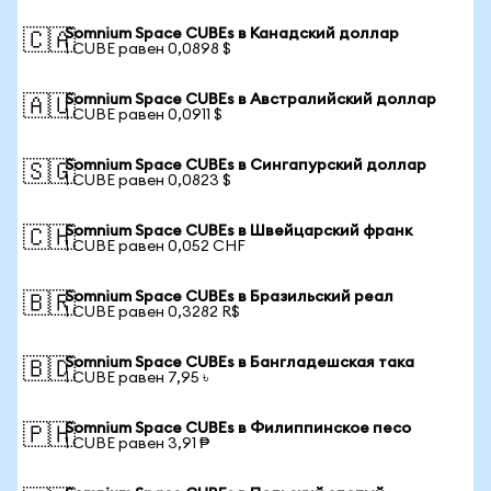
Somnium Space CUBEs в Канадский доллар
🇨🇦
1 CUBE равен 0,0898 $
Somnium Space CUBEs в Австралийский доллар
🇦🇺
1 CUBE равен 0,0911 $
Somnium Space CUBEs в Сингапурский доллар
🇸🇬
1 CUBE равен 0,0823 $
Somnium Space CUBEs в Швейцарский франк
🇨🇭
1 CUBE равен 0,052 CHF
Somnium Space CUBEs в Бразильский реал
🇧🇷
1 CUBE равен 0,3282 R$
Somnium Space CUBEs в Бангладешская така
🇧🇩
1 CUBE равен 7,95 ৳
Somnium Space CUBEs в Филиппинское песо
🇵🇭
1 CUBE равен 3,91 ₱