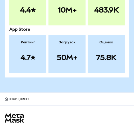
4.4
10M+
483.9K
App Store
Рейтинг
Загрузок
Оценок
4.7
50M+
75.8K
CUBE/MDT
Нижний колонтитул сайта MetaMask