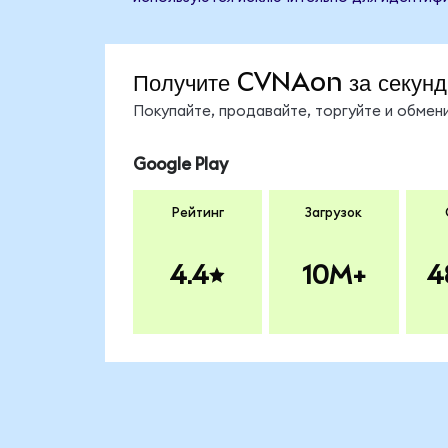
Получите CVNAon за секун
Покупайте, продавайте, торгуйте и обме
Google Play
Рейтинг
Загрузок
4.4
10M+
4