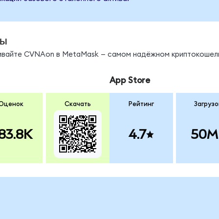
ды
нивайте CVNAon в MetaMask — самом надёжном криптокошель
App Store
Оценок
Скачать
Рейтинг
Загрузо
83.8K
4.7
50M