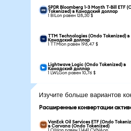
SPDR Bloomberg 1-3 Month T-Bill ETF 
Tokenized) в Канадский доллар
1 BILon равен 128,30 $
TTM Technologies (Ondo Tokenized) в
Канадский доллар
1 TTMIon равен 198,47 $
Lightwave Logic (Ondo Tokenized) в
Канадский доллар
1 LWLGon равен 10,76 $
Изучите больше вариантов ко
Расширенные конвертации актив
VanEck Oil Services ETF (Ondo Tokeni
в Carvana (Ondo Tokenized)
1 OIHon равен 1,1441 CVNAon