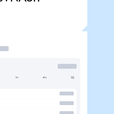
1ч
4ч
1Д