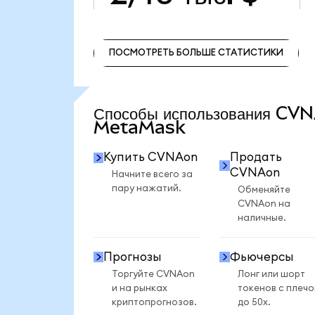
ПОСМОТРЕТЬ БОЛЬШЕ СТАТИСТИКИ
ПОСМОТРЕТЬ БОЛЬШЕ СТАТИСТИКИ
Способы использования CV
MetaMask
Купить CVNAon
Продать
CVNAon
Начните всего за
пару нажатий.
Обменяйте
CVNAon на
наличные.
Прогнозы
Фьючерсы
Торгуйте CVNAon
Лонг или шорт
и на рынках
токенов с плеч
криптопрогнозов.
до 50x.