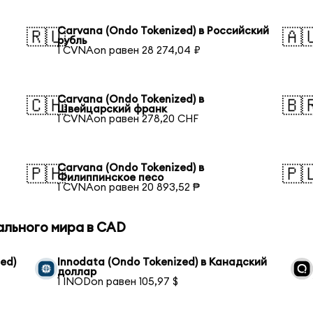
Carvana (Ondo Tokenized) в Российский
🇷🇺
🇦
рубль
1 CVNAon равен 28 274,04 ₽
Carvana (Ondo Tokenized) в
🇨🇭
🇧
Швейцарский франк
1 CVNAon равен 278,20 CHF
Carvana (Ondo Tokenized) в
🇵🇭
🇵
Филиппинское песо
1 CVNAon равен 20 893,52 ₱
ального мира в CAD
zed)
Innodata (Ondo Tokenized) в Канадский
доллар
1 INODon равен 105,97 $