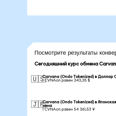
Посмотрите результаты кон
Сегодняшний курс обмена Carvana
Carvana (Ondo Tokenized) в Доллар
🇺🇸
1 CVNAon равен 343,35 $
Carvana (Ondo Tokenized) в Японска
🇯🇵
иена
1 CVNAon равен 54 361,53 ¥