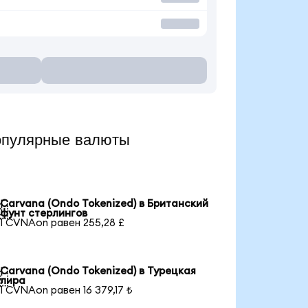
опулярные валюты
Carvana (Ondo Tokenized) в Британский

фунт стерлингов
1 CVNAon равен 255,28 £
Carvana (Ondo Tokenized) в Турецкая

лира
1 CVNAon равен 16 379,17 ₺