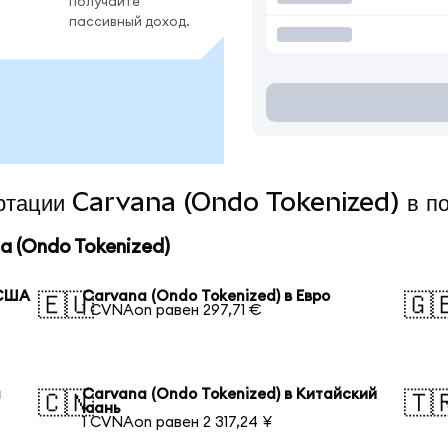
получайте
пассивный доход.
вертации Carvana (Ondo Tokenized) в п
 (Ondo Tokenized)
 США
Carvana (Ondo Tokenized) в Евро
🇪🇺
🇬
1 CVNAon равен 297,71 €
я
Carvana (Ondo Tokenized) в Китайский
🇨🇳
🇹
юань
1 CVNAon равен 2 317,24 ¥