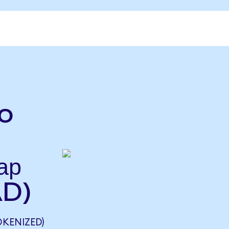
o
ар
AD)
KENIZED)