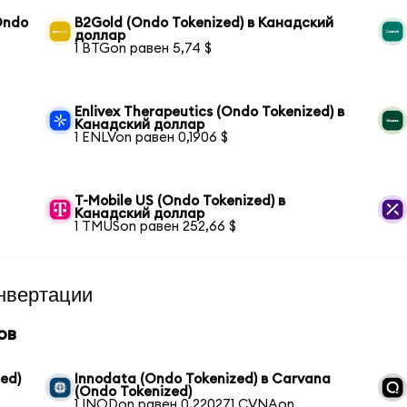
(Ondo
B2Gold (Ondo Tokenized) в Канадский
доллар
1 BTGon равен 5,74 $
Enlivex Therapeutics (Ondo Tokenized) в
Канадский доллар
1 ENLVon равен 0,1906 $
T-Mobile US (Ondo Tokenized) в
Канадский доллар
1 TMUSon равен 252,66 $
нвертации
ов
zed)
Innodata (Ondo Tokenized) в Carvana
(Ondo Tokenized)
1 INODon равен 0,220271 CVNAon