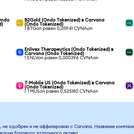
(Ondo
B2Gold (Ondo Tokenized) в Carvana
d)
(Ondo Tokenized)
1 BTGon равен 0,011941 CVNAon
Enlivex Therapeutics (Ondo Tokenized) в
Carvana (Ondo Tokenized)
1 ENLVon равен 0,000396 CVNAon
T-Mobile US (Ondo Tokenized) в Carvana
(Ondo Tokenized)
1 TMUSon равен 0,525180 CVNAon
, не одобрен и не аффилирован с Carvana. Название компани
кации базового эталонного актива.