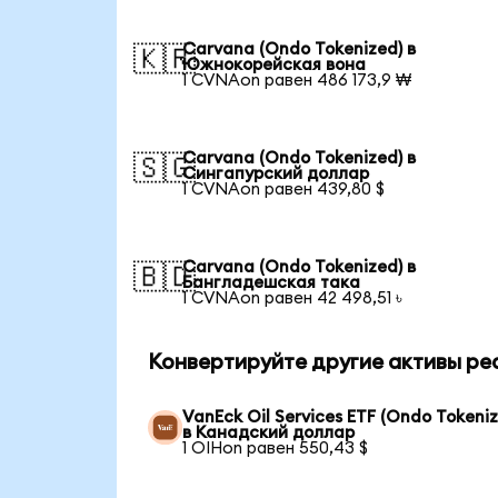
Carvana (Ondo Tokenized) в
🇰🇷
Южнокорейская вона
1 CVNAon равен 486 173,9 ₩
Carvana (Ondo Tokenized) в
🇸🇬
Сингапурский доллар
1 CVNAon равен 439,80 $
Carvana (Ondo Tokenized) в
🇧🇩
Бангладешская така
1 CVNAon равен 42 498,51 ৳
Конвертируйте другие активы ре
VanEck Oil Services ETF (Ondo Tokeni
в Канадский доллар
1 OIHon равен 550,43 $