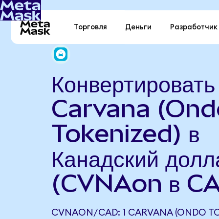
Торговля
Деньги
Разработчик
Конвертировать
Carvana (Ond
Tokenized) в
Канадский долл
(CVNAon в C
CVNAON/CAD: 1 CARVANA (ONDO TO