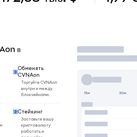
NAon в
Торговать
Обменять
CVNAon
Торгуйте CVNAon
внутри и между
15м
30м
блокчейнами.
Стейкинг
Заставьте вашу
ом
криптовалюту
работать и