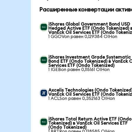
Расширенные конвертации актив
iShares Global Government Bond USD
Hedged Active ETF (Ondo Tokenized) 
VanEck Oil Services ETF (Ondo Tokeni
1 GGOVon равен 0,129384 OIHon
iShares Investment Grade Systematic
Bond ETF (Ondo Tokenized) в VanEck O
Services ETF (Ondo Tokenized)
1 IGEBon равен 0,115161 OIHon
Axcelis Technologies (Ondo Tokenized)
VanEck Oil Services ETF (Ondo Tokeni
1 ACLSon равен 0,352163 OIHon
iShares Total Return Active ETF (Ondo
Tokenized) в VanEck Oil Services ETF
(Ondo Tokenized)
1 BRTRon равен 0,128585 OIHon