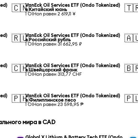
zed)
VanEck Oil Services ETF (Ondo Tokenized)
🇨🇳
🇹
в Китайский юань
1 OIHon равен 2 619,11 ¥
zed)
VanEck Oil Services ETF (Ondo Tokenized)
🇷🇺
🇦
в Российский рубль
1 OIHon равен 31 662,95 ₽
zed)
VanEck Oil Services ETF (Ondo Tokenized)
🇨🇭
🇧
в Швейцарский франк
1 OIHon равен 313,77 CHF
zed)
VanEck Oil Services ETF (Ondo Tokenized)
🇵🇭
🇵
в Филиппинское песо
1 OIHon равен 23 598,95 ₱
ального мира в CAD
Global X Lithium & Battery Tech ETF (Ondo