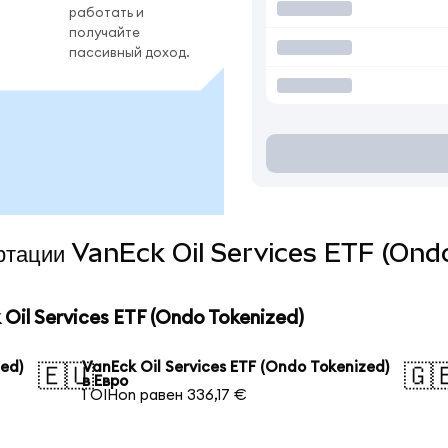
работать и
получайте
пассивный доход.
вертации VanEck Oil Services ETF (Ond
il Services ETF (Ondo Tokenized)
zed)
VanEck Oil Services ETF (Ondo Tokenized)
🇪🇺
🇬
в Евро
1 OIHon равен 336,17 €