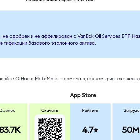
 не одобрен и не аффилирован с VanEck Oil Services ETF. Н
ентификации базового эталонного актива.
нивайте OIHon в MetaMask — самом надёжном криптокошельк
App Store
Оценок
Скачать
Рейтинг
Загрузо
83.7K
4.7
50M