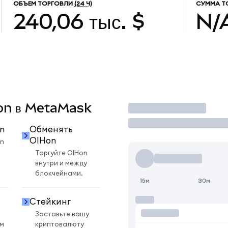
ОБЪЕМ ТОРГОВЛИ
(24 Ч)
СУММА Т
240,06 тыс. $
N/
Hon в MetaMask
Торговать
n
Обменять
OIHon
n
Торгуйте OIHon
внутри и между
блокчейнами.
15м
30м
Стейкинг
Заставьте вашу
ом
криптовалюту