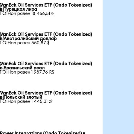
VanEck Oil Services ETF (Ondo Tokenized)

в Турецкая лира
1 OIHon равен 18 466,51 ₺
VanEck Oil Services ETF (Ondo Tokenized)

в Австралийский доллар
1 OIHon равен 550,87 $
VanEck Oil Services ETF (Ondo Tokenized)

в Бразильский реал
1 OIHon равен 1 987,76 R$
VanEck Oil Services ETF (Ondo Tokenized)

в Польский злотый
1 OIHon равен 1 445,31 zł
Power Integrations (Ondo Tokenized) в