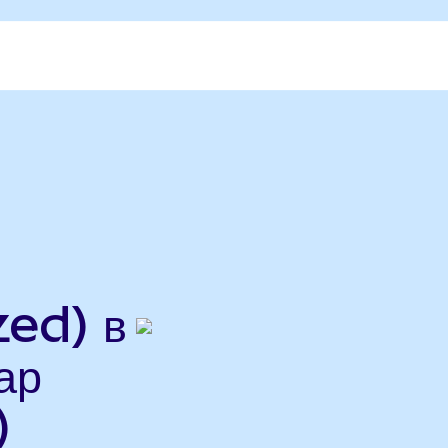
ed) в
ар
)