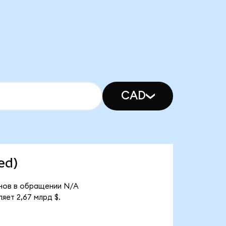
CAD
ed)
енов в обращении N/A
яет 2,67 млрд $.