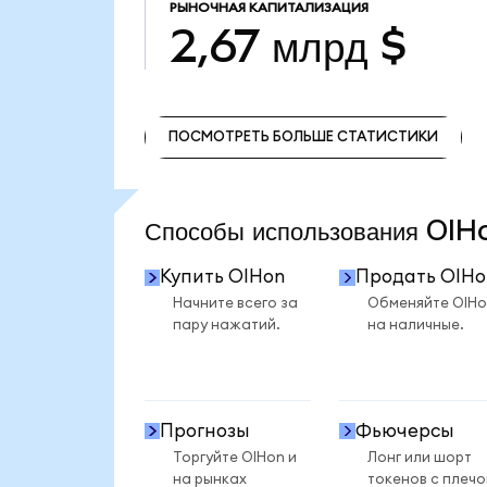
РЫНОЧНАЯ КАПИТАЛИЗАЦИЯ
2,67 млрд $
ПОСМОТРЕТЬ БОЛЬШЕ СТАТИСТИКИ
ПОСМОТРЕТЬ БОЛЬШЕ СТАТИСТИКИ
Способы использования OI
Купить OIHon
Продать OIHo
Начните всего за
Обменяйте OIHo
пару нажатий.
на наличные.
Прогнозы
Фьючерсы
Торгуйте OIHon и
Лонг или шорт
на рынках
токенов с плеч