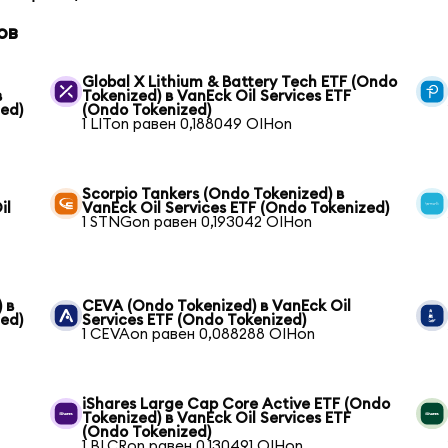
ов
Global X Lithium & Battery Tech ETF (Ondo
в
Tokenized) в VanEck Oil Services ETF
zed)
(Ondo Tokenized)
1 LITon равен 0,188049 OIHon
Scorpio Tankers (Ondo Tokenized) в
il
VanEck Oil Services ETF (Ondo Tokenized)
1 STNGon равен 0,193042 OIHon
 в
CEVA (Ondo Tokenized) в VanEck Oil
zed)
Services ETF (Ondo Tokenized)
1 CEVAon равен 0,088288 OIHon
iShares Large Cap Core Active ETF (Ondo
Tokenized) в VanEck Oil Services ETF
(Ondo Tokenized)
1 BLCRon равен 0,130491 OIHon