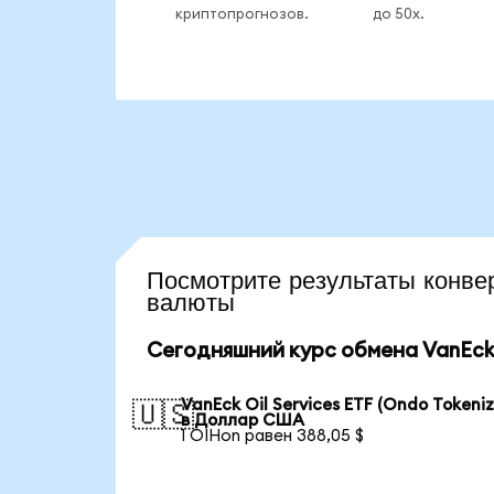
криптопрогнозов.
до 50x.
Посмотрите результаты кон
валюты
Сегодняшний курс обмена VanEck O
VanEck Oil Services ETF (Ondo Tokeni
🇺🇸
в Доллар США
1 OIHon равен 388,05 $