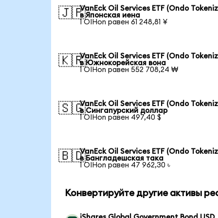
VanEck Oil Services ETF (Ondo Tokeni
🇯🇵
в Японская иена
1 OIHon равен 61 248,81 ¥
VanEck Oil Services ETF (Ondo Tokeni
🇰🇷
в Южнокорейская вона
1 OIHon равен 552 708,24 ₩
VanEck Oil Services ETF (Ondo Tokeni
🇸🇬
в Сингапурский доллар
1 OIHon равен 497,40 $
VanEck Oil Services ETF (Ondo Tokeni
🇧🇩
в Бангладешская така
1 OIHon равен 47 962,30 ৳
Конвертируйте другие активы ре
iShares Global Government Bond USD