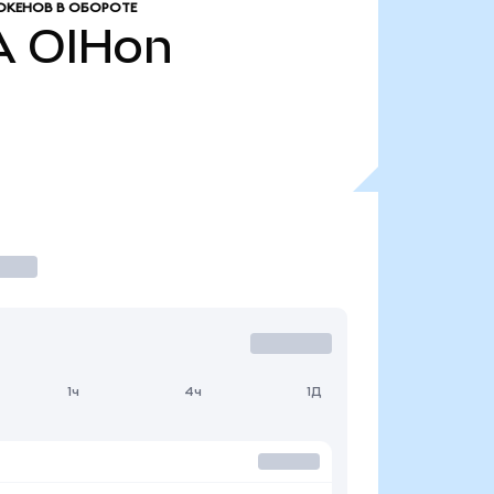
ОКЕНОВ В ОБОРОТЕ
A
OIHon
1ч
4ч
1Д