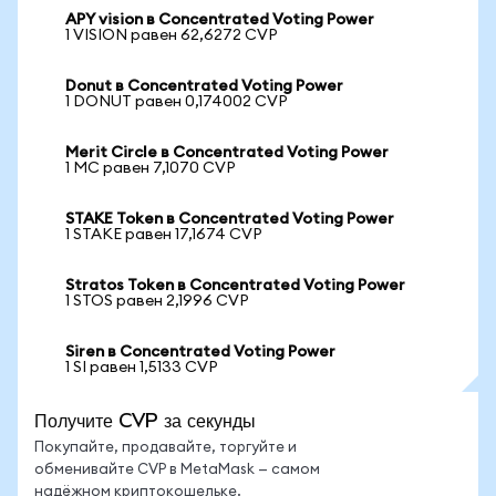
APY vision в Concentrated Voting Power
1 VISION равен 62,6272 CVP
Donut в Concentrated Voting Power
1 DONUT равен 0,174002 CVP
Merit Circle в Concentrated Voting Power
1 MC равен 7,1070 CVP
STAKE Token в Concentrated Voting Power
1 STAKE равен 17,1674 CVP
Stratos Token в Concentrated Voting Power
1 STOS равен 2,1996 CVP
Siren в Concentrated Voting Power
1 SI равен 1,5133 CVP
Получите CVP за секунды
Покупайте, продавайте, торгуйте и
обменивайте CVP в MetaMask — самом
надёжном криптокошельке.