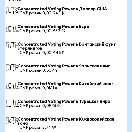
Concentrated Voting Power в Доллар США
🇺🇸
1 CVP равен 0,001945 $
Concentrated Voting Power в Евро
🇪🇺
1 CVP равен 0,001683 €
Concentrated Voting Power в Британский фунт
🇬🇧
стерлингов
1 CVP равен 0,001445 £
Concentrated Voting Power в Японская иена
🇯🇵
1 CVP равен 0,307 ¥
Concentrated Voting Power в Китайский юань
🇨🇳
1 CVP равен 0,0131 ¥
Concentrated Voting Power в Турецкая лира
🇹🇷
1 CVP равен 0,0928 ₺
Concentrated Voting Power в Южнокорейская
🇰🇷
вона
1 CVP равен 2,74 ₩