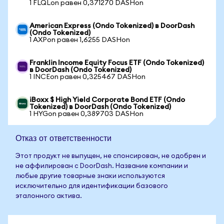
1 FLQLon равен 0,371270 DASHon
American Express (Ondo Tokenized) в DoorDash
(Ondo Tokenized)
1 AXPon равен 1,6255 DASHon
Franklin Income Equity Focus ETF (Ondo Tokenized)
в DoorDash (Ondo Tokenized)
1 INCEon равен 0,325467 DASHon
iBoxx $ High Yield Corporate Bond ETF (Ondo
Tokenized) в DoorDash (Ondo Tokenized)
1 HYGon равен 0,389703 DASHon
Отказ от ответственности
Этот продукт не выпущен, не спонсирован, не одобрен и
не аффилирован с DoorDash. Название компании и
любые другие товарные знаки используются
исключительно для идентификации базового
эталонного актива.