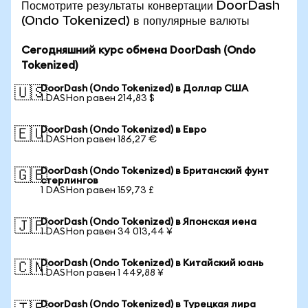
Посмотрите результаты конвертации DoorDash
(Ondo Tokenized) в популярные валюты
Сегодняшний курс обмена DoorDash (Ondo
Tokenized)
DoorDash (Ondo Tokenized) в Доллар США
🇺🇸
1 DASHon равен 214,83 $
DoorDash (Ondo Tokenized) в Евро
🇪🇺
1 DASHon равен 186,27 €
DoorDash (Ondo Tokenized) в Британский фунт
🇬🇧
стерлингов
1 DASHon равен 159,73 £
DoorDash (Ondo Tokenized) в Японская иена
🇯🇵
1 DASHon равен 34 013,44 ¥
DoorDash (Ondo Tokenized) в Китайский юань
🇨🇳
1 DASHon равен 1 449,88 ¥
DoorDash (Ondo Tokenized) в Турецкая лира