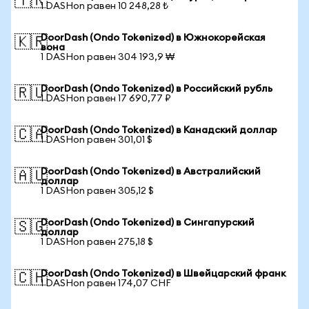
🇹🇷
1 DASHon равен 10 248,28 ₺
DoorDash (Ondo Tokenized) в Южнокорейская
🇰🇷
вона
1 DASHon равен 304 193,9 ₩
DoorDash (Ondo Tokenized) в Российский рубль
🇷🇺
1 DASHon равен 17 690,77 ₽
DoorDash (Ondo Tokenized) в Канадский доллар
🇨🇦
1 DASHon равен 301,01 $
DoorDash (Ondo Tokenized) в Австралийский
🇦🇺
доллар
1 DASHon равен 305,12 $
DoorDash (Ondo Tokenized) в Сингапурский
🇸🇬
доллар
1 DASHon равен 275,18 $
DoorDash (Ondo Tokenized) в Швейцарский франк
🇨🇭
1 DASHon равен 174,07 CHF