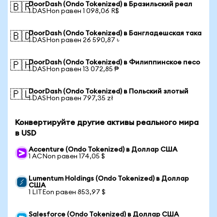
DoorDash (Ondo Tokenized) в Бразильский реал
🇧🇷
1 DASHon равен 1 098,06 R$
DoorDash (Ondo Tokenized) в Бангладешская така
🇧🇩
1 DASHon равен 26 590,87 ৳
DoorDash (Ondo Tokenized) в Филиппинское песо
🇵🇭
1 DASHon равен 13 072,85 ₱
DoorDash (Ondo Tokenized) в Польский злотый
🇵🇱
1 DASHon равен 797,35 zł
Конвертируйте другие активы реального мира
в USD
Accenture (Ondo Tokenized) в Доллар США
1 ACNon равен 174,05 $
Lumentum Holdings (Ondo Tokenized) в Доллар
США
1 LITEon равен 853,97 $
Salesforce (Ondo Tokenized) в Доллар США