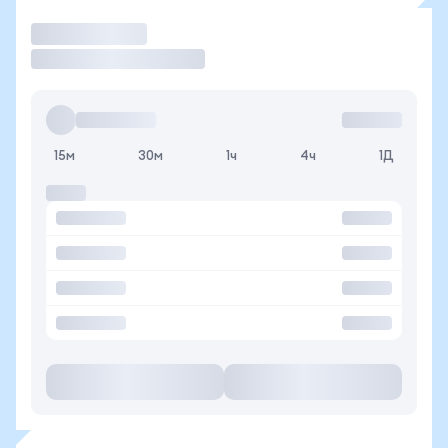
Торговать
15м
30м
1ч
4ч
1Д