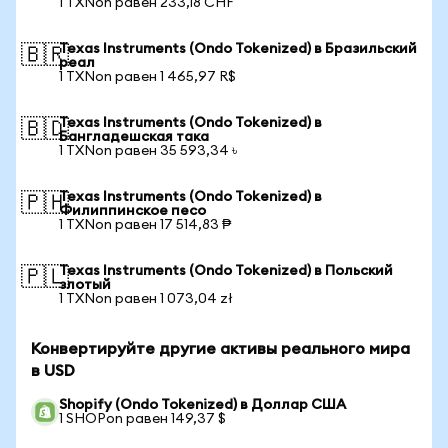
1 TXNon равен 233,18 CHF
Texas Instruments (Ondo Tokenized) в Бразильский
🇧🇷
реал
1 TXNon равен 1 465,97 R$
Texas Instruments (Ondo Tokenized) в
🇧🇩
Бангладешская така
1 TXNon равен 35 593,34 ৳
Texas Instruments (Ondo Tokenized) в
🇵🇭
Филиппинское песо
1 TXNon равен 17 514,83 ₱
Texas Instruments (Ondo Tokenized) в Польский
🇵🇱
злотый
1 TXNon равен 1 073,04 zł
Конвертируйте другие активы реального мира
в USD
Shopify (Ondo Tokenized) в Доллар США
1 SHOPon равен 149,37 $