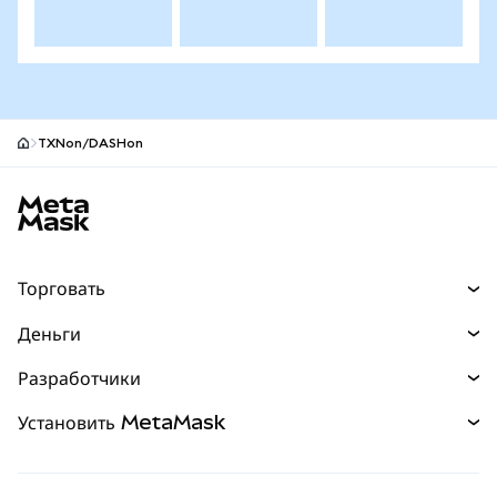
TXNon/DASHon
Нижний колонтитул сайта MetaMask
Торговать
Торговля
Деньги
Swaps
Покупайте
Разработчики
Прогнозы
НОВИНКА
Карта
Документация для разработчиков
Установить MetaMask
Перпы
НОВИНКА
mUSD
НОВИНКА
Инфопанель
Защита транзакций
Реальные активы
Зарабатывайте
Набор умных счетов
Агентский кошелек
НОВИНКА