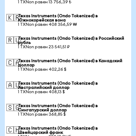
1 TXNon равен 13 756,39 ₺
Texas Instruments (Ondo Tokenized) в
🇰🇷
Южнокорейская вона
1 TXNon равен 408 356,59 ₩
Texas Instruments (Ondo Tokenized) в Российский
🇷🇺
рубль
1 TXNon равен 23 541,51 ₽
Texas Instruments (Ondo Tokenized) в Канадский
🇨🇦
доллар
1 TXNon равен 402,26 $
Texas Instruments (Ondo Tokenized) в
🇦🇺
Австралийский доллар
1 TXNon равен 408,13 $
Texas Instruments (Ondo Tokenized) в
🇸🇬
Сингапурский доллар
1 TXNon равен 368,85 $
Texas Instruments (Ondo Tokenized) в
🇨🇭
Швейцарский франк