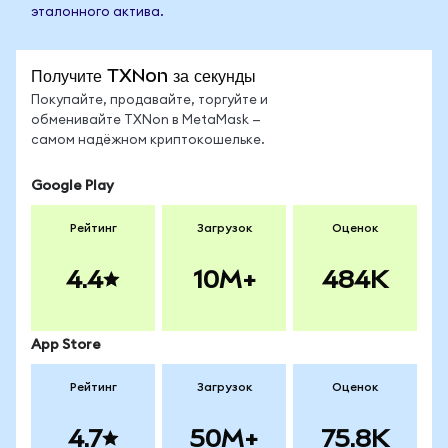
эталонного актива.
Получите TXNon за секунды
Покупайте, продавайте, торгуйте и
обменивайте TXNon в MetaMask —
самом надёжном криптокошельке.
Google Play
Рейтинг
Загрузок
Оценок
4.4
10M+
484K
App Store
Рейтинг
Загрузок
Оценок
4.7
50M+
75.8K