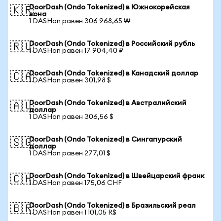
DoorDash (Ondo Tokenized) в Южнокорейская
🇰🇷
вона
1 DASHon равен 306 968,65 ₩
DoorDash (Ondo Tokenized) в Российский рубль
🇷🇺
1 DASHon равен 17 904,40 ₽
DoorDash (Ondo Tokenized) в Канадский доллар
🇨🇦
1 DASHon равен 301,98 $
DoorDash (Ondo Tokenized) в Австралийский
🇦🇺
доллар
1 DASHon равен 306,56 $
DoorDash (Ondo Tokenized) в Сингапурский
🇸🇬
доллар
1 DASHon равен 277,01 $
DoorDash (Ondo Tokenized) в Швейцарский франк
🇨🇭
1 DASHon равен 175,06 CHF
DoorDash (Ondo Tokenized) в Бразильский реал
🇧🇷
1 DASHon равен 1 101,05 R$