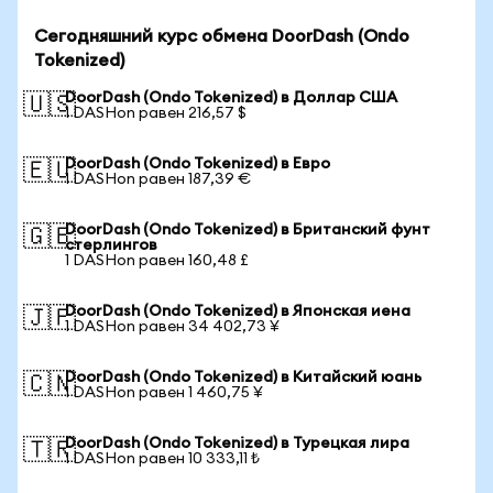
Сегодняшний курс обмена DoorDash (Ondo
Tokenized)
DoorDash (Ondo Tokenized) в Доллар США
🇺🇸
1 DASHon равен 216,57 $
DoorDash (Ondo Tokenized) в Евро
🇪🇺
1 DASHon равен 187,39 €
DoorDash (Ondo Tokenized) в Британский фунт
🇬🇧
стерлингов
1 DASHon равен 160,48 £
DoorDash (Ondo Tokenized) в Японская иена
🇯🇵
1 DASHon равен 34 402,73 ¥
DoorDash (Ondo Tokenized) в Китайский юань
🇨🇳
1 DASHon равен 1 460,75 ¥
DoorDash (Ondo Tokenized) в Турецкая лира
🇹🇷
1 DASHon равен 10 333,11 ₺