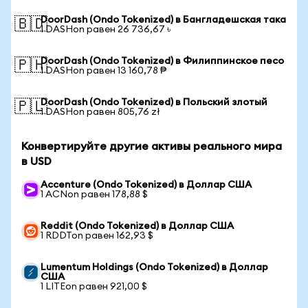
DoorDash (Ondo Tokenized) в Бангладешская така
🇧🇩
1 DASHon равен 26 736,67 ৳
DoorDash (Ondo Tokenized) в Филиппинское песо
🇵🇭
1 DASHon равен 13 160,78 ₱
DoorDash (Ondo Tokenized) в Польский злотый
🇵🇱
1 DASHon равен 805,76 zł
Конвертируйте другие активы реального мира
в USD
Accenture (Ondo Tokenized) в Доллар США
1 ACNon равен 178,88 $
Reddit (Ondo Tokenized) в Доллар США
1 RDDTon равен 162,93 $
Lumentum Holdings (Ondo Tokenized) в Доллар
США
1 LITEon равен 921,00 $