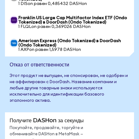
1 DISon равен 0,485432 DASHon
Franklin US Large Cap Multifactor Index ETF (Ondo
Tokenized) в DoorDash (Ondo Tokenized)
1 FLQLon равен 0,369026 DASHon
American Express (Ondo Tokenized) в DoorDash
(Ondo Tokenized)
1 AXPon равен 1,5978 DASHon
Отказ от ответственности
Этот продукт не выпущен, не спонсирован, не одобрен и
не аффилирован с DoorDash. Название компании и
любые другие товарные знаки используются
исключительно для идентификации базового
эталонного актива.
Получите DASHon за секунды
Покупайте, продавайте, торгуйте и
обменивайте DASHon в MetaMask —