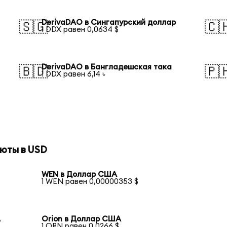
DerivaDAO в Сингапурский доллар
🇸🇬
🇨
1 DDX равен 0,0634 $
DerivaDAO в Бангладешская така
🇧🇩
🇵
1 DDX равен 6,14 ৳
юты в USD
WEN в Доллар США
1 WEN равен 0,00000353 $
А
Orion в Доллар США
1 ORN равен 0,0266 $