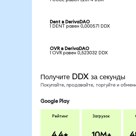
Dent в DerivaDAO
1 DENT равен 0,000571 DDX
OVR в DerivaDAO
1 OVR равен 0,523032 DDX
Получите DDX за секунды
Покупайте, продавайте, торгуйте и обме
Google Play
Рейтинг
Загрузок
4.4
10M+
4