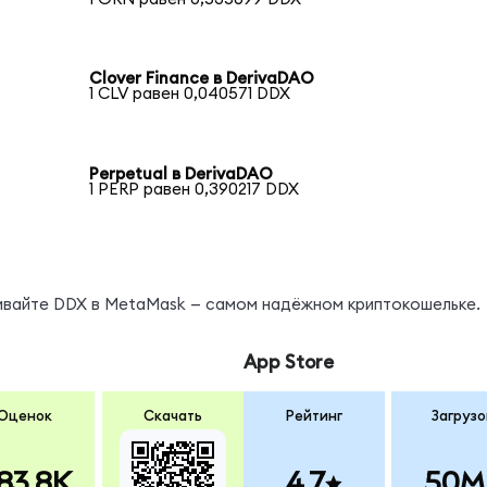
Clover Finance в DerivaDAO
1 CLV равен 0,040571 DDX
Perpetual в DerivaDAO
1 PERP равен 0,390217 DDX
нивайте DDX в MetaMask — самом надёжном криптокошельке.
App Store
Оценок
Скачать
Рейтинг
Загрузо
83.8K
4.7
50M