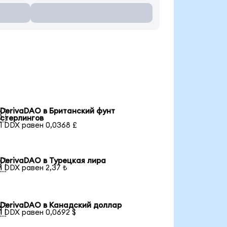
DerivaDAO в Британский фунт

стерлингов
1 DDX равен 0,0368 £
DerivaDAO в Турецкая лира

1 DDX равен 2,37 ₺
DerivaDAO в Канадский доллар

1 DDX равен 0,0692 $