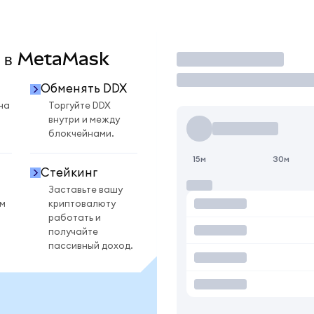
X в MetaMask
Торговать
Обменять DDX
на
Торгуйте DDX
внутри и между
блокчейнами.
15м
30м
Стейкинг
Заставьте вашу
ом
криптовалюту
работать и
получайте
пассивный доход.