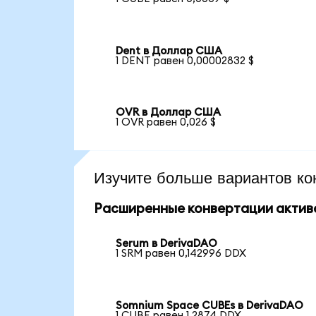
Dent в Доллар США
1 DENT равен 0,00002832 $
OVR в Доллар США
1 OVR равен 0,026 $
Изучите больше вариантов ко
Расширенные конвертации актив
Serum в DerivaDAO
1 SRM равен 0,142996 DDX
Somnium Space CUBEs в DerivaDAO
1 CUBE равен 1,2874 DDX