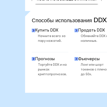
ПОСМОТРЕТЬ БОЛЬШЕ СТАТИСТИКИ
Способы использования DD
Купить DDX
Продать DDX
Начните всего за
Обменяйте DDX 
пару нажатий.
наличные.
Прогнозы
Фьючерсы
Торгуйте DDX и на
Лонг или шорт
рынках
токенов с плеч
криптопрогнозов.
до 50x.