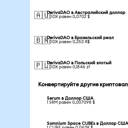
DerivaDAO в Австралийский доллар
🇦🇺
1 DDX равен 0,0702 $
DerivaDAO в Бразильский реал
🇧🇷
1 DDX равен 0,253 R$
DerivaDAO в Польский злотый
🇵🇱
1 DDX равен 0,1846 zł
Конвертируйте другие криптовал
Serum в Доллар США
1 SRM равен 0,007098 $
Somnium Space CUBEs в Доллар СШ
1 CUBE равен 0,0639 $