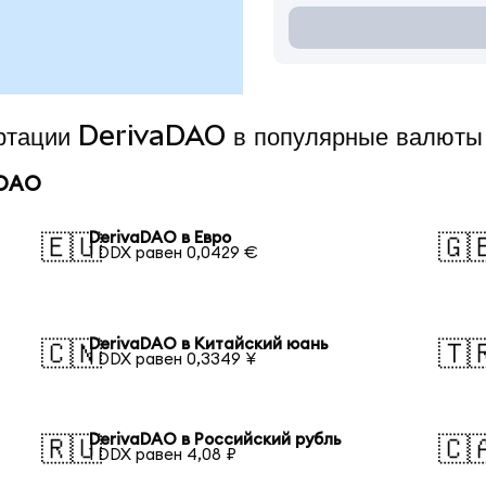
ертации DerivaDAO в популярные валюты
aDAO
DerivaDAO в Евро
🇪🇺
🇬
1 DDX равен 0,0429 €
DerivaDAO в Китайский юань
🇨🇳
🇹
1 DDX равен 0,3349 ¥
DerivaDAO в Российский рубль
🇷🇺
🇨
1 DDX равен 4,08 ₽