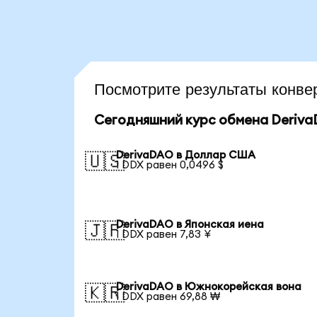
Посмотрите результаты конв
Сегодняшний курс обмена Deriv
DerivaDAO в Доллар США
🇺🇸
1 DDX равен 0,0496 $
DerivaDAO в Японская иена
🇯🇵
1 DDX равен 7,83 ¥
DerivaDAO в Южнокорейская вона
🇰🇷
1 DDX равен 69,88 ₩