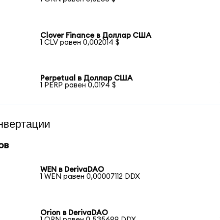
Clover Finance в Доллар США
1 CLV равен 0,002014 $
Perpetual в Доллар США
1 PERP равен 0,0194 $
нвертации
ов
WEN в DerivaDAO
1 WEN равен 0,00007112 DDX
Orion в DerivaDAO
1 ORN равен 0,535699 DDX