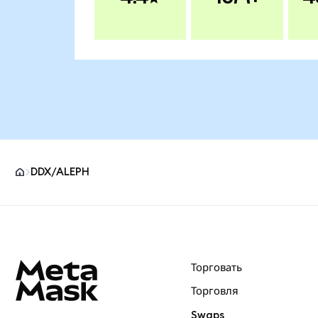
DDX/ALEPH
Нижний колонтитул сайта MetaMask
Торговать
Торговля
Swaps