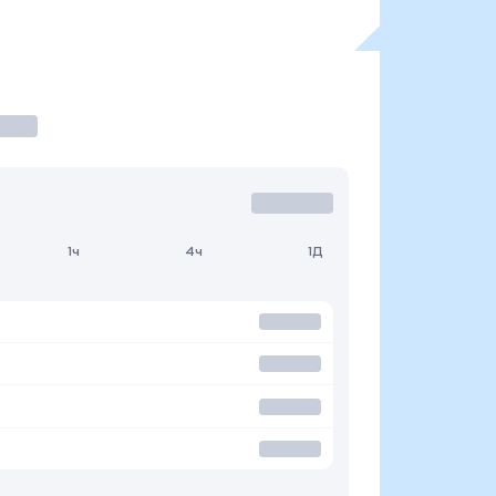
1ч
4ч
1Д