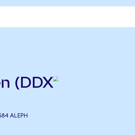
en (DDX
684 ALEPH