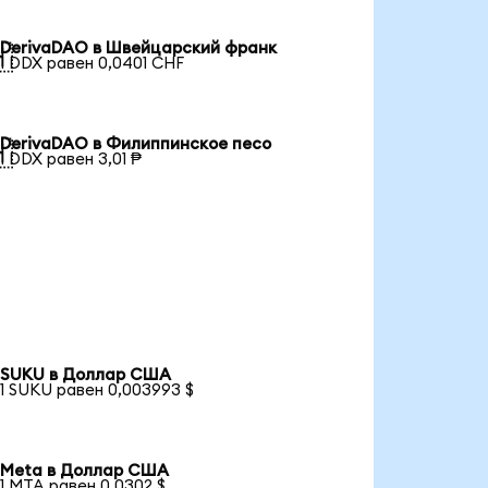
DerivaDAO в Швейцарский франк

1 DDX равен 0,0401 CHF
DerivaDAO в Филиппинское песо

1 DDX равен 3,01 ₱
SUKU в Доллар США
1 SUKU равен 0,003993 $
Meta в Доллар США
1 MTA равен 0,0302 $