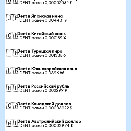
🇬🇧
1 DENT равен 0,00002082 £
Dent в Японская иена
🇯🇵
1 DENT равен 0,004431 ¥
Dent в Китайский юань
🇨🇳
1 DENT равен 0,000189 ¥
Dent в Турецкая лира
🇹🇷
1 DENT равен 0,001335 ₺
Dent в Южнокорейская вона
🇰🇷
1 DENT равен 0,0396 ₩
Dent в Российский рубль
🇷🇺
1 DENT равен 0,002299 ₽
Dent в Канадский доллар
🇨🇦
1 DENT равен 0,00003922 $
Dent в Австралийский доллар
🇦🇺
1 DENT равен 0,00003974 $