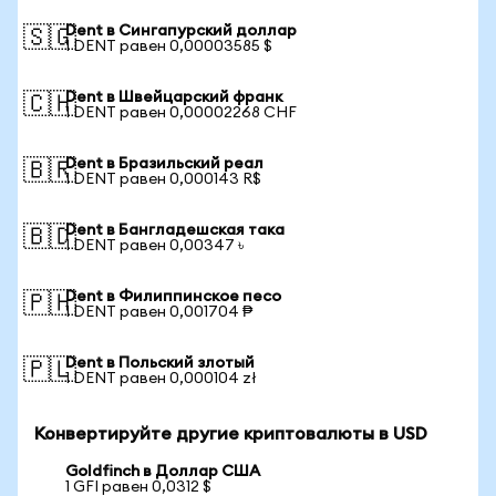
Dent в Сингапурский доллар
🇸🇬
1 DENT равен 0,00003585 $
Dent в Швейцарский франк
🇨🇭
1 DENT равен 0,00002268 CHF
Dent в Бразильский реал
🇧🇷
1 DENT равен 0,000143 R$
Dent в Бангладешская така
🇧🇩
1 DENT равен 0,00347 ৳
Dent в Филиппинское песо
🇵🇭
1 DENT равен 0,001704 ₱
Dent в Польский злотый
🇵🇱
1 DENT равен 0,000104 zł
Конвертируйте другие криптовалюты в USD
Goldfinch в Доллар США
1 GFI равен 0,0312 $