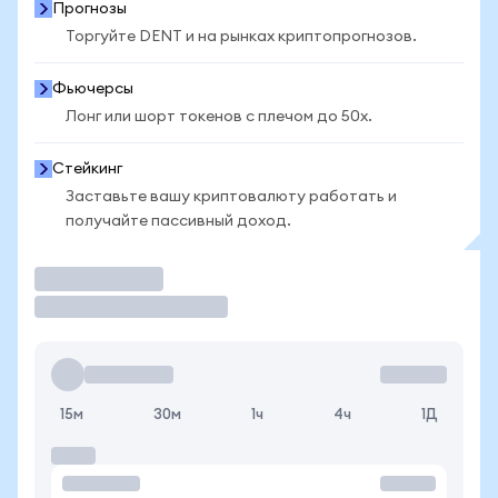
Прогнозы
Торгуйте DENT и на рынках криптопрогнозов.
Фьючерсы
Лонг или шорт токенов с плечом до 50x.
Стейкинг
Заставьте вашу криптовалюту работать и
получайте пассивный доход.
Торговать
15м
30м
1ч
4ч
1Д