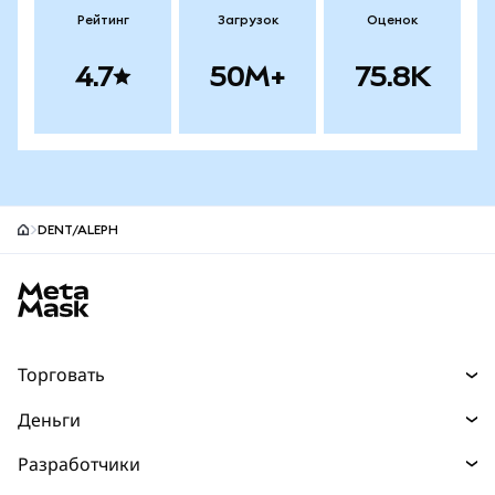
Рейтинг
Загрузок
Оценок
4.7
50M+
75.8K
DENT/ALEPH
Нижний колонтитул сайта MetaMask
Торговать
Торговля
Деньги
Swaps
Покупайте
Разработчики
Прогнозы
НОВИНКА
Карта
Документация для разработчиков