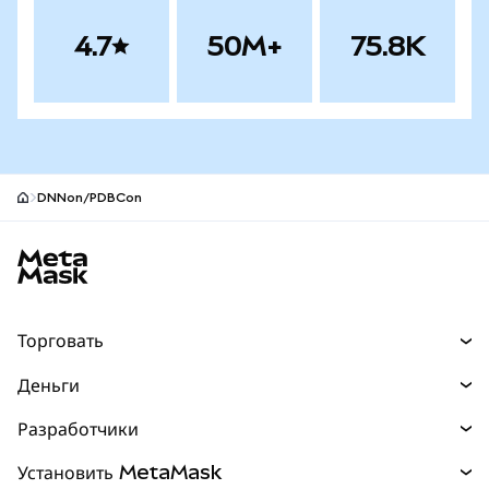
4.7
50M+
75.8K
DNNon/PDBCon
Нижний колонтитул сайта MetaMask
Торговать
Торговля
Деньги
Swaps
Покупайте
Разработчики
Прогнозы
НОВИНКА
Карта
Документация для разработчиков
Установить MetaMask
Перпы
НОВИНКА
mUSD
НОВИНКА