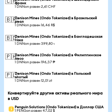
🇨🇭
франк
1 DNNon равен 2,61 CHF
Denison Mines (Ondo Tokenized) в Бразильский
🇧🇷
реал
1 DNNon равен 16,46 R$
Denison Mines (Ondo Tokenized) в Бангладешская
🇧🇩
така
1 DNNon равен 399,80 ৳
Denison Mines (Ondo Tokenized) в Филиппинское
🇵🇭
песо
1 DNNon равен 196,37 ₱
Denison Mines (Ondo Tokenized) в Польский
🇵🇱
злотый
1 DNNon равен 12,01 zł
Конвертируйте другие активы реального мира
в USD
Penguin Solutions (Ondo Tokenized) в Доллар США
1 PENGon равен 47,02 $