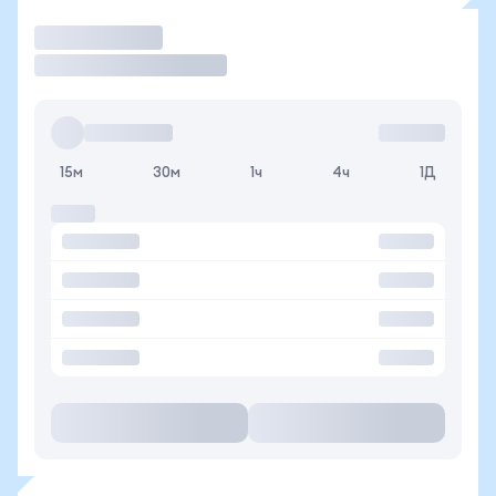
Торговать
15м
30м
1ч
4ч
1Д