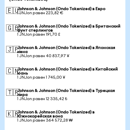
Johnson & Johnson (Ondo Tokenized) в Евро
🇪🇺
1 JNJon равен 223,82 €
Johnson & Johnson (Ondo Tokenized) в Британский
🇬🇧
фунт стерлингов
1 JNJon равен 191,70 £
Johnson & Johnson (Ondo Tokenized) в Японская
🇯🇵
иена
1 JNJon равен 40 837,97 ¥
Johnson & Johnson (Ondo Tokenized) в Китайский
🇨🇳
юань
1 JNJon равен 1 745,00 ¥
Johnson & Johnson (Ondo Tokenized) в Турецкая
🇹🇷
лира
1 JNJon равен 12 335,42 ₺
Johnson & Johnson (Ondo Tokenized) в
🇰🇷
Южнокорейская вона
1 JNJon равен 364 572,28 ₩