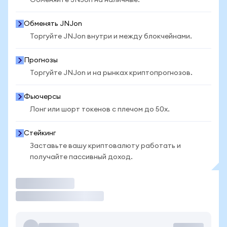
Обменяйте JNJon на наличные.
Обменять JNJon
Торгуйте JNJon внутри и между блокчейнами.
Прогнозы
Торгуйте JNJon и на рынках криптопрогнозов.
Фьючерсы
Лонг или шорт токенов с плечом до 50x.
Стейкинг
Заставьте вашу криптовалюту работать и
получайте пассивный доход.
Торговать