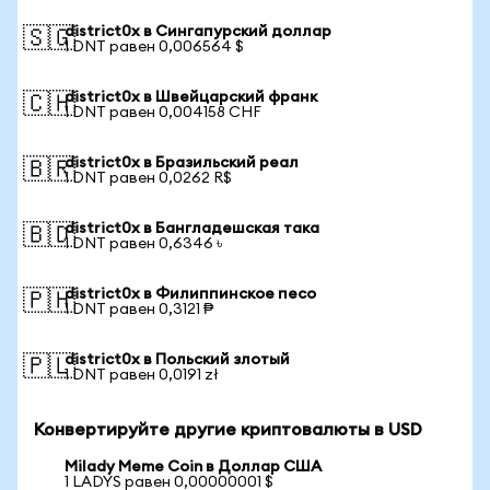
district0x в Сингапурский доллар
🇸🇬
1 DNT равен 0,006564 $
district0x в Швейцарский франк
🇨🇭
1 DNT равен 0,004158 CHF
district0x в Бразильский реал
🇧🇷
1 DNT равен 0,0262 R$
district0x в Бангладешская така
🇧🇩
1 DNT равен 0,6346 ৳
district0x в Филиппинское песо
🇵🇭
1 DNT равен 0,3121 ₱
district0x в Польский злотый
🇵🇱
1 DNT равен 0,0191 zł
Конвертируйте другие криптовалюты в USD
Milady Meme Coin в Доллар США
1 LADYS равен 0,00000001 $