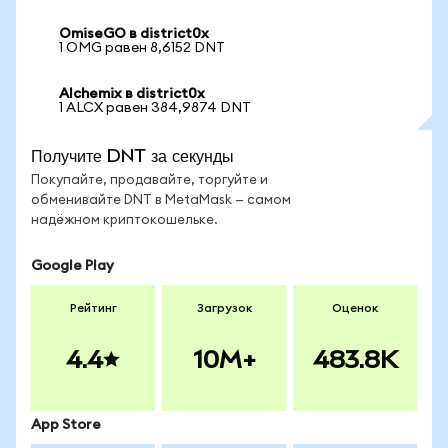
OmiseGO в district0x
1 OMG равен 8,6152 DNT
Alchemix в district0x
1 ALCX равен 384,9874 DNT
Получите DNT за секунды
Покупайте, продавайте, торгуйте и
обменивайте DNT в MetaMask — самом
надёжном криптокошельке.
Google Play
Рейтинг
Загрузок
Оценок
4.4
10M+
483.8K
App Store