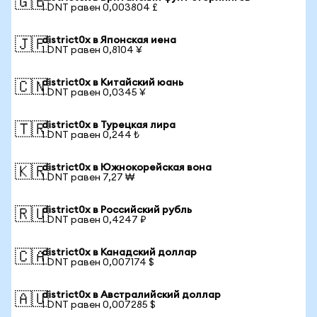
🇬🇧
1 DNT равен 0,003804 £
district0x в Японская иена
🇯🇵
1 DNT равен 0,8104 ¥
district0x в Китайский юань
🇨🇳
1 DNT равен 0,0345 ¥
district0x в Турецкая лира
🇹🇷
1 DNT равен 0,244 ₺
district0x в Южнокорейская вона
🇰🇷
1 DNT равен 7,27 ₩
district0x в Российский рубль
🇷🇺
1 DNT равен 0,4247 ₽
district0x в Канадский доллар
🇨🇦
1 DNT равен 0,007174 $
district0x в Австралийский доллар
🇦🇺
1 DNT равен 0,007285 $