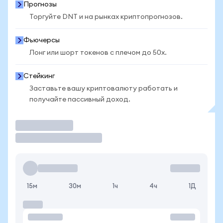
Прогнозы
Торгуйте DNT и на рынках криптопрогнозов.
Фьючерсы
Лонг или шорт токенов с плечом до 50x.
Стейкинг
Заставьте вашу криптовалюту работать и
получайте пассивный доход.
Торговать
15м
30м
1ч
4ч
1Д