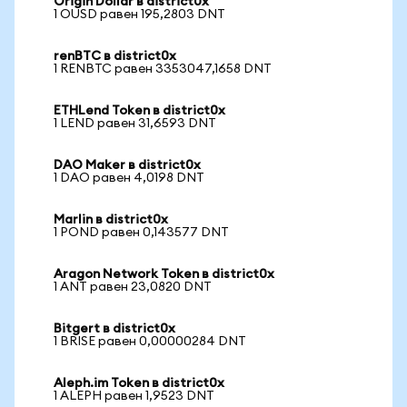
Origin Dollar в district0x
1 OUSD равен 195,2803 DNT
renBTC в district0x
1 RENBTC равен 3353047,1658 DNT
ETHLend Token в district0x
1 LEND равен 31,6593 DNT
DAO Maker в district0x
1 DAO равен 4,0198 DNT
Marlin в district0x
1 POND равен 0,143577 DNT
Aragon Network Token в district0x
1 ANT равен 23,0820 DNT
Bitgert в district0x
1 BRISE равен 0,00000284 DNT
Aleph.im Token в district0x
1 ALEPH равен 1,9523 DNT