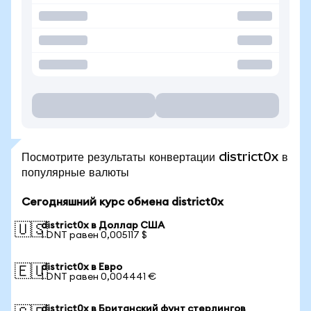
Посмотрите результаты конвертации district0x в
популярные валюты
Сегодняшний курс обмена district0x
district0x в Доллар США
🇺🇸
1 DNT равен 0,005117 $
district0x в Евро
🇪🇺
1 DNT равен 0,004441 €
district0x в Британский фунт стерлингов