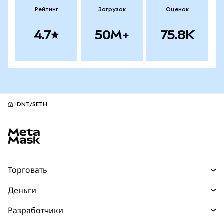
Рейтинг
Загрузок
Оценок
4.7
50M+
75.8K
DNT/SETH
Нижний колонтитул сайта MetaMask
Торговать
Торговля
Деньги
Swaps
Покупайте
Разработчики
Прогнозы
НОВИНКА
Карта
Документация для разработчиков