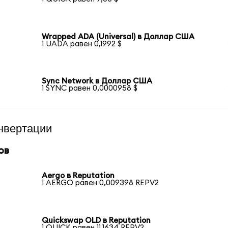
Wrapped ADA (Universal) в Доллар США
1 UADA равен 0,1992 $
Sync Network в Доллар США
1 SYNC равен 0,0000958 $
нвертации
ов
Aergo в Reputation
1 AERGO равен 0,009398 REPV2
Quickswap OLD в Reputation
1 QUICK равен 11,1634 REPV2