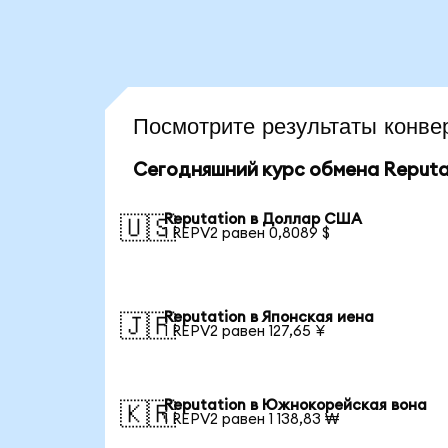
Посмотрите результаты конв
Сегодняшний курс обмена Reputa
Reputation в Доллар США
🇺🇸
1 REPV2 равен 0,8089 $
Reputation в Японская иена
🇯🇵
1 REPV2 равен 127,65 ¥
Reputation в Южнокорейская вона
🇰🇷
1 REPV2 равен 1 138,83 ₩