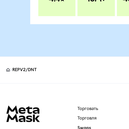
REPV2/DNT
Нижний колонтитул сайта MetaMask
Торговать
Торговля
Swaps