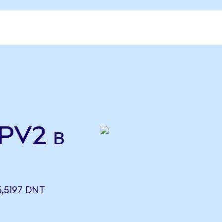
EPV2 в
,5197 DNT