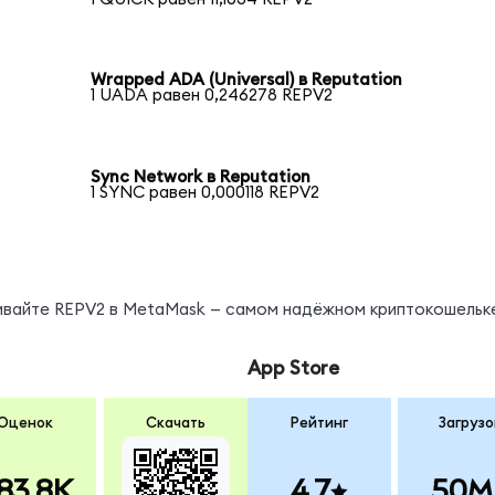
Wrapped ADA (Universal) в Reputation
1 UADA равен 0,246278 REPV2
Sync Network в Reputation
1 SYNC равен 0,000118 REPV2
нивайте REPV2 в MetaMask — самом надёжном криптокошельк
App Store
Оценок
Скачать
Рейтинг
Загрузо
83.8K
4.7
50M