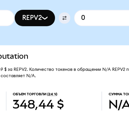
REPV2
putation
89 $ за REPV2. Количество токенов в обращении N/A REPV2 п
 составляет N/A.
ОБЪЕМ ТОРГОВЛИ
(24 Ч)
СУММА ТО
348,44 $
N/