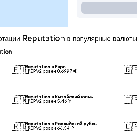
ертации Reputation в популярные валют
tion
Reputation в Евро
🇪🇺
🇬
1 REPV2 равен 0,6997 €
Reputation в Китайский юань
🇨🇳
🇹
1 REPV2 равен 5,46 ¥
Reputation в Российский рубль
🇷🇺
🇨
1 REPV2 равен 66,54 ₽