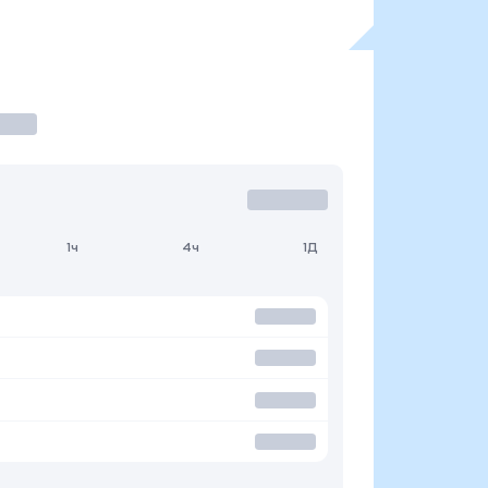
1ч
4ч
1Д