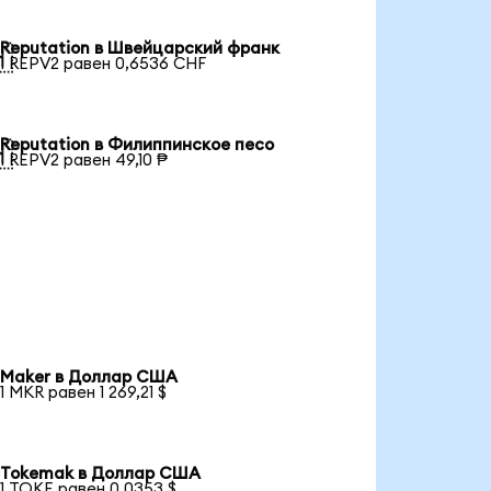
Reputation в Швейцарский франк

1 REPV2 равен 0,6536 CHF
Reputation в Филиппинское песо

1 REPV2 равен 49,10 ₱
Maker в Доллар США
1 MKR равен 1 269,21 $
Tokemak в Доллар США
1 TOKE равен 0,0353 $