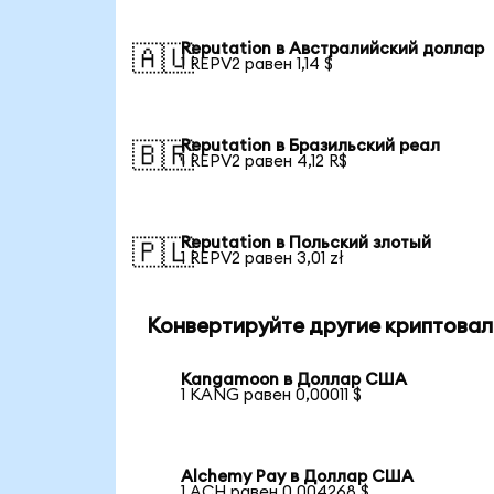
Reputation в Австралийский доллар
🇦🇺
1 REPV2 равен 1,14 $
Reputation в Бразильский реал
🇧🇷
1 REPV2 равен 4,12 R$
Reputation в Польский злотый
🇵🇱
1 REPV2 равен 3,01 zł
Конвертируйте другие криптовал
Kangamoon в Доллар США
1 KANG равен 0,00011 $
Alchemy Pay в Доллар США
1 ACH равен 0,004268 $