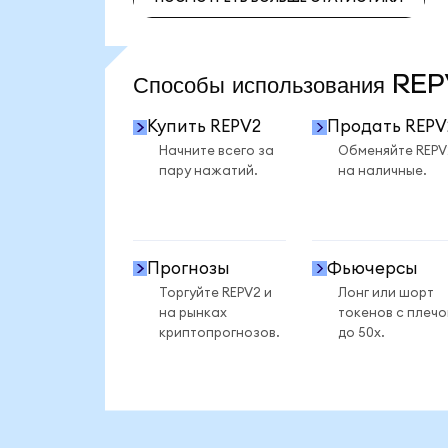
ПОСМОТРЕТЬ БОЛЬШЕ СТАТИСТИКИ
Способы использования R
Купить REPV2
Продать REPV
Начните всего за
Обменяйте REPV
пару нажатий.
на наличные.
Прогнозы
Фьючерсы
Торгуйте REPV2 и
Лонг или шорт
на рынках
токенов с плеч
криптопрогнозов.
до 50x.