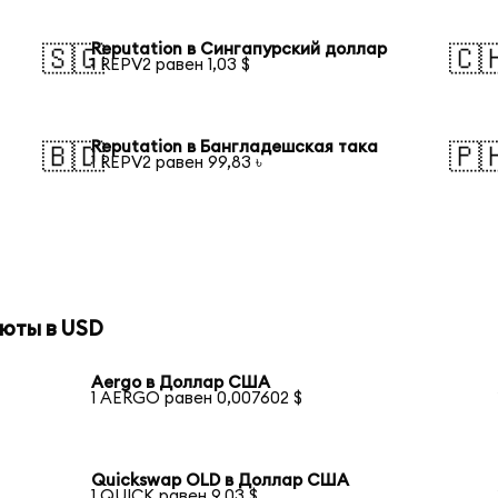
Reputation в Сингапурский доллар
🇸🇬
🇨
1 REPV2 равен 1,03 $
Reputation в Бангладешская така
🇧🇩
🇵
1 REPV2 равен 99,83 ৳
юты в USD
Aergo в Доллар США
1 AERGO равен 0,007602 $
Quickswap OLD в Доллар США
1 QUICK равен 9,03 $