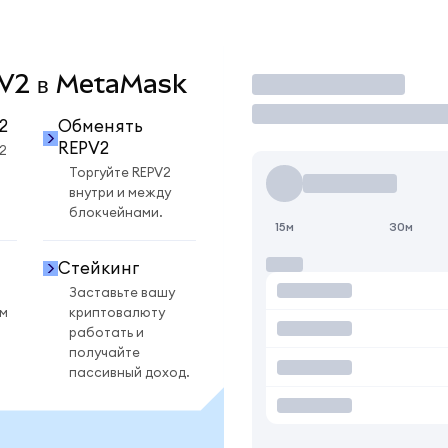
EPV2 в MetaMask
Торговать
2
Обменять
REPV2
2
Торгуйте REPV2
внутри и между
блокчейнами.
15м
30м
Стейкинг
Заставьте вашу
ом
криптовалюту
работать и
получайте
пассивный доход.