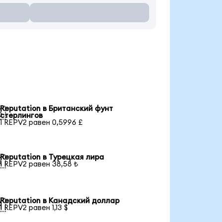
ы
Reputation в Британский фунт

стерлингов
1 REPV2 равен 0,5996 £
Reputation в Турецкая лира

1 REPV2 равен 38,58 ₺
Reputation в Канадский доллар

1 REPV2 равен 1,13 $