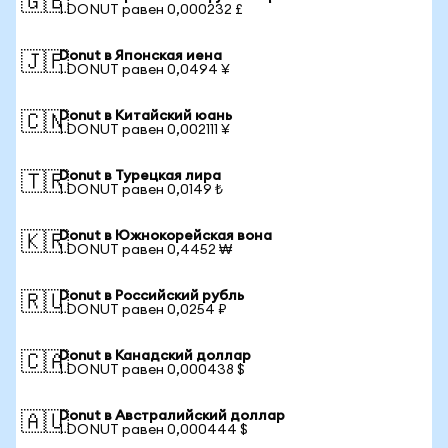
🇬🇧
1 DONUT равен 0,000232 £
Donut в Японская иена
🇯🇵
1 DONUT равен 0,0494 ¥
Donut в Китайский юань
🇨🇳
1 DONUT равен 0,002111 ¥
Donut в Турецкая лира
🇹🇷
1 DONUT равен 0,0149 ₺
Donut в Южнокорейская вона
🇰🇷
1 DONUT равен 0,4452 ₩
Donut в Российский рубль
🇷🇺
1 DONUT равен 0,0254 ₽
Donut в Канадский доллар
🇨🇦
1 DONUT равен 0,000438 $
Donut в Австралийский доллар
🇦🇺
1 DONUT равен 0,000444 $