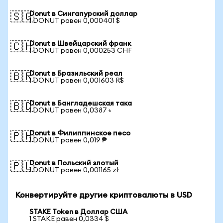
Donut в Сингапурский доллар
🇸🇬
1 DONUT равен 0,000401 $
Donut в Швейцарский франк
🇨🇭
1 DONUT равен 0,000253 CHF
Donut в Бразильский реал
🇧🇷
1 DONUT равен 0,001603 R$
Donut в Бангладешская така
🇧🇩
1 DONUT равен 0,0387 ৳
Donut в Филиппинское песо
🇵🇭
1 DONUT равен 0,019 ₱
Donut в Польский злотый
🇵🇱
1 DONUT равен 0,001165 zł
Конвертируйте другие криптовалюты в USD
STAKE Token в Доллар США
1 STAKE равен 0,0334 $