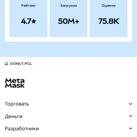
Рейтинг
Загрузок
Оценок
4.7
50M+
75.8K
DONUT/FCL
Нижний колонтитул сайта MetaMask
Торговать
Торговля
Деньги
Swaps
Покупайте
Разработчики
Прогнозы
НОВИНКА
Карта
Документация для разработчиков