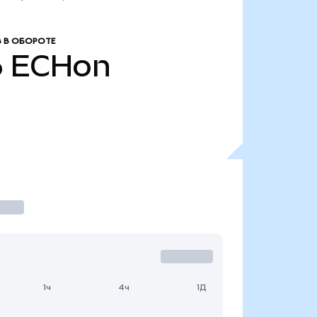
 В ОБОРОТЕ
6
ECHon
1ч
4ч
1Д