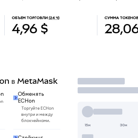
ОБЪЕМ ТОРГОВЛИ
(24 Ч)
СУММА ТОКЕНОВ
4,96 $
28,0
CHon в MetaMask
Торговать
on
Обменять
ECHon
on
Торгуйте ECHon
внутри и между
блокчейнами.
15м
30м
Стейкинг