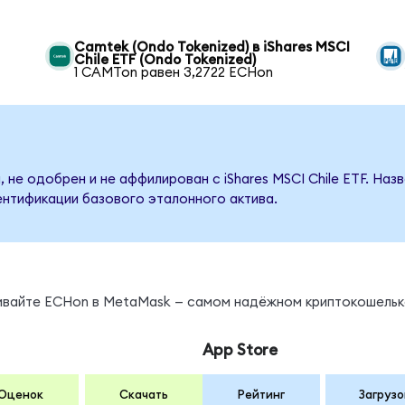
Camtek (Ondo Tokenized) в iShares MSCI
Chile ETF (Ondo Tokenized)
1 CAMTon равен 3,2722 ECHon
 не одобрен и не аффилирован с iShares MSCI Chile ETF. На
ентификации базового эталонного актива.
нивайте ECHon в MetaMask — самом надёжном криптокошельк
App Store
Оценок
Скачать
Рейтинг
Загрузо