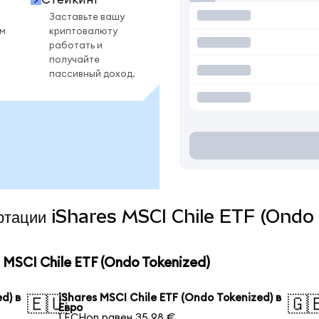
Заставьте вашу
ом
криптовалюту
работать и
получайте
пассивный доход.
вертации iShares MSCI Chile ETF (Ondo
MSCI Chile ETF (Ondo Tokenized)
d) в
iShares MSCI Chile ETF (Ondo Tokenized) в
🇪🇺
🇬
Евро
1 ECHon равен 35,98 €