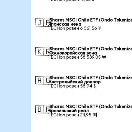
iShares MSCI Chile ETF (Ondo Tokenize
🇯🇵
Японская иена
1 ECHon равен 6 561,56 ¥
iShares MSCI Chile ETF (Ondo Tokenize
🇰🇷
Южнокорейская вона
1 ECHon равен 58 539,05 ₩
iShares MSCI Chile ETF (Ondo Tokenize
🇦🇺
Австралийский доллар
1 ECHon равен 58,94 $
iShares MSCI Chile ETF (Ondo Tokenize
🇧🇷
Бразильский реал
1 ECHon равен 211,95 R$