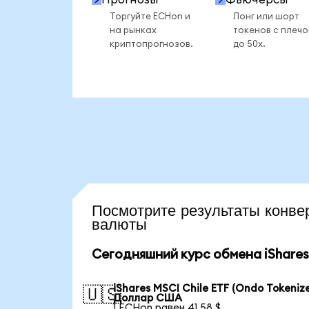
Торгуйте ECHon и
Лонг или шорт
на рынках
токенов с плеч
криптопрогнозов.
до 50x.
Посмотрите результаты кон
валюты
Сегодняшний курс обмена iShares 
iShares MSCI Chile ETF (Ondo Tokenize
🇺🇸
Доллар США
1 ECHon равен 41,58 $