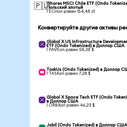
iShares MSCI Chile ETF (Ondo Tokenize
🇵🇱
Польский злотый
1 ECHon равен 154,48 zł
Конвертируйте другие активы ре
Global X US Infrastructure Developme
ETF (Ondo Tokenized) в Доллар США
1 PAVEon равен 58,38 $
TaskUs (Ondo Tokenized) в Доллар 
1 TASKon равен 7,28 $
Global X Space Tech ETF (Ondo Tokeni
в Доллар США
1 ORBXon равен 46,23 $
Jabil (Ondo Tokenized) в Доллар СШ