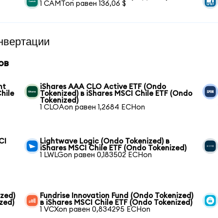
1 CAMTon равен 136,06 $
нвертации
ов
nt
iShares AAA CLO Active ETF (Ondo
hile
Tokenized) в iShares MSCI Chile ETF (Ondo
Tokenized)
1 CLOAon равен 1,2684 ECHon
CI
Lightwave Logic (Ondo Tokenized) в
iShares MSCI Chile ETF (Ondo Tokenized)
1 LWLGon равен 0,183502 ECHon
zed)
Fundrise Innovation Fund (Ondo Tokenized)
zed)
в iShares MSCI Chile ETF (Ondo Tokenized)
1 VCXon равен 0,834295 ECHon