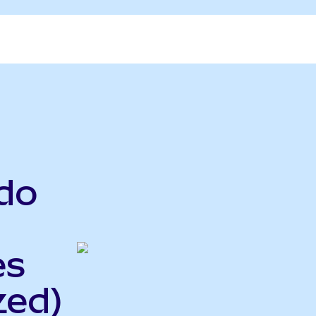
do
es
zed)