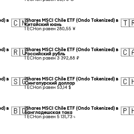
d) в
iShares MSCI Chile ETF (Ondo Tokenized) в
🇨🇳
🇹
Китайский юань
1 ECHon равен 280,55 ¥
d) в
iShares MSCI Chile ETF (Ondo Tokenized) в
🇷🇺
🇨
Российский рубль
1 ECHon равен 3 392,88 ₽
d) в
iShares MSCI Chile ETF (Ondo Tokenized) в
🇸🇬
🇨
Сингапурский доллар
1 ECHon равен 53,14 $
d) в
iShares MSCI Chile ETF (Ondo Tokenized) в
🇧🇩
🇵
Бангладешская така
1 ECHon равен 5 131,73 ৳