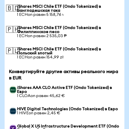
iShares MSCI Chile ETF (Ondo Tokenized) в
🇧🇩
Бангладешская така
1 ECHon равен 5 158,76 ৳
iShares MSCI Chile ETF (Ondo Tokenized) в
🇵🇭
Филиппинское песо
1 ECHon равен 2 535,03 ₱
iShares MSCI Chile ETF (Ondo Tokenized) в
🇵🇱
Польский злотый
1 ECHon равен 154,99 zł
Конвертируйте другие активы реального мира
в EUR
iShares AAA CLO Active ETF (Ondo Tokenized) в
Евро
1 CLOAon равен 45,62 €
HIVE Digital Technologies (Ondo Tokenized) в Евро
1 HIVEon равен 2,45 €
Global X US Infrastructure Development ETF (Ondo