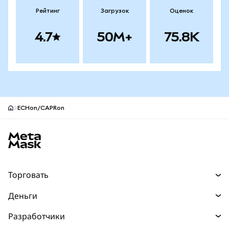
Рейтинг
Загрузок
Оценок
4.7
50M+
75.8K
ECHon/CAPRon
Нижний колонтитул сайта MetaMask
Торговать
Торговля
Деньги
Swaps
Покупайте
Разработчики
Прогнозы
НОВИНКА
Карта
Документация для разработчиков