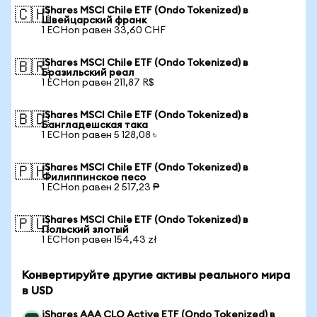
iShares MSCI Chile ETF (Ondo Tokenized) в
🇨🇭
Швейцарский франк
1 ECHon равен 33,60 CHF
iShares MSCI Chile ETF (Ondo Tokenized) в
🇧🇷
Бразильский реал
1 ECHon равен 211,87 R$
iShares MSCI Chile ETF (Ondo Tokenized) в
🇧🇩
Бангладешская така
1 ECHon равен 5 128,08 ৳
iShares MSCI Chile ETF (Ondo Tokenized) в
🇵🇭
Филиппинское песо
1 ECHon равен 2 517,23 ₱
iShares MSCI Chile ETF (Ondo Tokenized) в
🇵🇱
Польский злотый
1 ECHon равен 154,43 zł
Конвертируйте другие активы реального мира
в USD
iShares AAA CLO Active ETF (Ondo Tokenized) в