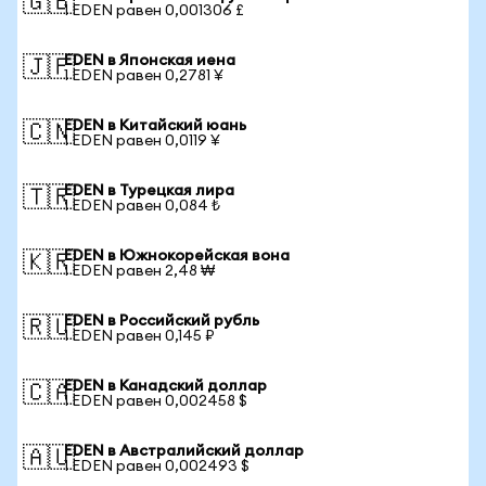
🇬🇧
1 EDEN равен 0,001306 £
EDEN в Японская иена
🇯🇵
1 EDEN равен 0,2781 ¥
EDEN в Китайский юань
🇨🇳
1 EDEN равен 0,0119 ¥
EDEN в Турецкая лира
🇹🇷
1 EDEN равен 0,084 ₺
EDEN в Южнокорейская вона
🇰🇷
1 EDEN равен 2,48 ₩
EDEN в Российский рубль
🇷🇺
1 EDEN равен 0,145 ₽
EDEN в Канадский доллар
🇨🇦
1 EDEN равен 0,002458 $
EDEN в Австралийский доллар
🇦🇺
1 EDEN равен 0,002493 $