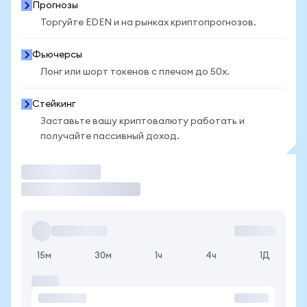
Прогнозы
Торгуйте EDEN и на рынках криптопрогнозов.
Фьючерсы
Лонг или шорт токенов с плечом до 50x.
Стейкинг
Заставьте вашу криптовалюту работать и
получайте пассивный доход.
Торговать
15м
30м
1ч
4ч
1Д