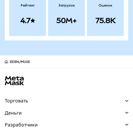
Рейтинг
Загрузок
Оценок
4.7
50M+
75.8K
EDEN/MUSE
Нижний колонтитул сайта MetaMask
Торговать
Торговля
Деньги
Swaps
Покупайте
Разработчики
Прогнозы
НОВИНКА
Карта
Документация для разработчиков