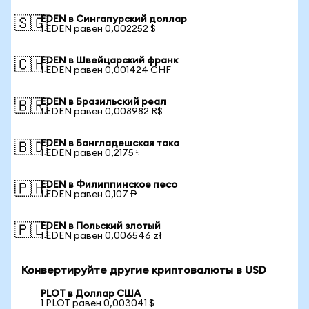
EDEN в Сингапурский доллар
🇸🇬
1 EDEN равен 0,002252 $
EDEN в Швейцарский франк
🇨🇭
1 EDEN равен 0,001424 CHF
EDEN в Бразильский реал
🇧🇷
1 EDEN равен 0,008982 R$
EDEN в Бангладешская така
🇧🇩
1 EDEN равен 0,2175 ৳
EDEN в Филиппинское песо
🇵🇭
1 EDEN равен 0,107 ₱
EDEN в Польский злотый
🇵🇱
1 EDEN равен 0,006546 zł
Конвертируйте другие криптовалюты в USD
PLOT в Доллар США
1 PLOT равен 0,003041 $