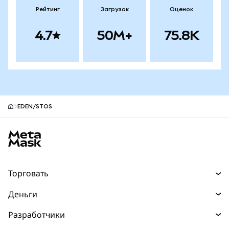
Рейтинг
Загрузок
Оценок
4.7
50M+
75.8K
EDEN/STOS
Нижний колонтитул сайта MetaMask
Торговать
Торговля
Деньги
Swaps
Покупайте
Разработчики
Прогнозы
НОВИНКА
Карта
Документация для разработчиков