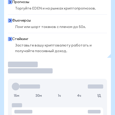
Прогнозы
Торгуйте EDEN и на рынках криптопрогнозов.
Фьючерсы
Лонг или шорт токенов с плечом до 50x.
Стейкинг
Заставьте вашу криптовалюту работать и
получайте пассивный доход.
Торговать
15м
30м
1ч
4ч
1Д