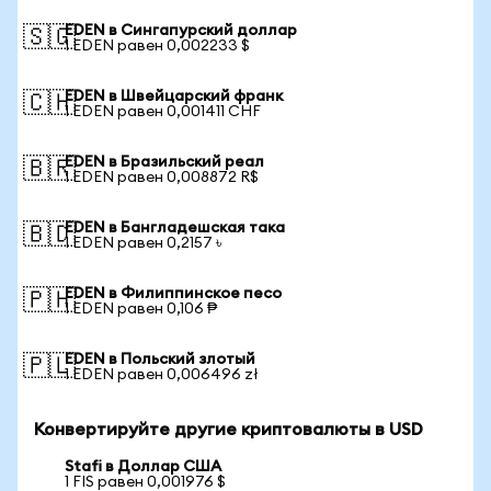
EDEN в Сингапурский доллар
🇸🇬
1 EDEN равен 0,002233 $
EDEN в Швейцарский франк
🇨🇭
1 EDEN равен 0,001411 CHF
EDEN в Бразильский реал
🇧🇷
1 EDEN равен 0,008872 R$
EDEN в Бангладешская така
🇧🇩
1 EDEN равен 0,2157 ৳
EDEN в Филиппинское песо
🇵🇭
1 EDEN равен 0,106 ₱
EDEN в Польский злотый
🇵🇱
1 EDEN равен 0,006496 zł
Конвертируйте другие криптовалюты в USD
Stafi в Доллар США
1 FIS равен 0,001976 $