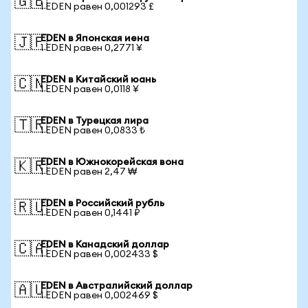
🇬🇧
1 EDEN равен 0,001293 £
EDEN в Японская иена
🇯🇵
1 EDEN равен 0,2771 ¥
EDEN в Китайский юань
🇨🇳
1 EDEN равен 0,0118 ¥
EDEN в Турецкая лира
🇹🇷
1 EDEN равен 0,0833 ₺
EDEN в Южнокорейская вона
🇰🇷
1 EDEN равен 2,47 ₩
EDEN в Российский рубль
🇷🇺
1 EDEN равен 0,1441 ₽
EDEN в Канадский доллар
🇨🇦
1 EDEN равен 0,002433 $
EDEN в Австралийский доллар
🇦🇺
1 EDEN равен 0,002469 $