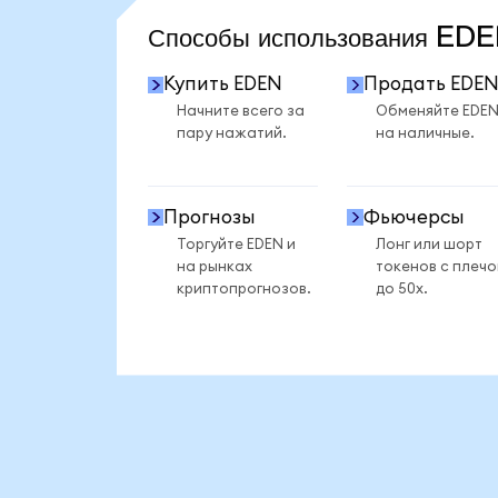
Способы использования E
Купить EDEN
Продать EDE
Начните всего за
Обменяйте EDE
пару нажатий.
на наличные.
Прогнозы
Фьючерсы
Торгуйте EDEN и
Лонг или шорт
на рынках
токенов с плеч
криптопрогнозов.
до 50x.