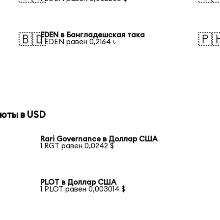
EDEN в Бангладешская така
🇧🇩
🇵
1 EDEN равен 0,2164 ৳
юты в USD
Rari Governance в Доллар США
1 RGT равен 0,0242 $
PLOT в Доллар США
1 PLOT равен 0,003014 $