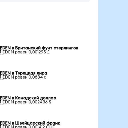
EDEN в Британский фунт стерлингов

1 EDEN равен 0,001295 £
EDEN в Турецкая лира

1 EDEN равен 0,0834 ₺
EDEN в Канадский доллар

1 EDEN равен 0,002436 $
EDEN в Швейцарский франк

1 EDEN равен 0,001412 CHF