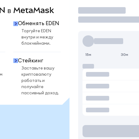
DEN в MetaMask
Торговать
N
Обменять EDEN
N
Торгуйте EDEN
внутри и между
блокчейнами.
15м
30м
Стейкинг
Заставьте вашу
ом
криптовалюту
работать и
получайте
пассивный доход.