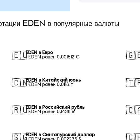
ертации EDEN в популярные валюты
EDEN в Евро
🇪🇺
🇬
1 EDEN равен 0,001512 €
EDEN в Китайский юань
🇨🇳
🇹
1 EDEN равен 0,0118 ¥
EDEN в Российский рубль
🇷🇺
🇨
1 EDEN равен 0,1438 ₽
EDEN в Сингапурский доллар
🇸🇬
🇨
1 EDEN равен 0,002235 $