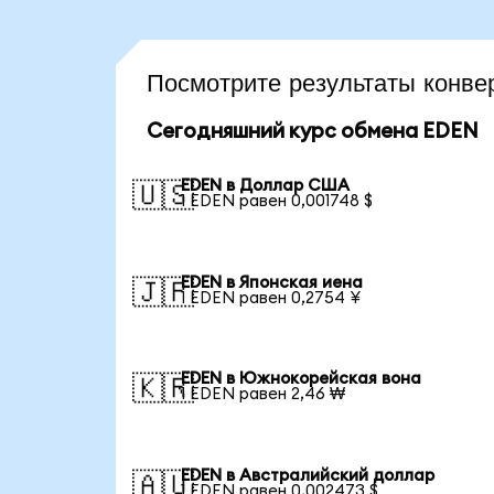
Посмотрите результаты конв
Сегодняшний курс обмена EDEN
EDEN в Доллар США
🇺🇸
1 EDEN равен 0,001748 $
EDEN в Японская иена
🇯🇵
1 EDEN равен 0,2754 ¥
EDEN в Южнокорейская вона
🇰🇷
1 EDEN равен 2,46 ₩
EDEN в Австралийский доллар
🇦🇺
1 EDEN равен 0,002473 $