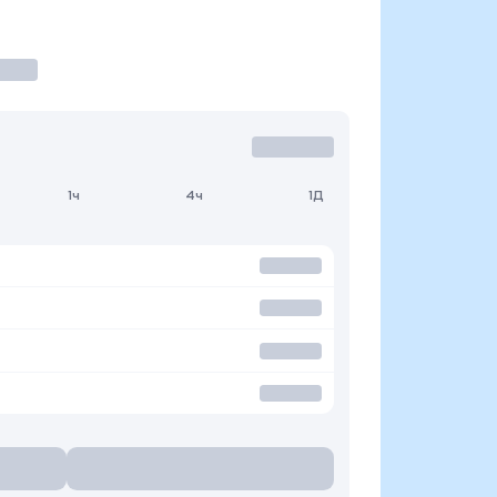
1ч
4ч
1Д