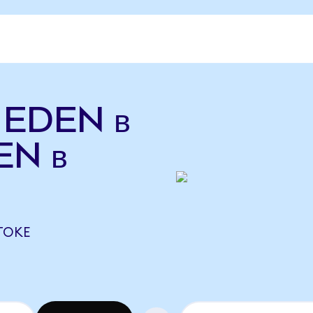
ь EDEN в
EN в
 TOKE