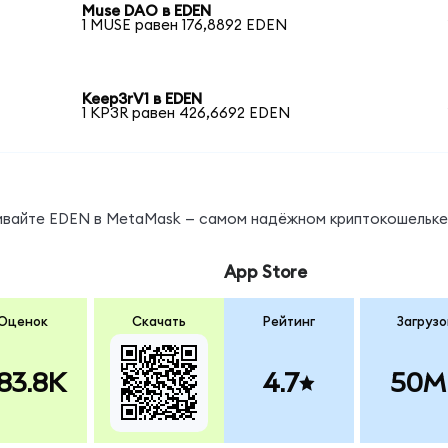
Muse DAO в EDEN
1 MUSE равен 176,8892 EDEN
Keep3rV1 в EDEN
1 KP3R равен 426,6692 EDEN
нивайте EDEN в MetaMask — самом надёжном криптокошельке
App Store
Оценок
Скачать
Рейтинг
Загрузо
83.8K
4.7
50M