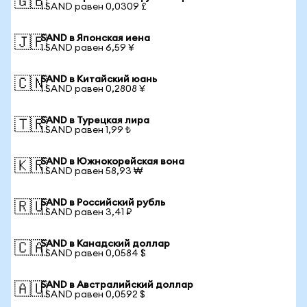
🇬🇧
1 SAND равен 0,0309 £
SAND в Японская иена
🇯🇵
1 SAND равен 6,59 ¥
SAND в Китайский юань
🇨🇳
1 SAND равен 0,2808 ¥
SAND в Турецкая лира
🇹🇷
1 SAND равен 1,99 ₺
SAND в Южнокорейская вона
🇰🇷
1 SAND равен 58,93 ₩
SAND в Российский рубль
🇷🇺
1 SAND равен 3,41 ₽
SAND в Канадский доллар
🇨🇦
1 SAND равен 0,0584 $
SAND в Австралийский доллар
🇦🇺
1 SAND равен 0,0592 $