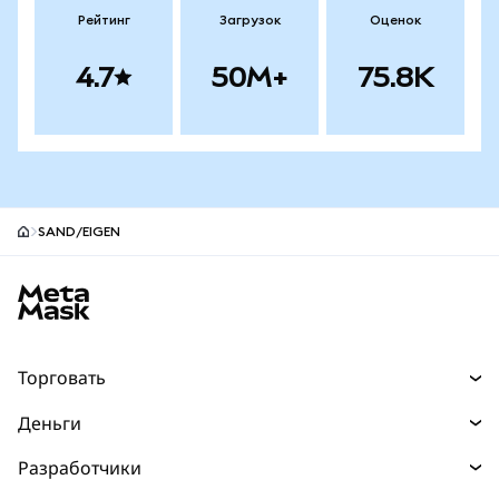
Рейтинг
Загрузок
Оценок
4.7
50M+
75.8K
SAND/EIGEN
Нижний колонтитул сайта MetaMask
Торговать
Торговля
Деньги
Swaps
Покупайте
Разработчики
Прогнозы
НОВИНКА
Карта
Документация для разработчиков