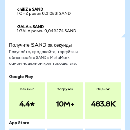
chiliZ в SAND
1 CHZ равен 0,310531 SAND
GALA в SAND
1 GALA равен 0,043274 SAND
Получите SAND за секунды
Покупайте, продавайте, торгуйте и
обменивайте SAND в MetaMask —
самом надёжном криптокошельке.
Google Play
Рейтинг
Загрузок
Оценок
4.4
10M+
483.8K
App Store