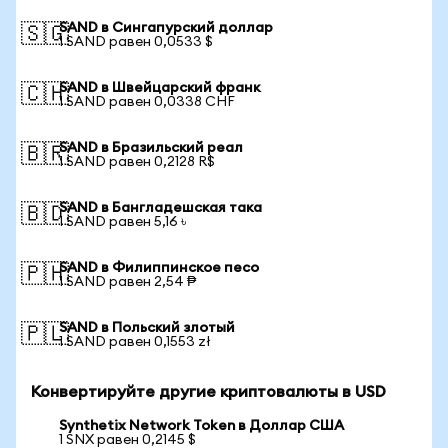
SAND в Сингапурский доллар
🇸🇬
1 SAND равен 0,0533 $
SAND в Швейцарский франк
🇨🇭
1 SAND равен 0,0338 CHF
SAND в Бразильский реал
🇧🇷
1 SAND равен 0,2128 R$
SAND в Бангладешская така
🇧🇩
1 SAND равен 5,16 ৳
SAND в Филиппинское песо
🇵🇭
1 SAND равен 2,54 ₱
SAND в Польский злотый
🇵🇱
1 SAND равен 0,1553 zł
Конвертируйте другие криптовалюты в USD
Synthetix Network Token в Доллар США
1 SNX равен 0,2145 $