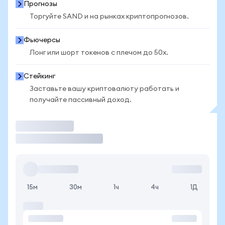
Прогнозы
Торгуйте SAND и на рынках криптопрогнозов.
Фьючерсы
Лонг или шорт токенов с плечом до 50x.
Стейкинг
Заставьте вашу криптовалюту работать и
получайте пассивный доход.
Торговать
15м
30м
1ч
4ч
1Д