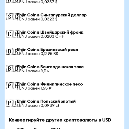
🇦🇺
1 ENJ равен 0,0357 $
Enjin Coin в Сингапурский доллар
🇸🇬
1 ENJ равен 0,0323 $
Enjin Coin в Швейцарский франк
🇨🇭
1 ENJ равен 0,0203 CHF
Enjin Coin в Бразильский реал
🇧🇷
1 ENJ равен 0,1295 R$
Enjin Coin в Бангладешская така
🇧🇩
1 ENJ равен 3,11 ৳
Enjin Coin в Филиппинское песо
🇵🇭
1 ENJ равен 1,53 ₱
Enjin Coin в Польский злотый
🇵🇱
1 ENJ равен 0,0939 zł
Конвертируйте другие криптовалюты в USD