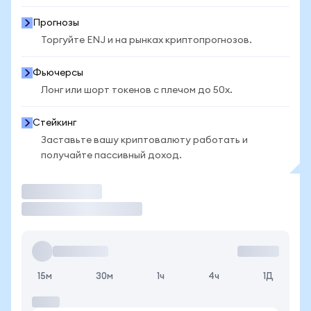
Прогнозы
Торгуйте ENJ и на рынках криптопрогнозов.
Фьючерсы
Лонг или шорт токенов с плечом до 50x.
Стейкинг
Заставьте вашу криптовалюту работать и
получайте пассивный доход.
Торговать
15м
30м
1ч
4ч
1Д