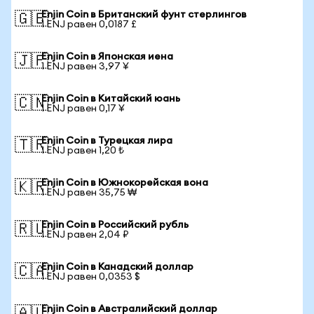
Enjin Coin в Британский фунт стерлингов
🇬🇧
1 ENJ равен 0,0187 £
Enjin Coin в Японская иена
🇯🇵
1 ENJ равен 3,97 ¥
Enjin Coin в Китайский юань
🇨🇳
1 ENJ равен 0,17 ¥
Enjin Coin в Турецкая лира
🇹🇷
1 ENJ равен 1,20 ₺
Enjin Coin в Южнокорейская вона
🇰🇷
1 ENJ равен 35,75 ₩
Enjin Coin в Российский рубль
🇷🇺
1 ENJ равен 2,04 ₽
Enjin Coin в Канадский доллар
🇨🇦
1 ENJ равен 0,0353 $
Enjin Coin в Австралийский доллар