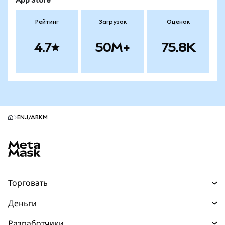
App Store
Рейтинг
Загрузок
Оценок
4.7
50M+
75.8K
ENJ/ARKM
Нижний колонтитул сайта MetaMask
Торговать
Торговля
Деньги
Swaps
Покупайте
Разработчики