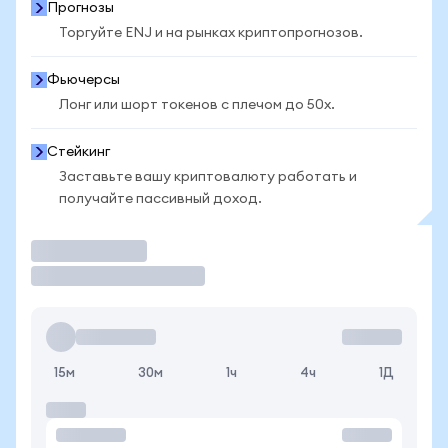
Прогнозы
Торгуйте ENJ и на рынках криптопрогнозов.
Фьючерсы
Лонг или шорт токенов с плечом до 50x.
Стейкинг
Заставьте вашу криптовалюту работать и
получайте пассивный доход.
Торговать
15м
30м
1ч
4ч
1Д