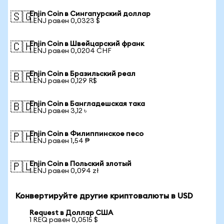
Enjin Coin в Сингапурский доллар
🇸🇬
1 ENJ равен 0,0323 $
Enjin Coin в Швейцарский франк
🇨🇭
1 ENJ равен 0,0204 CHF
Enjin Coin в Бразильский реал
🇧🇷
1 ENJ равен 0,129 R$
Enjin Coin в Бангладешская така
🇧🇩
1 ENJ равен 3,12 ৳
Enjin Coin в Филиппинское песо
🇵🇭
1 ENJ равен 1,54 ₱
Enjin Coin в Польский злотый
🇵🇱
1 ENJ равен 0,094 zł
Конвертируйте другие криптовалюты в USD
Request в Доллар США
1 REQ равен 0,0515 $