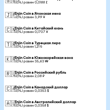
🇬🇧
1 ENJ равен 0,0188 £
Enjin Coin в Японская иена
🇯🇵
1 ENJ равен 3,99 ¥
Enjin Coin в Китайский юань
🇨🇳
1 ENJ равен 0,1707 ¥
Enjin Coin в Турецкая лира
🇹🇷
1 ENJ равен 1,21 ₺
Enjin Coin в Южнокорейская вона
🇰🇷
1 ENJ равен 35,63 ₩
Enjin Coin в Российский рубль
🇷🇺
1 ENJ равен 2,08 ₽
Enjin Coin в Канадский доллар
🇨🇦
1 ENJ равен 0,0353 $
Enjin Coin в Австралийский доллар
🇦🇺
1 ENJ равен 0,0358 $