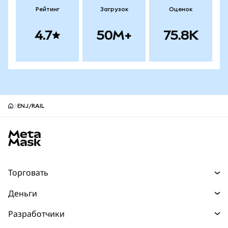
Рейтинг
Загрузок
Оценок
4.7
50M+
75.8K
ENJ/RAIL
Нижний колонтитул сайта MetaMask
Торговать
Торговля
Деньги
Swaps
Покупайте
Разработчики
Прогнозы
НОВИНКА
Карта
Документация для разработчиков