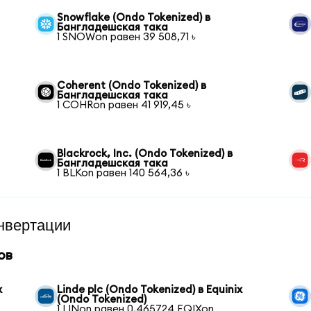
Snowflake (Ondo Tokenized) в
Бангладешская така
1 SNOWon равен 39 508,71 ৳
Coherent (Ondo Tokenized) в
Бангладешская така
1 COHRon равен 41 919,45 ৳
Blackrock, Inc. (Ondo Tokenized) в
Бангладешская така
1 BLKon равен 140 564,36 ৳
нвертации
ов
x
Linde plc (Ondo Tokenized) в Equinix
(Ondo Tokenized)
1 LINon равен 0,465724 EQIXon