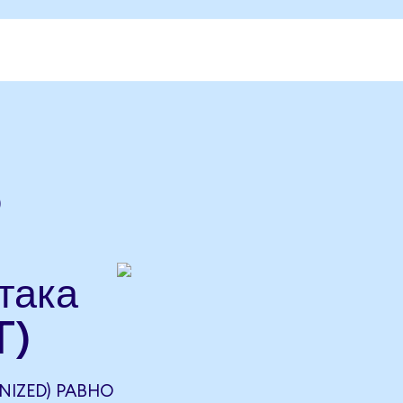
o
така
T)
NIZED) РАВНО