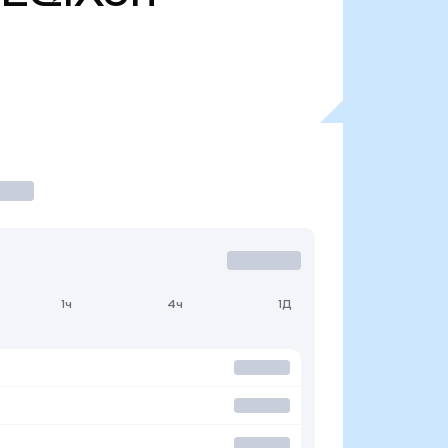
1ч
4ч
1Д