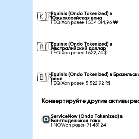
Equinix (Ondo Tokenized) в
🇰🇷
Южнокорейская вона
1 EQIXon равен 1 534 314,96 ₩
Equinix (Ondo Tokenized) в
🇦🇺
Австралийский доллар
1 EQIXon равен 1 532,74 $
Equinix (Ondo Tokenized) в Бразильск
🇧🇷
реал
1 EQIXon равен 5 522,92 R$
Конвертируйте другие активы ре
ServiceNow (Ondo Tokenized) в
Бангладешская така
1 NOWon равен 71 431,24 ৳