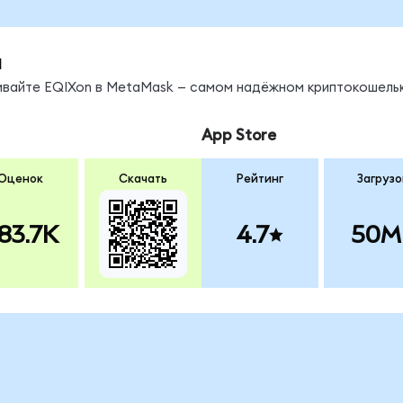
ы
нивайте EQIXon в MetaMask — самом надёжном криптокошельк
App Store
Оценок
Скачать
Рейтинг
Загрузо
83.7K
4.7
50M