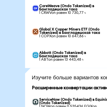
CoreWeave (Ondo Tokenized) в
Бангладешская така
1 CRWVon равен 10 730,77 ৳
Global X Copper Miners ETF (Ondo
Tokenized) в Бангладешская така
1 COPXon равен 10 647,86 ৳
Abbott (Ondo Tokenized) в
Бангладешская така
1 ABTon равен 13 443,48 ৳
Изучите больше вариантов ко
Расширенные конвертации актив
ServiceNow (Ondo Tokenized) в Equini
(Ondo Tokenized)
1 NOWon равен 0,535436 EQIXon