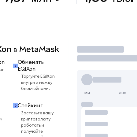
IXon в MetaMask
Торговать
on
Обменять
EQIXon
on
Торгуйте EQIXon
внутри и между
блокчейнами.
15м
30м
Стейкинг
Заставьте вашу
ом
криптовалюту
работать и
получайте