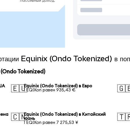
пассивный доход.
ертации Equinix (Ondo Tokenized) в по
(Ondo Tokenized)
США
Equinix (Ondo Tokenized) в Евро
🇪🇺
🇬
1 EQIXon равен 935,43 €
иена
Equinix (Ondo Tokenized) в Китайский
🇨🇳
🇹
юань
1 EQIXon равен 7 275,53 ¥