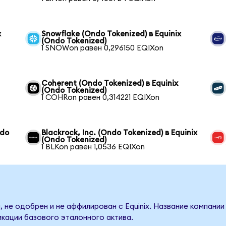
x
Snowflake (Ondo Tokenized) в Equinix
(Ondo Tokenized)
1 SNOWon равен 0,296150 EQIXon
Coherent (Ondo Tokenized) в Equinix
(Ondo Tokenized)
1 COHRon равен 0,314221 EQIXon
ndo
Blackrock, Inc. (Ondo Tokenized) в Equinix
(Ondo Tokenized)
1 BLKon равен 1,0536 EQIXon
 не одобрен и не аффилирован с Equinix. Название компании
кации базового эталонного актива.