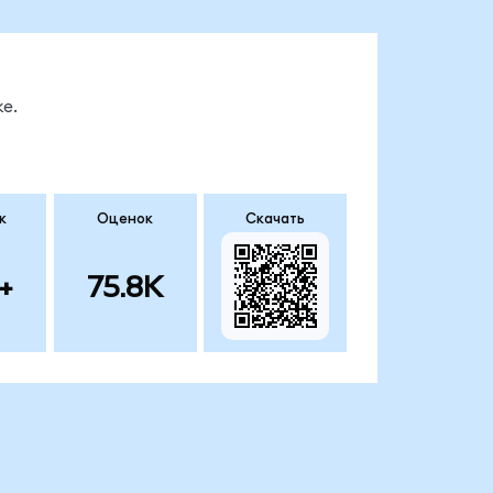
е.
к
Оценок
Скачать
+
75.8K