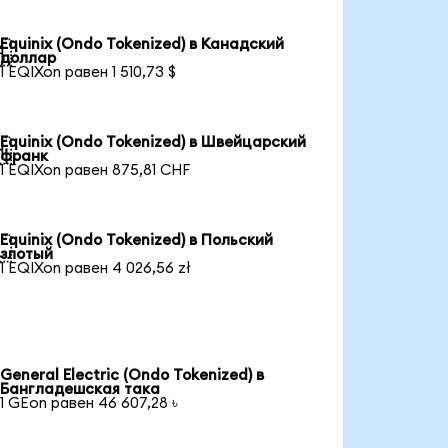
Equinix (Ondo Tokenized) в Канадский

доллар
1 EQIXon равен 1 510,73 $
Equinix (Ondo Tokenized) в Швейцарский

франк
1 EQIXon равен 875,81 CHF
Equinix (Ondo Tokenized) в Польский

злотый
1 EQIXon равен 4 026,56 zł
General Electric (Ondo Tokenized) в
Бангладешская така
1 GEon равен 46 607,28 ৳