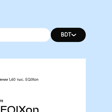
BDT
ении 1,60 тыс. EQIXon
ТЕ
EQIXon