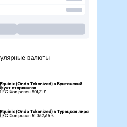
пулярные валюты
Equinix (Ondo Tokenized) в Британский

фунт стерлингов
1 EQIXon равен 801,21 £
Equinix (Ondo Tokenized) в Турецкая лира

1 EQIXon равен 51 382,65 ₺