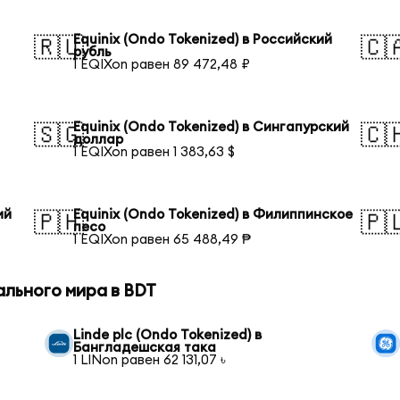
Equinix (Ondo Tokenized) в Российский
🇷🇺
🇨
рубль
1 EQIXon равен 89 472,48 ₽
Equinix (Ondo Tokenized) в Сингапурский
🇸🇬
🇨
доллар
1 EQIXon равен 1 383,63 $
ий
Equinix (Ondo Tokenized) в Филиппинское
🇵🇭
🇵
песо
1 EQIXon равен 65 488,49 ₱
ального мира в BDT
Linde plc (Ondo Tokenized) в
Бангладешская така
1 LINon равен 62 131,07 ৳