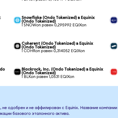
x
Snowflake (Ondo Tokenized) в Equinix
(Ondo Tokenized)
1 SNOWon равен 0,295992 EQIXon
Coherent (Ondo Tokenized) в Equinix
(Ondo Tokenized)
1 COHRon равен 0,314052 EQIXon
ndo
Blackrock, Inc. (Ondo Tokenized) в Equinix
(Ondo Tokenized)
1 BLKon равен 1,0531 EQIXon
 не одобрен и не аффилирован с Equinix. Название компании
кации базового эталонного актива.