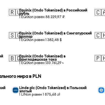
Equinix (Ondo Tokenized) в Российский
🇷🇺
🇨
рубль
1 EQIXon равен 88 229,97 ₽
Equinix (Ondo Tokenized) в Сингапурский
🇸🇬
🇨
доллар
1 EQIXon равен 1 382,48 $
ий
Equinix (Ondo Tokenized) в
🇧🇩
🇵
Бангладешская така
1 EQIXon равен 133 761,29 ৳
ального мира в PLN
кий
Linde plc (Ondo Tokenized) в Польский
злотый
1 LINon равен 1 875,68 zł