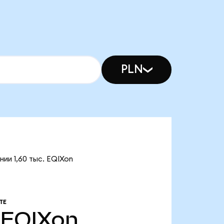
PLN
нии 1,60 тыс. EQIXon
ТЕ
EQIXon