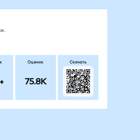
е.
к
Оценок
Скачать
+
75.8K