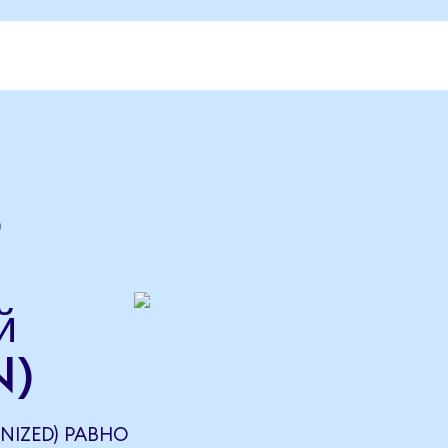
o
й
N)
NIZED) РАВНО