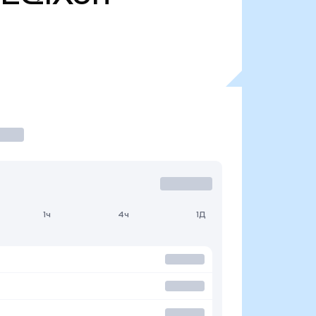
1ч
4ч
1Д