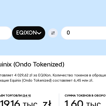
EQIXON
uinix (Ondo Tokenized)
тавляет 4 029,62 zł за EQIXon. Количество токенов в обраще
ция Equinix (Ondo Tokenized) составляет 6,45 млн zł.
ЪЕМ ТОРГОВЛИ
(24 Ч)
СУММА ТОКЕНОВ В ОБОРО
19,16 тыс. zł
1,60 тыс.