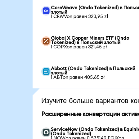
CoreWeave (Ondo Tokenized) в Польс
злотый
1 CRWVon равен 323,95 zł
Global X Copper Miners ETF (Ondo
Tokenized) в Польский злотый
1 COPXon равен 321,45 zł
Abbott (Ondo Tokenized) в Польский
злотый
1 ABTon равен 405,85 zł
Изучите больше вариантов ко
Расширенные конвертации актив
ServiceNow (Ondo Tokenized) в Equini
(Ondo Tokenized)
1 NOWon равен 0,535149 EQIXon