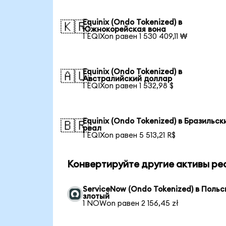
Equinix (Ondo Tokenized) в
🇰🇷
Южнокорейская вона
1 EQIXon равен 1 530 409,11 ₩
Equinix (Ondo Tokenized) в
🇦🇺
Австралийский доллар
1 EQIXon равен 1 532,98 $
Equinix (Ondo Tokenized) в Бразильск
🇧🇷
реал
1 EQIXon равен 5 513,21 R$
Конвертируйте другие активы ре
ServiceNow (Ondo Tokenized) в Польс
злотый
1 NOWon равен 2 156,45 zł