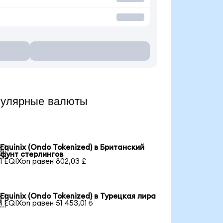
пулярные валюты
Equinix (Ondo Tokenized) в Британский

фунт стерлингов
1 EQIXon равен 802,03 £
Equinix (Ondo Tokenized) в Турецкая лира

1 EQIXon равен 51 453,01 ₺