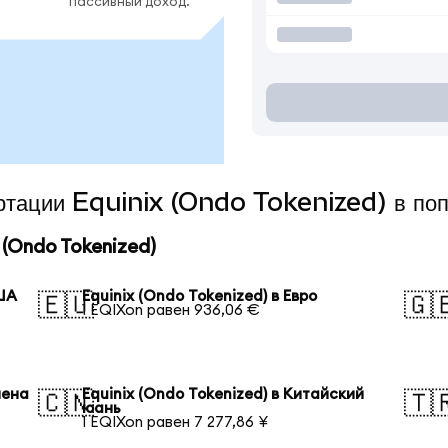
пассивный доход.
ертации Equinix (Ondo Tokenized) в по
(Ondo Tokenized)
США
Equinix (Ondo Tokenized) в Евро
🇪🇺
🇬
1 EQIXon равен 936,06 €
иена
Equinix (Ondo Tokenized) в Китайский
🇨🇳
🇹
юань
1 EQIXon равен 7 277,86 ¥