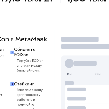
IXon в MetaMask
Торговать
on
Обменять
EQIXon
on
Торгуйте EQIXon
внутри и между
блокчейнами.
15м
30м
Стейкинг
Заставьте вашу
ом
криптовалюту
работать и
получайте