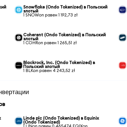
кий
Snowflake (Ondo Tokenized) в Польский
злотый
1 SNOWon равен 1 192,73 zł
Coherent (Ondo Tokenized) в Польский
злотый
1 COHRon равен 1 265,51 zł
Blackrock, Inc. (Ondo Tokenized) в
Польский злотый
1 BLKon равен 4 243,52 zł
нвертации
ов
x
Linde plc (Ondo Tokenized) в Equinix
(Ondo Tokenized)
1 LINon равен 0,465474 EQIXon