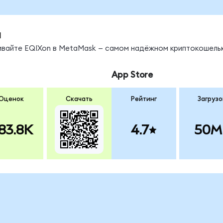
ы
нивайте EQIXon в MetaMask — самом надёжном криптокошельк
App Store
Оценок
Скачать
Рейтинг
Загрузо
83.8K
4.7
50M