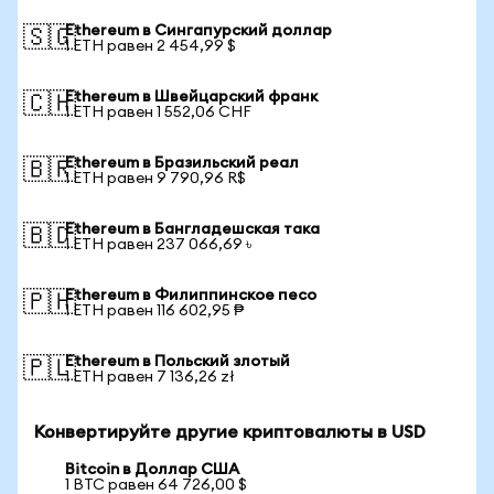
Ethereum в Сингапурский доллар
🇸🇬
1 ETH равен 2 454,99 $
Ethereum в Швейцарский франк
🇨🇭
1 ETH равен 1 552,06 CHF
Ethereum в Бразильский реал
🇧🇷
1 ETH равен 9 790,96 R$
Ethereum в Бангладешская така
🇧🇩
1 ETH равен 237 066,69 ৳
Ethereum в Филиппинское песо
🇵🇭
1 ETH равен 116 602,95 ₱
Ethereum в Польский злотый
🇵🇱
1 ETH равен 7 136,26 zł
Конвертируйте другие криптовалюты в USD
Bitcoin в Доллар США
1 BTC равен 64 726,00 $