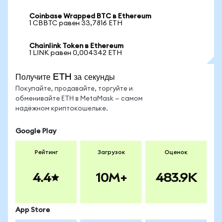
Coinbase Wrapped BTC в Ethereum
1 CBBTC равен 33,7816 ETH
Chainlink Token в Ethereum
1 LINK равен 0,004342 ETH
Получите ETH за секунды
Покупайте, продавайте, торгуйте и
обменивайте ETH в MetaMask — самом
надёжном криптокошельке.
Google Play
Рейтинг
Загрузок
Оценок
4.4
10M+
483.9K
App Store