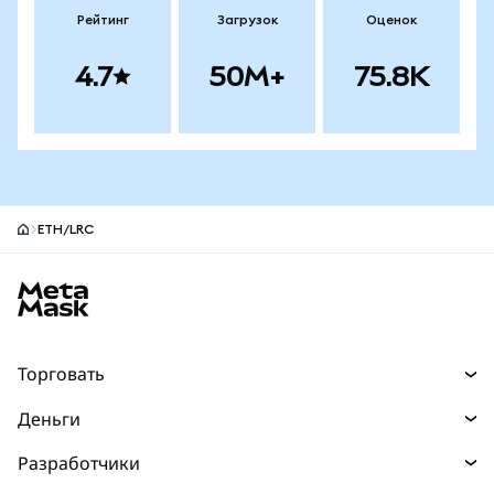
Рейтинг
Загрузок
Оценок
4.7
50M+
75.8K
ETH/LRC
Нижний колонтитул сайта MetaMask
Торговать
Торговля
Деньги
Swaps
Покупайте
Разработчики
Прогнозы
НОВИНКА
Карта
Документация для разработчиков