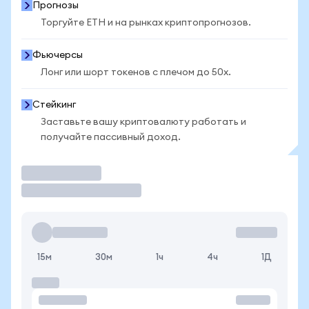
Прогнозы
Торгуйте ETH и на рынках криптопрогнозов.
Фьючерсы
Лонг или шорт токенов с плечом до 50x.
Стейкинг
Заставьте вашу криптовалюту работать и
получайте пассивный доход.
Торговать
15м
30м
1ч
4ч
1Д