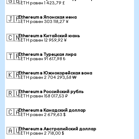
🇬🇧
1 ETH равен 1 423,79 £
Ethereum в Японская иена
🇯🇵
1 ETH равен 303 118,27 ¥
Ethereum в Китайский юань
🇨🇳
1 ETH равен 12 959,92 ¥
Ethereum в Турецкая лира
🇹🇷
1 ETH равен 91 617,98 ₺
Ethereum в Южнокорейская вона
🇰🇷
1 ETH равен 2 704 293,58 ₩
Ethereum в Российский рубль
🇷🇺
1 ETH равен 158 017,53 ₽
Ethereum в Канадский доллар
🇨🇦
1 ETH равен 2 679,63 $
Ethereum в Австралийский доллар
🇦🇺
1 ETH равен 2 718,00 $