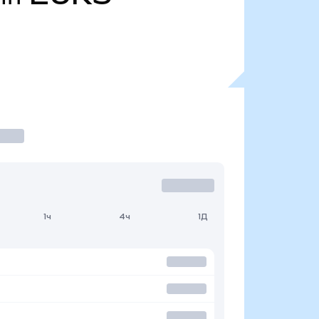
1ч
4ч
1Д