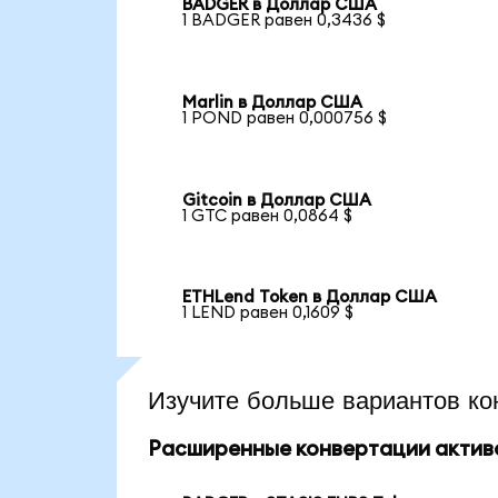
BADGER в Доллар США
1 BADGER равен 0,3436 $
Marlin в Доллар США
1 POND равен 0,000756 $
Gitcoin в Доллар США
1 GTC равен 0,0864 $
ETHLend Token в Доллар США
1 LEND равен 0,1609 $
Изучите больше вариантов ко
Расширенные конвертации актив