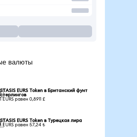
ые валюты
STASIS EURS Token в Британский фунт

стерлингов
1 EURS равен 0,8911 £
STASIS EURS Token в Турецкая лира

1 EURS равен 57,24 ₺