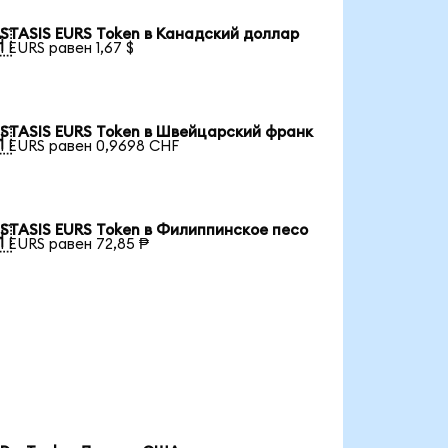
STASIS EURS Token в Канадский доллар

1 EURS равен 1,67 $
STASIS EURS Token в Швейцарский франк

1 EURS равен 0,9698 CHF
STASIS EURS Token в Филиппинское песо

1 EURS равен 72,85 ₱