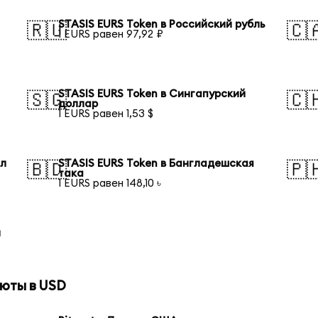
STASIS EURS Token в Российский рубль
🇷🇺
🇨
1 EURS равен 97,92 ₽
STASIS EURS Token в Сингапурский
🇸🇬
🇨
доллар
1 EURS равен 1,53 $
ал
STASIS EURS Token в Бангладешская
🇧🇩
🇵
така
1 EURS равен 148,10 ৳
й
юты в USD