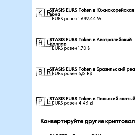
STASIS EURS Token в Южнокорейская
🇰🇷
вона
1 EURS равен 1 689,44 ₩
STASIS EURS Token в Австралийский
🇦🇺
доллар
1 EURS равен 1,70 $
STASIS EURS Token в Бразильский ре
🇧🇷
1 EURS равен 6,12 R$
STASIS EURS Token в Польский злоты
🇵🇱
1 EURS равен 4,46 zł
Конвертируйте другие криптовал