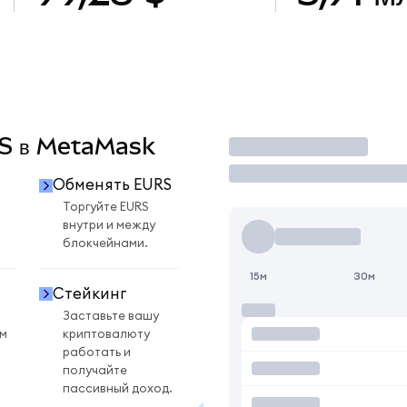
RS в MetaMask
Торговать
Обменять EURS
Торгуйте EURS
внутри и между
блокчейнами.
15м
30м
Стейкинг
Заставьте вашу
ом
криптовалюту
работать и
получайте
пассивный доход.