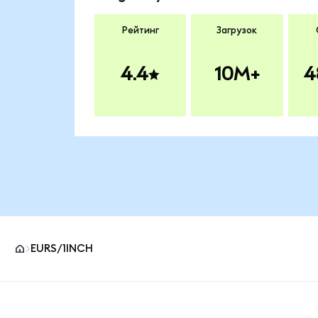
Рейтинг
Загрузок
4.4
10M+
4
EURS/1INCH
Нижний колонтитул сайта MetaMask