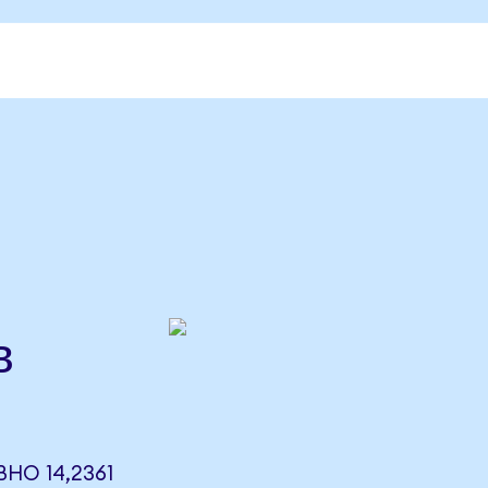
H
в
ВНО 14,2361