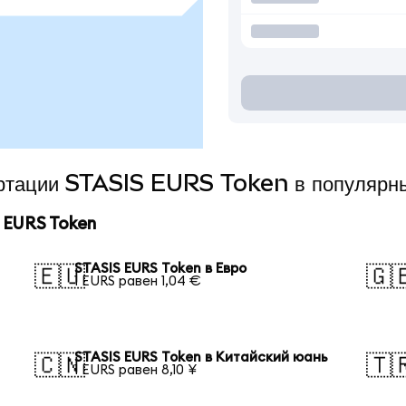
вертации STASIS EURS Token в популярн
 EURS Token
STASIS EURS Token в Евро
🇪🇺
🇬
1 EURS равен 1,04 €
STASIS EURS Token в Китайский юань
🇨🇳
🇹
1 EURS равен 8,10 ¥