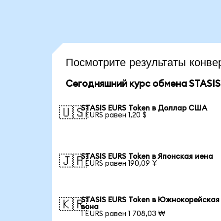
Посмотрите результаты кон
Сегодняшний курс обмена STASIS
STASIS EURS Token в Доллар США
🇺🇸
1 EURS равен 1,20 $
STASIS EURS Token в Японская иена
🇯🇵
1 EURS равен 190,09 ¥
STASIS EURS Token в Южнокорейская
🇰🇷
вона
1 EURS равен 1 708,03 ₩