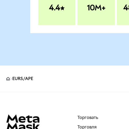
4.4
10M+
4
EURS/APE
Нижний колонтитул сайта MetaMask
Торговать
Торговля