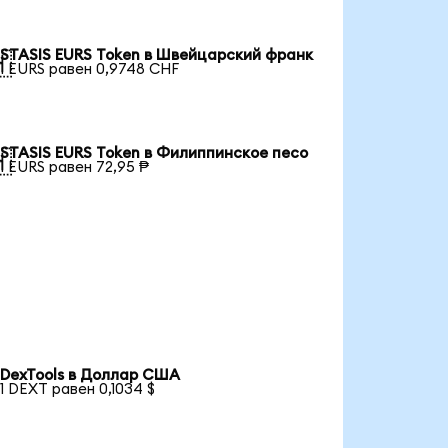
STASIS EURS Token в Швейцарский франк

1 EURS равен 0,9748 CHF
STASIS EURS Token в Филиппинское песо

1 EURS равен 72,95 ₱
DexTools в Доллар США
1 DEXT равен 0,1034 $