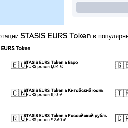
вертации STASIS EURS Token в популярн
 EURS Token
STASIS EURS Token в Евро
🇪🇺
🇬
1 EURS равен 1,04 €
STASIS EURS Token в Китайский юань
🇨🇳
🇹
1 EURS равен 8,10 ¥
STASIS EURS Token в Российский рубль
🇷🇺
🇨
1 EURS равен 99,60 ₽