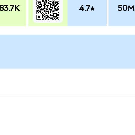
83.7K
4.7
50M