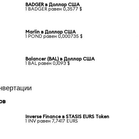
BADGER в Доллар США
1 BADGER равен 0,3577 $
Marlin в Доллар США
1 POND равен 0,000735 $
Balancer (BAL) в Доллар США
1 BAL равен 0,1093 $
нвертации
ов
Inverse Finance в STASIS EURS Token
1 INV равен 7,7417 EURS