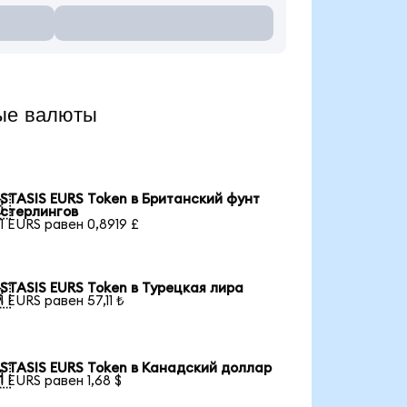
ые валюты
STASIS EURS Token в Британский фунт

стерлингов
1 EURS равен 0,8919 £
STASIS EURS Token в Турецкая лира

1 EURS равен 57,11 ₺
STASIS EURS Token в Канадский доллар

1 EURS равен 1,68 $