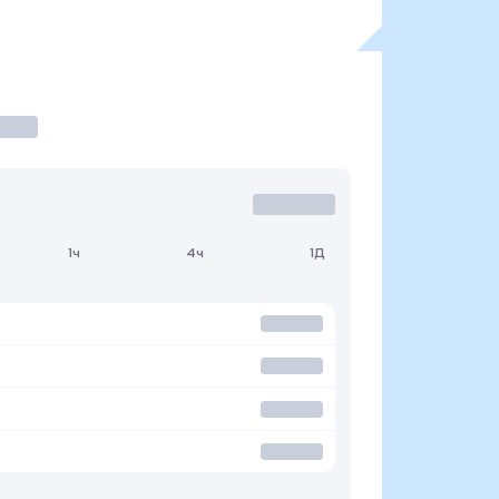
1ч
4ч
1Д