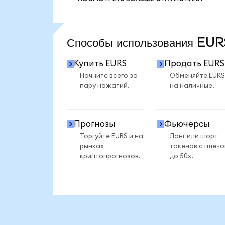
ПОСМОТРЕТЬ БОЛЬШЕ СТАТИСТИКИ
Способы использования EU
Купить EURS
Продать EURS
Начните всего за
Обменяйте EURS
пару нажатий.
на наличные.
Прогнозы
Фьючерсы
Торгуйте EURS и на
Лонг или шорт
рынках
токенов с плеч
криптопрогнозов.
до 50x.