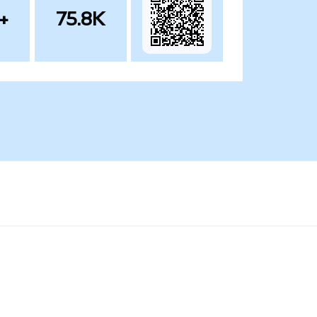
+
75.8K