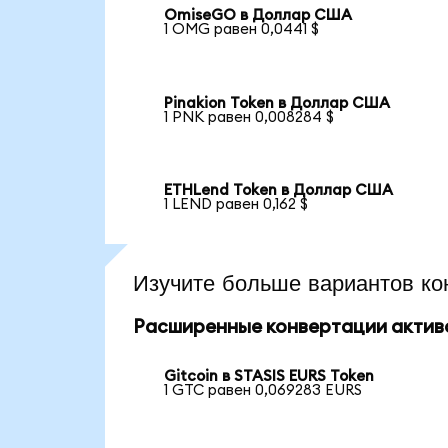
OmiseGO в Доллар США
1 OMG равен 0,0441 $
Pinakion Token в Доллар США
1 PNK равен 0,008284 $
ETHLend Token в Доллар США
1 LEND равен 0,162 $
Изучите больше вариантов ко
Расширенные конвертации актив
Gitcoin в STASIS EURS Token
1 GTC равен 0,069283 EURS