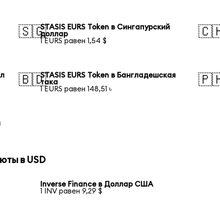
STASIS EURS Token в Сингапурский
🇸🇬
🇨
доллар
1 EURS равен 1,54 $
ал
STASIS EURS Token в Бангладешская
🇧🇩
🇵
така
1 EURS равен 148,51 ৳
й
юты в USD
Inverse Finance в Доллар США
1 INV равен 9,29 $