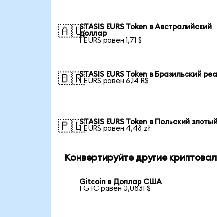
STASIS EURS Token в Австралийский
🇦🇺
доллар
1 EURS равен 1,71 $
STASIS EURS Token в Бразильский ре
🇧🇷
1 EURS равен 6,14 R$
STASIS EURS Token в Польский злоты
🇵🇱
1 EURS равен 4,48 zł
Конвертируйте другие криптовал
Gitcoin в Доллар США
1 GTC равен 0,0831 $