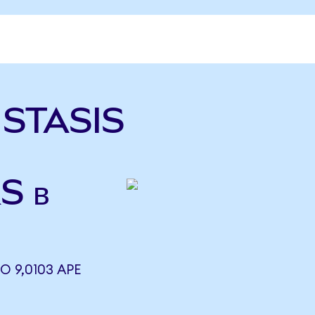
ь STASIS
S в
О 9,0103 APE