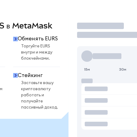
RS в MetaMask
Торговать
Обменять EURS
Торгуйте EURS
внутри и между
блокчейнами.
15м
30м
Стейкинг
Заставьте вашу
ом
криптовалюту
работать и
получайте
пассивный доход.