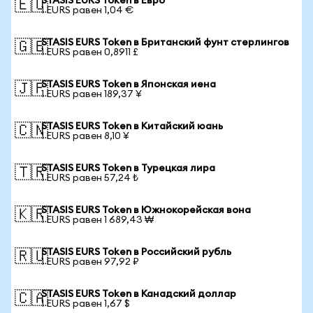
STASIS EURS Token в Евро
🇪🇺
1 EURS равен 1,04 €
STASIS EURS Token в Британский фунт стерлингов
🇬🇧
1 EURS равен 0,8911 £
STASIS EURS Token в Японская иена
🇯🇵
1 EURS равен 189,37 ¥
STASIS EURS Token в Китайский юань
🇨🇳
1 EURS равен 8,10 ¥
STASIS EURS Token в Турецкая лира
🇹🇷
1 EURS равен 57,24 ₺
STASIS EURS Token в Южнокорейская вона
🇰🇷
1 EURS равен 1 689,43 ₩
STASIS EURS Token в Российский рубль
🇷🇺
1 EURS равен 97,92 ₽
STASIS EURS Token в Канадский доллар
🇨🇦
1 EURS равен 1,67 $