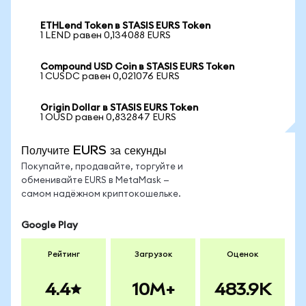
ETHLend Token в STASIS EURS Token
1 LEND равен 0,134088 EURS
Compound USD Coin в STASIS EURS Token
1 CUSDC равен 0,021076 EURS
Origin Dollar в STASIS EURS Token
1 OUSD равен 0,832847 EURS
Получите EURS за секунды
Покупайте, продавайте, торгуйте и
обменивайте EURS в MetaMask —
самом надёжном криптокошельке.
Google Play
Рейтинг
Загрузок
Оценок
4.4
10M+
483.9K