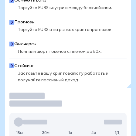
Обменять EURS
Торгуйте EURS внутри и между блокчейнами.
Прогнозы
Торгуйте EURS и на рынках криптопрогнозов.
Фьючерсы
Лонг или шорт токенов с плечом до 50x.
Стейкинг
Заставьте вашу криптовалюту работать и
получайте пассивный доход.
Торговать
15м
30м
1ч
4ч
1Д