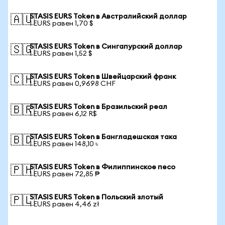
STASIS EURS Token в Австралийский доллар
🇦🇺
1 EURS равен 1,70 $
STASIS EURS Token в Сингапурский доллар
🇸🇬
1 EURS равен 1,52 $
STASIS EURS Token в Швейцарский франк
🇨🇭
1 EURS равен 0,9698 CHF
STASIS EURS Token в Бразильский реал
🇧🇷
1 EURS равен 6,12 R$
STASIS EURS Token в Бангладешская така
🇧🇩
1 EURS равен 148,10 ৳
STASIS EURS Token в Филиппинское песо
🇵🇭
1 EURS равен 72,85 ₱
STASIS EURS Token в Польский злотый
🇵🇱
1 EURS равен 4,46 zł