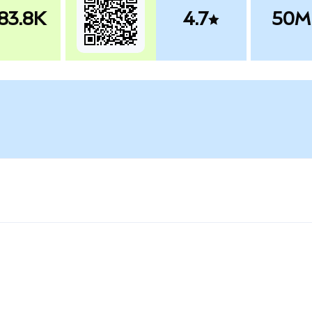
83.8K
4.7
50M