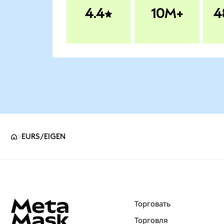
4.4
10M+
4
EURS/EIGEN
Нижний колонтитул сайта MetaMask
Торговать
Торговля