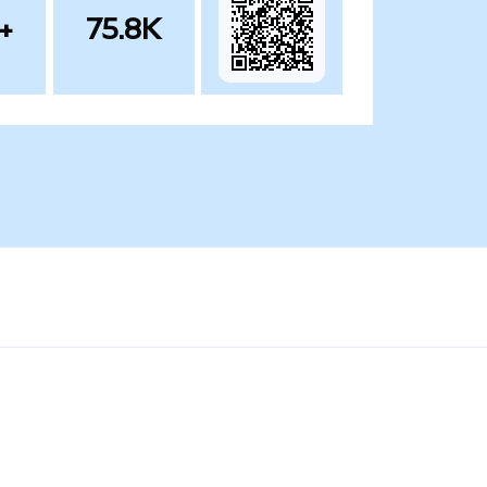
+
75.8K