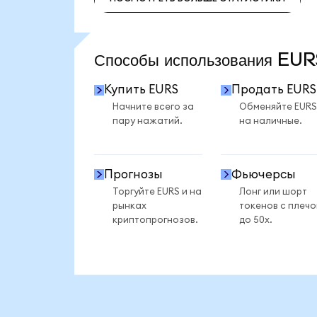
ПОСМОТРЕТЬ БОЛЬШЕ СТАТИСТИКИ
Способы использования EU
Купить EURS
Продать EURS
Начните всего за
Обменяйте EURS
пару нажатий.
на наличные.
Прогнозы
Фьючерсы
Торгуйте EURS и на
Лонг или шорт
рынках
токенов с плеч
криптопрогнозов.
до 50x.