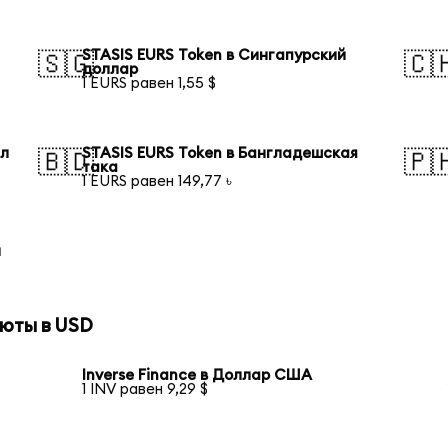
STASIS EURS Token в Сингапурский
🇸🇬
🇨
доллар
1 EURS равен 1,55 $
ал
STASIS EURS Token в Бангладешская
🇧🇩
🇵
така
1 EURS равен 149,77 ৳
й
юты в USD
Inverse Finance в Доллар США
1 INV равен 9,29 $