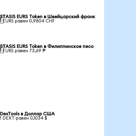
STASIS EURS Token в Швейцарский франк

1 EURS равен 0,9804 CHF
STASIS EURS Token в Филиппинское песо

1 EURS равен 73,69 ₱
DexTools в Доллар США
1 DEXT равен 0,1034 $