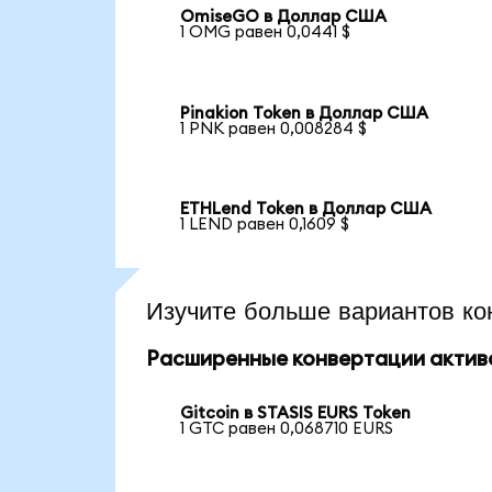
OmiseGO в Доллар США
1 OMG равен 0,0441 $
Pinakion Token в Доллар США
1 PNK равен 0,008284 $
ETHLend Token в Доллар США
1 LEND равен 0,1609 $
Изучите больше вариантов ко
Расширенные конвертации актив
Gitcoin в STASIS EURS Token
1 GTC равен 0,068710 EURS