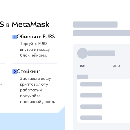
RS в MetaMask
Торговать
Обменять EURS
Торгуйте EURS
внутри и между
блокчейнами.
15м
30м
Стейкинг
Заставьте вашу
ом
криптовалюту
работать и
получайте
пассивный доход.