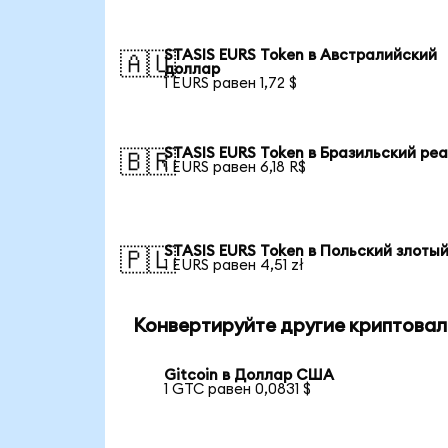
STASIS EURS Token в Австралийский
🇦🇺
доллар
1 EURS равен 1,72 $
STASIS EURS Token в Бразильский ре
🇧🇷
1 EURS равен 6,18 R$
STASIS EURS Token в Польский злоты
🇵🇱
1 EURS равен 4,51 zł
Конвертируйте другие криптовал
Gitcoin в Доллар США
1 GTC равен 0,0831 $