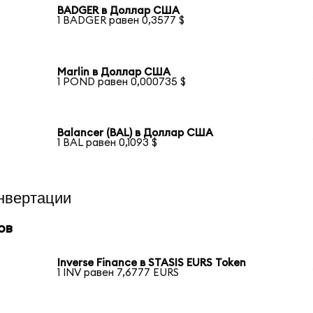
BADGER в Доллар США
1 BADGER равен 0,3577 $
Marlin в Доллар США
1 POND равен 0,000735 $
Balancer (BAL) в Доллар США
1 BAL равен 0,1093 $
нвертации
ов
Inverse Finance в STASIS EURS Token
1 INV равен 7,6777 EURS