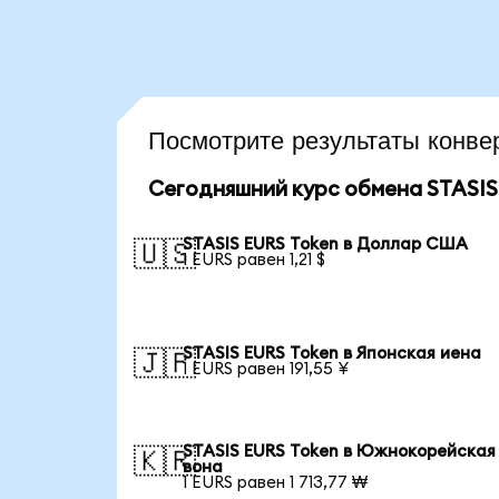
Посмотрите результаты кон
Сегодняшний курс обмена STASIS
STASIS EURS Token в Доллар США
🇺🇸
1 EURS равен 1,21 $
STASIS EURS Token в Японская иена
🇯🇵
1 EURS равен 191,55 ¥
STASIS EURS Token в Южнокорейская
🇰🇷
вона
1 EURS равен 1 713,77 ₩