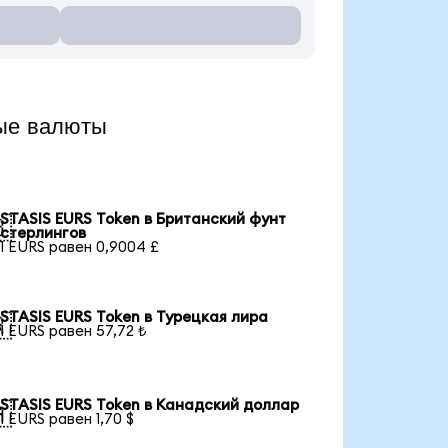
ые валюты
STASIS EURS Token в Британский фунт

стерлингов
1 EURS равен 0,9004 £
STASIS EURS Token в Турецкая лира

1 EURS равен 57,72 ₺
STASIS EURS Token в Канадский доллар

1 EURS равен 1,70 $