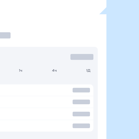
1ч
4ч
1Д