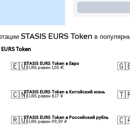
вертации STASIS EURS Token в популярн
 EURS Token
STASIS EURS Token в Евро
🇪🇺
🇬
1 EURS равен 1,05 €
STASIS EURS Token в Китайский юань
🇨🇳
🇹
1 EURS равен 8,17 ¥
STASIS EURS Token в Российский рубль
🇷🇺
🇨
1 EURS равен 99,39 ₽