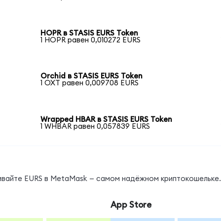
HOPR в STASIS EURS Token
1 HOPR равен 0,010272 EURS
Orchid в STASIS EURS Token
1 OXT равен 0,009708 EURS
Wrapped HBAR в STASIS EURS Token
1 WHBAR равен 0,057839 EURS
нивайте EURS в MetaMask — самом надёжном криптокошельке.
App Store