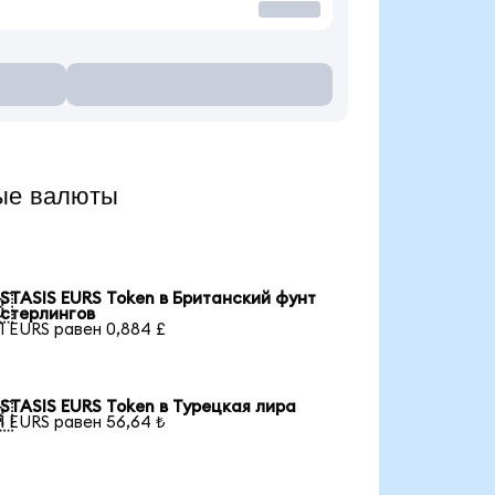
ые валюты
STASIS EURS Token в Британский фунт

стерлингов
1 EURS равен 0,884 £
STASIS EURS Token в Турецкая лира

1 EURS равен 56,64 ₺