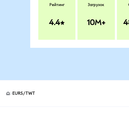
Рейтинг
Загрузок
4.4
10M+
4
EURS/TWT
Нижний колонтитул сайта MetaMask