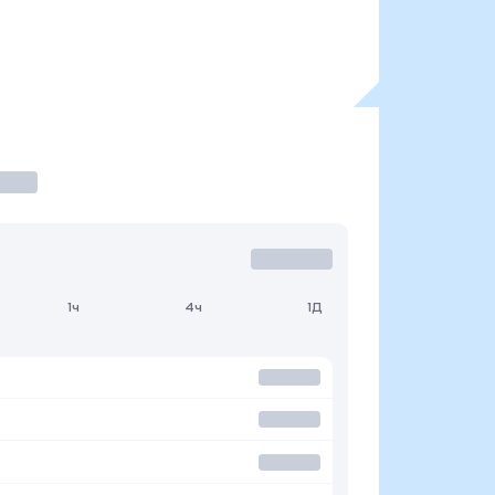
1ч
4ч
1Д