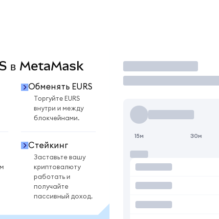
RS в MetaMask
Торговать
Обменять EURS
Торгуйте EURS
внутри и между
блокчейнами.
15м
30м
Стейкинг
Заставьте вашу
ом
криптовалюту
работать и
получайте
пассивный доход.