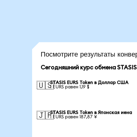
Посмотрите результаты кон
Сегодняшний курс обмена STASIS
STASIS EURS Token в Доллар США
🇺🇸
1 EURS равен 1,19 $
STASIS EURS Token в Японская иена
🇯🇵
1 EURS равен 187,87 ¥