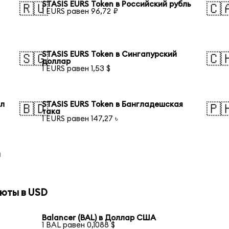
STASIS EURS Token в Российский рубль
🇷🇺
🇨
1 EURS равен 96,72 ₽
STASIS EURS Token в Сингапурский
🇸🇬
🇨
доллар
1 EURS равен 1,53 $
ал
STASIS EURS Token в Бангладешская
🇧🇩
🇵
така
1 EURS равен 147,27 ৳
й
юты в USD
Balancer (BAL) в Доллар США
1 BAL равен 0,1088 $