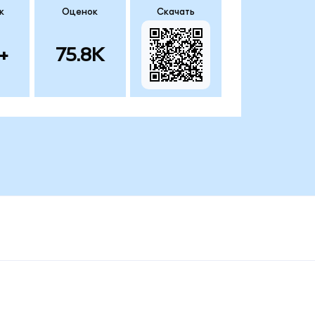
к
Оценок
Скачать
+
75.8K