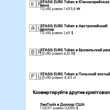
STASIS EURS Token в Южнокорейская
🇰🇷
вона
1 EURS равен 1 693,8 ₩
STASIS EURS Token в Австралийский
🇦🇺
доллар
1 EURS равен 1,69 $
STASIS EURS Token в Бразильский ре
🇧🇷
1 EURS равен 6,10 R$
STASIS EURS Token в Польский злоты
🇵🇱
1 EURS равен 4,43 zł
Конвертируйте другие криптовал
DexTools в Доллар США
1 DEXT равен 0,1055 $