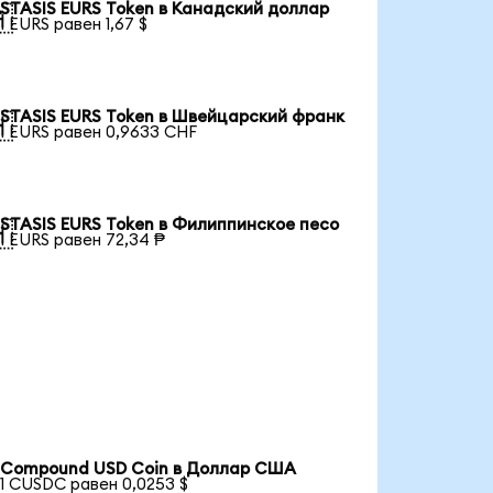
STASIS EURS Token в Канадский доллар

1 EURS равен 1,67 $
STASIS EURS Token в Швейцарский франк

1 EURS равен 0,9633 CHF
STASIS EURS Token в Филиппинское песо

1 EURS равен 72,34 ₱
Compound USD Coin в Доллар США
1 CUSDC равен 0,0253 $