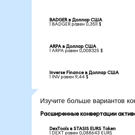
BADGER в Доллар США
1 BADGER равен 0,3511 $
ARPA в Доллар США
1 ARPA равен 0,008325 $
Inverse Finance в Доллар США
1 INV равен 9,44 $
Изучите больше вариантов ко
Расширенные конвертации актив
DexTools в STASIS EURS Token
1 DEXT равен 0,088643 EURS