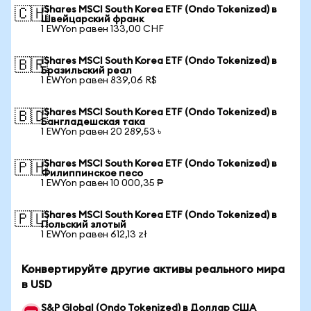
iShares MSCI South Korea ETF (Ondo Tokenized) в
🇨🇭
Швейцарский франк
1 EWYon равен 133,00 CHF
iShares MSCI South Korea ETF (Ondo Tokenized) в
🇧🇷
Бразильский реал
1 EWYon равен 839,06 R$
iShares MSCI South Korea ETF (Ondo Tokenized) в
🇧🇩
Бангладешская така
1 EWYon равен 20 289,53 ৳
iShares MSCI South Korea ETF (Ondo Tokenized) в
🇵🇭
Филиппинское песо
1 EWYon равен 10 000,35 ₱
iShares MSCI South Korea ETF (Ondo Tokenized) в
🇵🇱
Польский злотый
1 EWYon равен 612,13 zł
Конвертируйте другие активы реального мира
в USD
S&P Global (Ondo Tokenized) в Доллар США