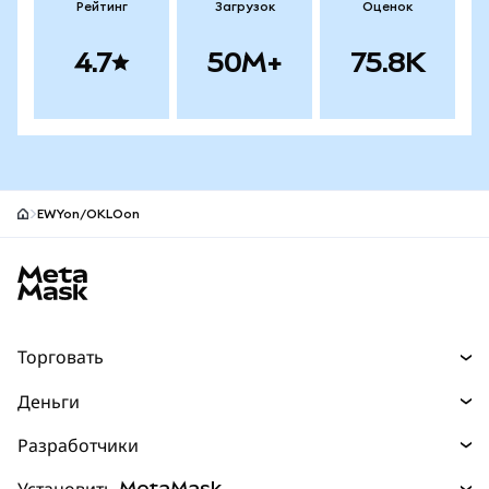
Рейтинг
Загрузок
Оценок
4.7
50M+
75.8K
EWYon/OKLOon
Нижний колонтитул сайта MetaMask
Торговать
Торговля
Деньги
Swaps
Покупайте
Разработчики
Прогнозы
НОВИНКА
Карта
Документация для разработчиков
Установить MetaMask