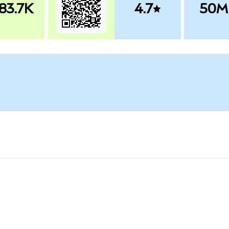
83.7K
4.7
50M