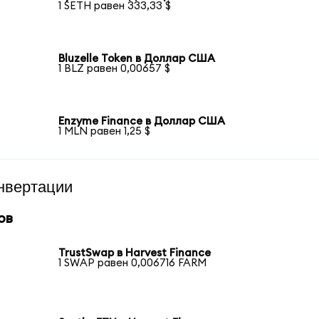
1 SETH равен 333,33 $
Bluzelle Token в Доллар США
1 BLZ равен 0,00657 $
Enzyme Finance в Доллар США
1 MLN равен 1,25 $
нвертации
ов
TrustSwap в Harvest Finance
1 SWAP равен 0,006716 FARM