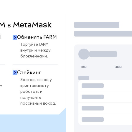
ARM в MetaMask
Торговать
M
Обменять FARM
M
Торгуйте FARM
внутри и между
блокчейнами.
15м
30м
Стейкинг
Заставьте вашу
ом
криптовалюту
работать и
получайте
пассивный доход.