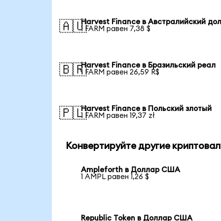
Harvest Finance в Австралийский до
🇦🇺
1 FARM равен 7,38 $
Harvest Finance в Бразильский реал
🇧🇷
1 FARM равен 26,59 R$
Harvest Finance в Польский злотый
🇵🇱
1 FARM равен 19,37 zł
Конвертируйте другие криптовал
Ampleforth в Доллар США
1 AMPL равен 1,26 $
Republic Token в Доллар США