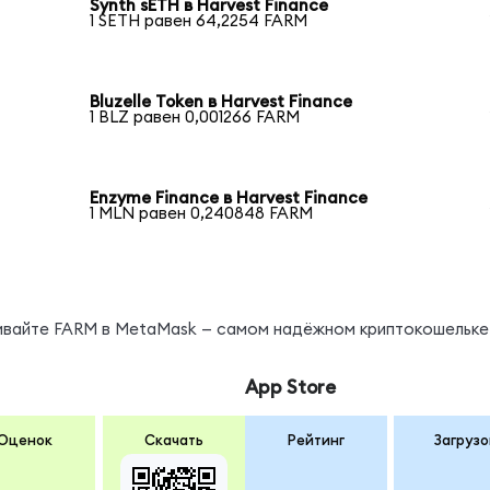
Synth sETH в Harvest Finance
1 SETH равен 64,2254 FARM
Bluzelle Token в Harvest Finance
1 BLZ равен 0,001266 FARM
Enzyme Finance в Harvest Finance
1 MLN равен 0,240848 FARM
нивайте FARM в MetaMask — самом надёжном криптокошельке
App Store
Оценок
Скачать
Рейтинг
Загрузо