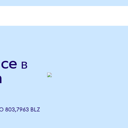
ce в
n
О 803,7963 BLZ