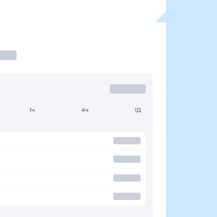
1ч
4ч
1Д