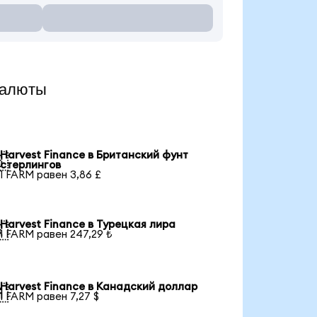
валюты
Harvest Finance в Британский фунт

стерлингов
1 FARM равен 3,86 £
Harvest Finance в Турецкая лира

1 FARM равен 247,29 ₺
Harvest Finance в Канадский доллар

1 FARM равен 7,27 $