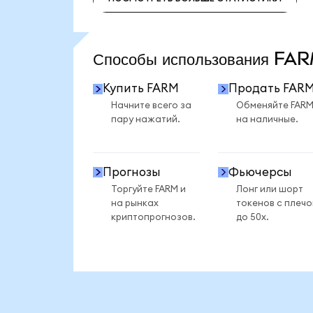
ПОСМОТРЕТЬ БОЛЬШЕ СТАТИСТИКИ
Способы использования F
Купить FARM
Продать FAR
Начните всего за
Обменяйте FAR
пару нажатий.
на наличные.
Прогнозы
Фьючерсы
Торгуйте FARM и
Лонг или шорт
на рынках
токенов с плеч
криптопрогнозов.
до 50x.