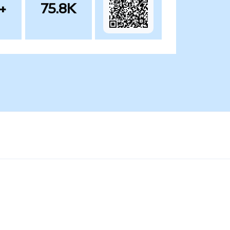
+
75.8K