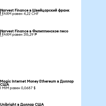
Harvest Finance в Швейцарский франк

1 FARM равен 4,22 CHF
Harvest Finance в Филиппинское песо

1 FARM равен 315,29 ₱
Magic Internet Money Ethereum в Доллар
США
1 MIM равен 0,0687 $
Unibright в Доллар США