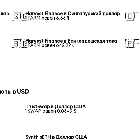
ллар
Harvest Finance в Сингапурский доллар
🇸🇬
🇨
1 FARM равен 6,66 $
Harvest Finance в Бангладешская така
🇧🇩
🇵
1 FARM равен 642,29 ৳
юты в USD
TrustSwap в Доллар США
1 SWAP равен 0,0349 $
Synth sETH в Доллар США