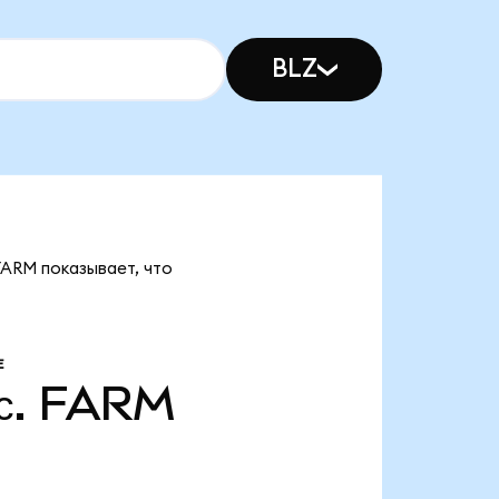
BLZ
 FARM показывает, что
Е
с.
FARM