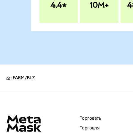
4.4
10M+
4
FARM/BLZ
Нижний колонтитул сайта MetaMask
Торговать
Торговля