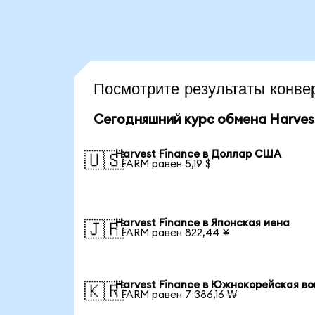
Посмотрите результаты конв
Сегодняшний курс обмена Harves
Harvest Finance в Доллар США
🇺🇸
1 FARM равен 5,19 $
Harvest Finance в Японская иена
🇯🇵
1 FARM равен 822,44 ¥
Harvest Finance в Южнокорейская в
🇰🇷
1 FARM равен 7 386,16 ₩