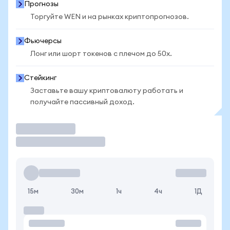
Прогнозы
Торгуйте WEN и на рынках криптопрогнозов.
Фьючерсы
Лонг или шорт токенов с плечом до 50x.
Стейкинг
Заставьте вашу криптовалюту работать и
получайте пассивный доход.
Торговать
15м
30м
1ч
4ч
1Д