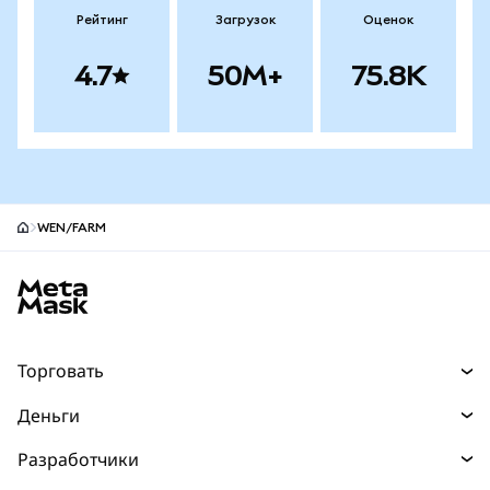
Рейтинг
Загрузок
Оценок
4.7
50M+
75.8K
WEN/FARM
Нижний колонтитул сайта MetaMask
Торговать
Торговля
Деньги
Swaps
Покупайте
Разработчики
Прогнозы
НОВИНКА
Карта
Документация для разработчиков