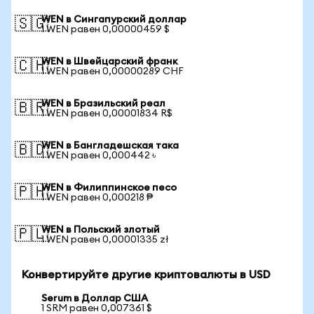
WEN в Сингапурский доллар
🇸🇬
1 WEN равен 0,00000459 $
WEN в Швейцарский франк
🇨🇭
1 WEN равен 0,00000289 CHF
WEN в Бразильский реал
🇧🇷
1 WEN равен 0,00001834 R$
WEN в Бангладешская така
🇧🇩
1 WEN равен 0,000442 ৳
WEN в Филиппинское песо
🇵🇭
1 WEN равен 0,000218 ₱
WEN в Польский злотый
🇵🇱
1 WEN равен 0,00001335 zł
Конвертируйте другие криптовалюты в USD
Serum в Доллар США
1 SRM равен 0,007361 $