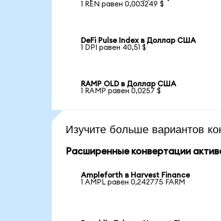
1 REN равен 0,003249 $
DeFi Pulse Index в Доллар США
1 DPI равен 40,51 $
RAMP OLD в Доллар США
1 RAMP равен 0,0257 $
Изучите больше вариантов ко
Расширенные конвертации актив
Ampleforth в Harvest Finance
1 AMPL равен 0,242775 FARM