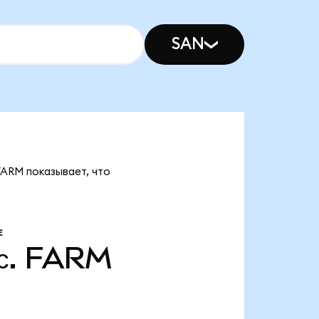
SAN
 FARM показывает, что
Е
с.
FARM