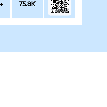
+
75.8K