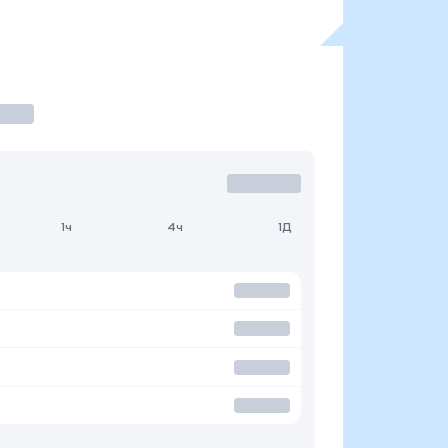
1ч
4ч
1Д