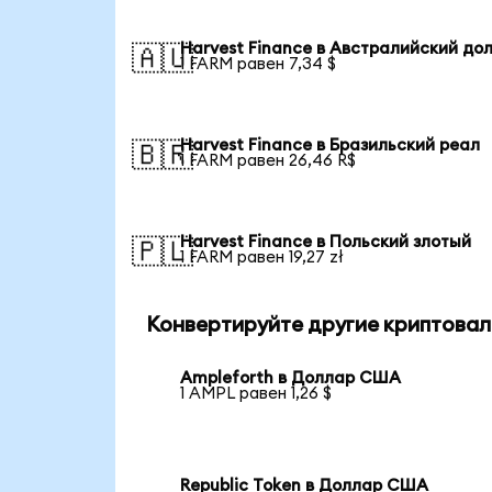
Harvest Finance в Австралийский до
🇦🇺
1 FARM равен 7,34 $
Harvest Finance в Бразильский реал
🇧🇷
1 FARM равен 26,46 R$
Harvest Finance в Польский злотый
🇵🇱
1 FARM равен 19,27 zł
Конвертируйте другие криптовал
Ampleforth в Доллар США
1 AMPL равен 1,26 $
Republic Token в Доллар США