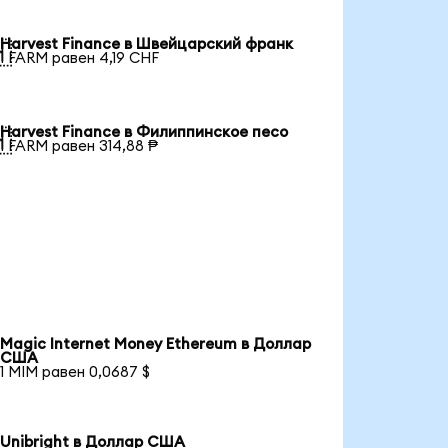
Harvest Finance в Швейцарский франк

1 FARM равен 4,19 CHF
Harvest Finance в Филиппинское песо

1 FARM равен 314,88 ₱
Magic Internet Money Ethereum в Доллар
США
1 MIM равен 0,0687 $
Unibright в Доллар США