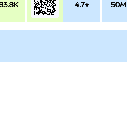
83.8K
4.7
50M