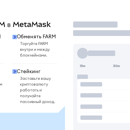
ARM в MetaMask
Торговать
M
Обменять FARM
M
Торгуйте FARM
внутри и между
блокчейнами.
15м
30м
Стейкинг
Заставьте вашу
ом
криптовалюту
работать и
получайте
пассивный доход.