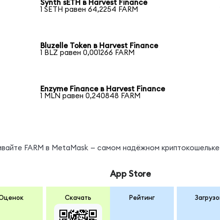
Synth sETH в Harvest Finance
1 SETH равен 64,2254 FARM
Bluzelle Token в Harvest Finance
1 BLZ равен 0,001266 FARM
Enzyme Finance в Harvest Finance
1 MLN равен 0,240848 FARM
нивайте FARM в MetaMask — самом надёжном криптокошельке
App Store
Оценок
Скачать
Рейтинг
Загрузо