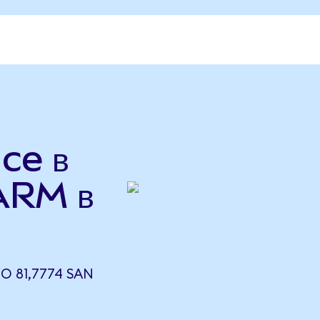
ce в
ARM в
О 81,7774 SAN