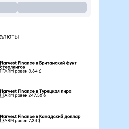
валюты
Harvest Finance в Британский фунт

стерлингов
1 FARM равен 3,84 £
Harvest Finance в Турецкая лира

1 FARM равен 247,58 ₺
Harvest Finance в Канадский доллар

1 FARM равен 7,24 $