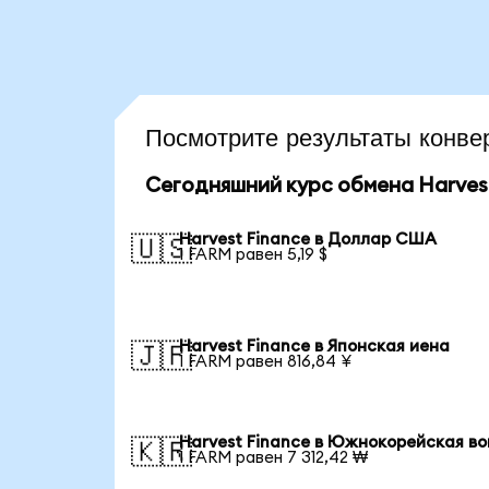
Посмотрите результаты конв
Сегодняшний курс обмена Harves
Harvest Finance в Доллар США
🇺🇸
1 FARM равен 5,19 $
Harvest Finance в Японская иена
🇯🇵
1 FARM равен 816,84 ¥
Harvest Finance в Южнокорейская в
🇰🇷
1 FARM равен 7 312,42 ₩