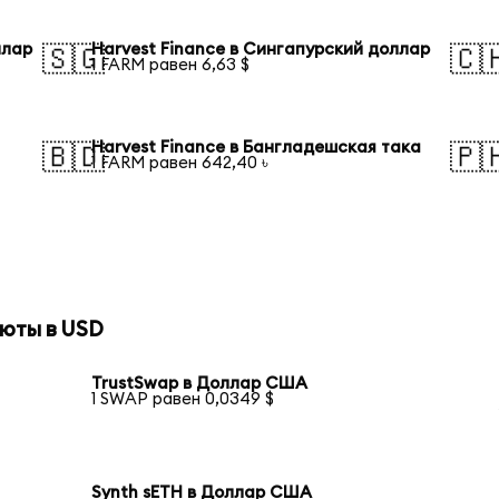
ллар
Harvest Finance в Сингапурский доллар
🇸🇬
🇨
1 FARM равен 6,63 $
Harvest Finance в Бангладешская така
🇧🇩
🇵
1 FARM равен 642,40 ৳
юты в USD
TrustSwap в Доллар США
1 SWAP равен 0,0349 $
Synth sETH в Доллар США