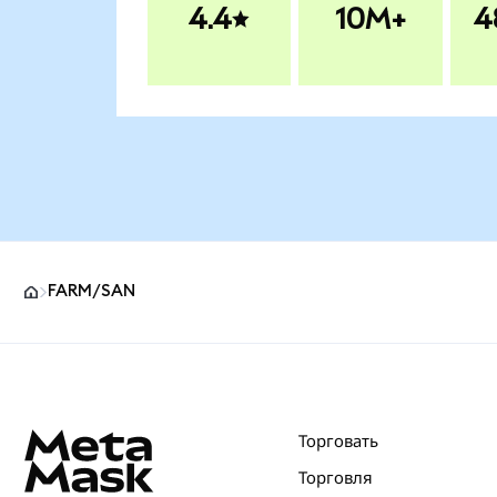
4.4
10M+
4
FARM/SAN
Нижний колонтитул сайта MetaMask
Торговать
Торговля