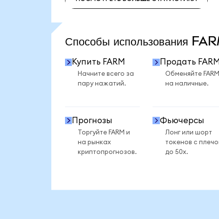
ПОСМОТРЕТЬ БОЛЬШЕ СТАТИСТИКИ
Способы использования F
Купить FARM
Продать FAR
Начните всего за
Обменяйте FAR
пару нажатий.
на наличные.
Прогнозы
Фьючерсы
Торгуйте FARM и
Лонг или шорт
на рынках
токенов с плеч
криптопрогнозов.
до 50x.