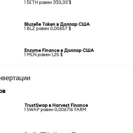
1 SETH равен 333,33 $
Bluzelle Token в Доллар США
1 BLZ равен 0,00657 $
Enzyme Finance в Доллар США
1 MLN равен 1,25 $
нвертации
ов
TrustSwap в Harvest Finance
1 SWAP равен 0,006716 FARM