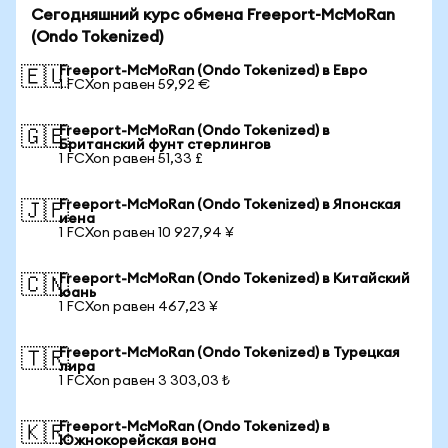
Сегодняшний курс обмена Freeport-McMoRan
(Ondo Tokenized)
Freeport-McMoRan (Ondo Tokenized) в Евро
🇪🇺
1 FCXon равен 59,92 €
Freeport-McMoRan (Ondo Tokenized) в
🇬🇧
Британский фунт стерлингов
1 FCXon равен 51,33 £
Freeport-McMoRan (Ondo Tokenized) в Японская
🇯🇵
иена
1 FCXon равен 10 927,94 ¥
Freeport-McMoRan (Ondo Tokenized) в Китайский
🇨🇳
юань
1 FCXon равен 467,23 ¥
Freeport-McMoRan (Ondo Tokenized) в Турецкая
🇹🇷
лира
1 FCXon равен 3 303,03 ₺
Freeport-McMoRan (Ondo Tokenized) в
🇰🇷
Южнокорейская вона