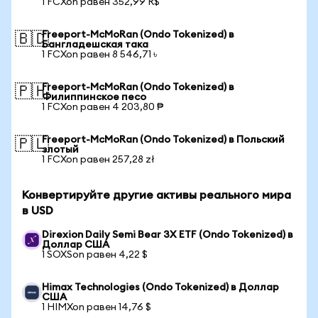
1 FCXon равен 352,99 R$
Freeport-McMoRan (Ondo Tokenized) в
🇧🇩
Бангладешская така
1 FCXon равен 8 546,71 ৳
Freeport-McMoRan (Ondo Tokenized) в
🇵🇭
Филиппинское песо
1 FCXon равен 4 203,80 ₱
Freeport-McMoRan (Ondo Tokenized) в Польский
🇵🇱
злотый
1 FCXon равен 257,28 zł
Конвертируйте другие активы реального мира
в USD
Direxion Daily Semi Bear 3X ETF (Ondo Tokenized) в
Доллар США
1 SOXSon равен 4,22 $
Himax Technologies (Ondo Tokenized) в Доллар
США
1 HIMXon равен 14,76 $