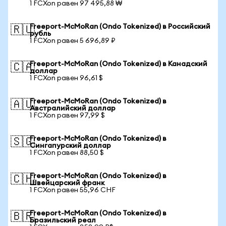
1 FCXon равен 97 495,88 ₩
Freeport-McMoRan (Ondo Tokenized) в Российский
🇷🇺
рубль
1 FCXon равен 5 696,89 ₽
Freeport-McMoRan (Ondo Tokenized) в Канадский
🇨🇦
доллар
1 FCXon равен 96,61 $
Freeport-McMoRan (Ondo Tokenized) в
🇦🇺
Австралийский доллар
1 FCXon равен 97,99 $
Freeport-McMoRan (Ondo Tokenized) в
🇸🇬
Сингапурский доллар
1 FCXon равен 88,50 $
Freeport-McMoRan (Ondo Tokenized) в
🇨🇭
Швейцарский франк
1 FCXon равен 55,96 CHF
Freeport-McMoRan (Ondo Tokenized) в
🇧🇷
Бразильский реал