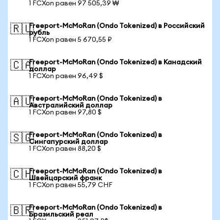
1 FCXon равен 97 505,39 ₩
Freeport-McMoRan (Ondo Tokenized) в Российский
🇷🇺
рубль
1 FCXon равен 5 670,55 ₽
Freeport-McMoRan (Ondo Tokenized) в Канадский
🇨🇦
доллар
1 FCXon равен 96,49 $
Freeport-McMoRan (Ondo Tokenized) в
🇦🇺
Австралийский доллар
1 FCXon равен 97,80 $
Freeport-McMoRan (Ondo Tokenized) в
🇸🇬
Сингапурский доллар
1 FCXon равен 88,20 $
Freeport-McMoRan (Ondo Tokenized) в
🇨🇭
Швейцарский франк
1 FCXon равен 55,79 CHF
Freeport-McMoRan (Ondo Tokenized) в
🇧🇷
Бразильский реал