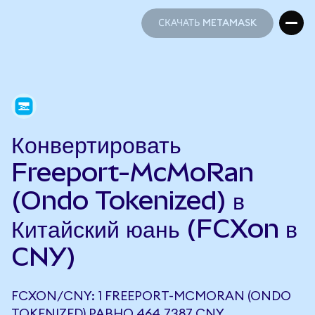
СКАЧАТЬ METAMASK
СКАЧАТЬ METAMASK
Конвертировать
Freeport-McMoRan
(Ondo Tokenized) в
Китайский юань (FCXon в
CNY)
FCXON/CNY: 1 FREEPORT-MCMORAN (ONDO
TOKENIZED) РАВНО 464,7387 CNY