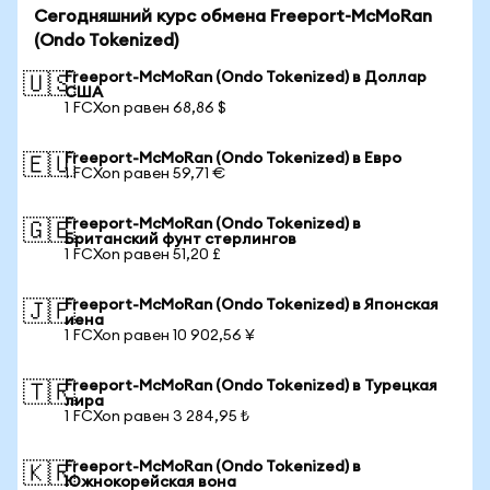
Сегодняшний курс обмена Freeport-McMoRan
(Ondo Tokenized)
Freeport-McMoRan (Ondo Tokenized) в Доллар
🇺🇸
США
1 FCXon равен 68,86 $
Freeport-McMoRan (Ondo Tokenized) в Евро
🇪🇺
1 FCXon равен 59,71 €
Freeport-McMoRan (Ondo Tokenized) в
🇬🇧
Британский фунт стерлингов
1 FCXon равен 51,20 £
Freeport-McMoRan (Ondo Tokenized) в Японская
🇯🇵
иена
1 FCXon равен 10 902,56 ¥
Freeport-McMoRan (Ondo Tokenized) в Турецкая
🇹🇷
лира
1 FCXon равен 3 284,95 ₺
Freeport-McMoRan (Ondo Tokenized) в
🇰🇷
Южнокорейская вона