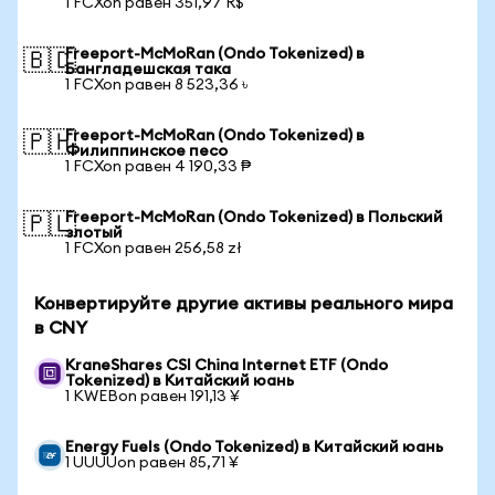
1 FCXon равен 351,97 R$
Freeport-McMoRan (Ondo Tokenized) в
🇧🇩
Бангладешская така
1 FCXon равен 8 523,36 ৳
Freeport-McMoRan (Ondo Tokenized) в
🇵🇭
Филиппинское песо
1 FCXon равен 4 190,33 ₱
Freeport-McMoRan (Ondo Tokenized) в Польский
🇵🇱
злотый
1 FCXon равен 256,58 zł
Конвертируйте другие активы реального мира
в CNY
KraneShares CSI China Internet ETF (Ondo
Tokenized) в Китайский юань
1 KWEBon равен 191,13 ¥
Energy Fuels (Ondo Tokenized) в Китайский юань
1 UUUUon равен 85,71 ¥