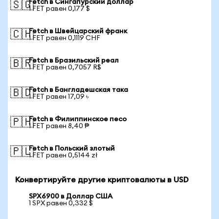
Fetch в Сингапурский доллар
🇸🇬
1 FET равен 0,177 $
Fetch в Швейцарский франк
🇨🇭
1 FET равен 0,1119 CHF
Fetch в Бразильский реал
🇧🇷
1 FET равен 0,7057 R$
Fetch в Бангладешская така
🇧🇩
1 FET равен 17,09 ৳
Fetch в Филиппинское песо
🇵🇭
1 FET равен 8,40 ₱
Fetch в Польский злотый
🇵🇱
1 FET равен 0,5144 zł
Конвертируйте другие криптовалюты в USD
SPX6900 в Доллар США
1 SPX равен 0,332 $