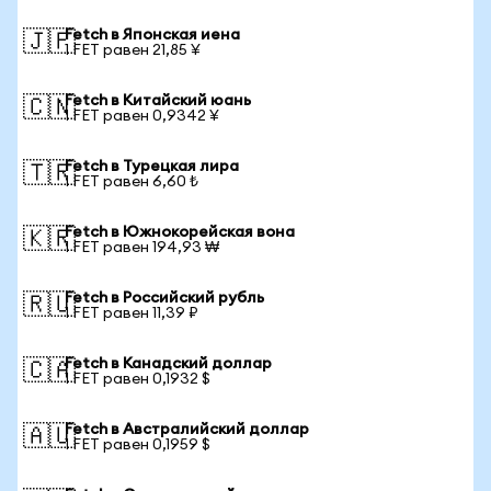
Fetch в Японская иена
🇯🇵
1 FET равен 21,85 ¥
Fetch в Китайский юань
🇨🇳
1 FET равен 0,9342 ¥
Fetch в Турецкая лира
🇹🇷
1 FET равен 6,60 ₺
Fetch в Южнокорейская вона
🇰🇷
1 FET равен 194,93 ₩
Fetch в Российский рубль
🇷🇺
1 FET равен 11,39 ₽
Fetch в Канадский доллар
🇨🇦
1 FET равен 0,1932 $
Fetch в Австралийский доллар
🇦🇺
1 FET равен 0,1959 $