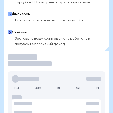
Торгуйте FET и на рынках криптопрогнозов.
Фьючерсы
Лонг или шорт токенов с плечом до 50x.
Стейкинг
Заставьте вашу криптовалюту работать и
получайте пассивный доход.
Торговать
15м
30м
1ч
4ч
1Д