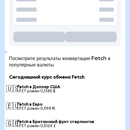
Посмотрите результаты конвертации Fetch в
популярные валюты
Сегодняшний курс обмена Fetch
Fetch в Доллар США
🇺🇸
1 FET равен 0,1385 $
Fetch в Евро
🇪🇺
1 FET равен 0,1198 €
Fetch в Британский фунт стерлингов
🇬🇧
1 FET равен 0,1026 £