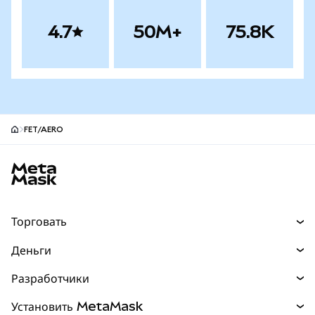
4.7
50M+
75.8K
FET/AERO
Нижний колонтитул сайта MetaMask
Торговать
Торговля
Деньги
Swaps
Покупайте
Разработчики
Прогнозы
НОВИНКА
Карта
Документация для разработчиков
Установить MetaMask
Перпы
НОВИНКА