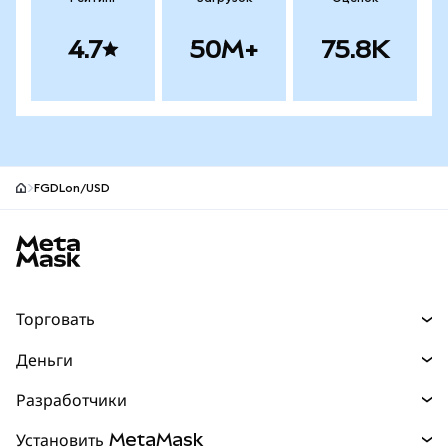
4.7
50M+
75.8K
FGDLon/USD
Нижний колонтитул сайта MetaMask
Торговать
Торговля
Деньги
Swaps
Покупайте
Разработчики
Прогнозы
НОВИНКА
Карта
Документация для разработчиков
Установить MetaMask