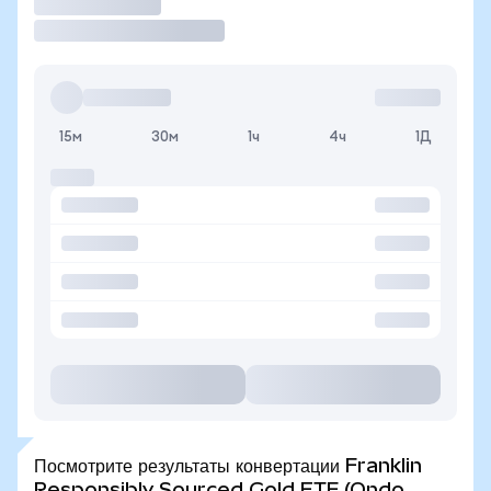
Торговать
15м
30м
1ч
4ч
1Д
Посмотрите результаты конвертации Franklin
Responsibly Sourced Gold ETF (Ondo