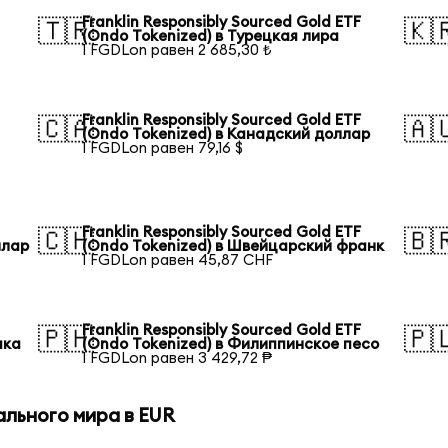
Franklin Responsibly Sourced Gold ETF
🇹🇷
🇰
(Ondo Tokenized) в Турецкая лира
1 FGDLon равен 2 685,30 ₺
Franklin Responsibly Sourced Gold ETF
🇨🇦
🇦
(Ondo Tokenized) в Канадский доллар
1 FGDLon равен 79,16 $
Franklin Responsibly Sourced Gold ETF
🇨🇭
🇧
ллар
(Ondo Tokenized) в Швейцарский франк
1 FGDLon равен 45,87 CHF
Franklin Responsibly Sourced Gold ETF
🇵🇭
🇵
ака
(Ondo Tokenized) в Филиппинское песо
1 FGDLon равен 3 429,72 ₱
ального мира в EUR