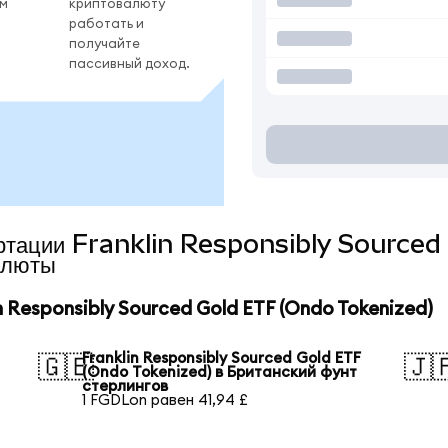
ом
криптовалюту
работать и
получайте
пассивный доход.
вертации Franklin Responsibly Source
алюты
 Responsibly Sourced Gold ETF (Ondo Tokenized)
Franklin Responsibly Sourced Gold ETF
🇬🇧
🇯
(Ondo Tokenized) в Британский фунт
стерлингов
1 FGDLon равен 41,94 £