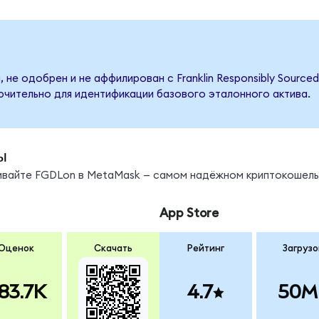
 не одобрен и не аффилирован с Franklin Responsibly Source
ючительно для идентификации базового эталонного актива.
ы
нивайте FGDLon в MetaMask — самом надёжном криптокошель
App Store
Оценок
Скачать
Рейтинг
Загрузо
83.7K
4.7
50M