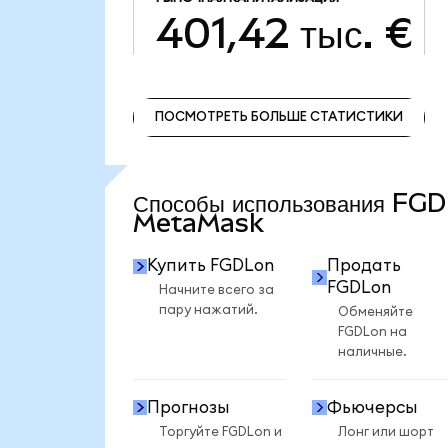
401,42 тыс. €
ПОСМОТРЕТЬ БОЛЬШЕ СТАТИСТИКИ
ПОСМОТРЕТЬ БОЛЬШЕ СТАТИСТИКИ
Способы использования FGD
MetaMask
Купить FGDLon
Продать
FGDLon
Начните всего за
пару нажатий.
Обменяйте
FGDLon на
наличные.
Прогнозы
Фьючерсы
Торгуйте FGDLon и
Лонг или шорт