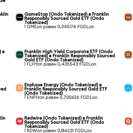
ов
klin
GameStop (Ondo Tokenized) в Franklin
Responsibly Sourced Gold ETF (Ondo
Tokenized)
1 GMEon равен 0,345174 FGDLon
 в
Franklin High Yield Corporate ETF (Ondo
Tokenized) в Franklin Responsibly Sourced
Gold ETF (Ondo Tokenized)
1 FLHYon равен 0,435543 FGDLon
Enphase Energy (Ondo Tokenized) в
ced
Franklin Responsibly Sourced Gold ETF
(Ondo Tokenized)
1 ENPHon равен 0,700626 FGDLon
lin
Redwire (Ondo Tokenized) в Franklin
Responsibly Sourced Gold ETF (Ondo
Tokenized)
1 RDWon равен 0,186231 FGDLon