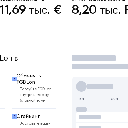
11,69 тыс. €
8,20 тыс.
Lon в
Торговать
Обменять
FGDLon
Торгуйте FGDLon
внутри и между
15м
30м
блокчейнами.
Стейкинг
Заставьте вашу