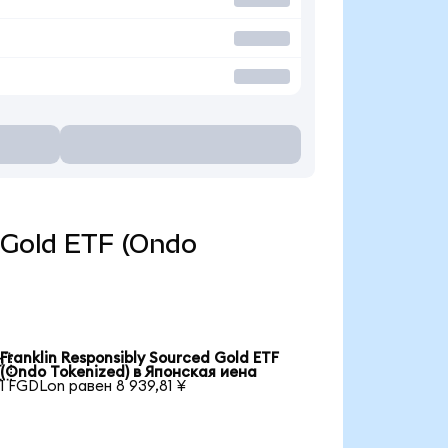
d Gold ETF (Ondo
Franklin Responsibly Sourced Gold ETF

(Ondo Tokenized) в Японская иена
1 FGDLon равен 8 939,81 ¥