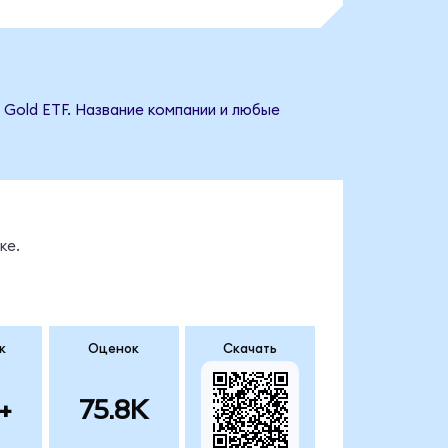
d Gold ETF. Название компании и любые
ке.
к
Оценок
Скачать
+
75.8K