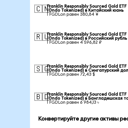
Franklin Responsibly Sourced Gold ETF
🇨🇳
(Ondo Tokenized) в Китайский юань
1 FGDLon равен 380,84 ¥
Franklin Responsibly Sourced Gold ETF
🇷🇺
(Ondo Tokenized) в Российский рубль
1 FGDLon равен 4 596,82 ₽
Franklin Responsibly Sourced Gold ETF
🇸🇬
(Ondo Tokenized) в Сингапурский до
1 FGDLon равен 72,43 $
Franklin Responsibly Sourced Gold ETF
🇧🇩
(Ondo Tokenized) в Бангладешская т
1 FGDLon равен 6 984,13 ৳
Конвертируйте другие активы ре