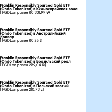
Franklin Responsibly Sourced Gold ETF

(Ondo Tokenized) в Южнокорейская вона
1 FGDLon равен 80 331,99 ₩
Franklin Responsibly Sourced Gold ETF

(Ondo Tokenized) в Австралийский
доллар
1 FGDLon равен 80,28 $
Franklin Responsibly Sourced Gold ETF

(Ondo Tokenized) в Бразильский реал
1 FGDLon равен 289,04 R$
Franklin Responsibly Sourced Gold ETF

(Ondo Tokenized) в Польский злотый
1 FGDLon равен 210,73 zł