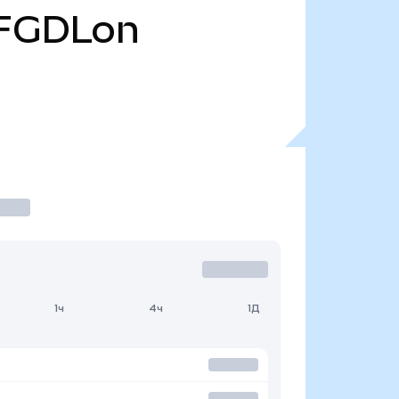
FGDLon
1ч
4ч
1Д