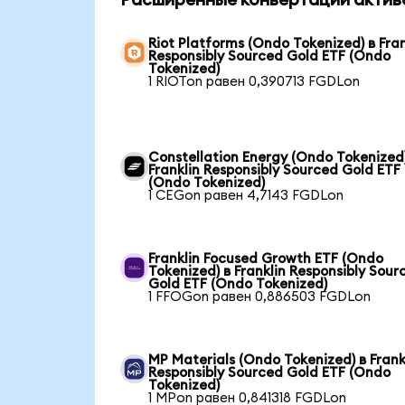
Расширенные конвертации актив
Riot Platforms (Ondo Tokenized) в Fran
Responsibly Sourced Gold ETF (Ondo
Tokenized)
1 RIOTon равен 0,390713 FGDLon
Constellation Energy (Ondo Tokenized)
Franklin Responsibly Sourced Gold ETF
(Ondo Tokenized)
1 CEGon равен 4,7143 FGDLon
Franklin Focused Growth ETF (Ondo
Tokenized) в Franklin Responsibly Sour
Gold ETF (Ondo Tokenized)
1 FFOGon равен 0,886503 FGDLon
MP Materials (Ondo Tokenized) в Frank
Responsibly Sourced Gold ETF (Ondo
Tokenized)
1 MPon равен 0,841318 FGDLon