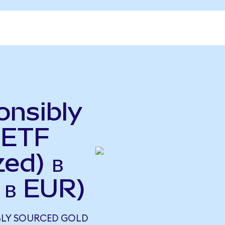
onsibly
 ETF
ed) в
 в EUR)
BLY SOURCED GOLD