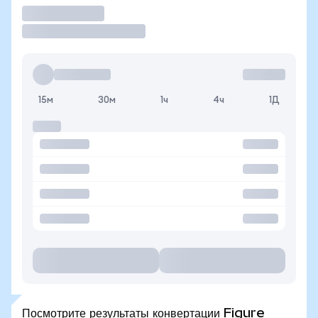
Торговать
15м
30м
1ч
4ч
1Д
Посмотрите результаты конвертации Figure