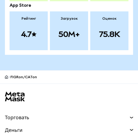
App Store
Рейтинг
Загрузок
Оценок
4.7
50M+
75.8K
FIGRon/CATon
Нижний колонтитул сайта MetaMask
Торговать
Торговля
Деньги
Swaps
Покупайте