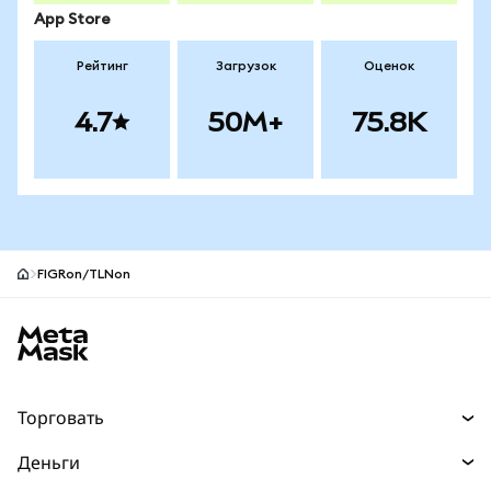
App Store
Рейтинг
Загрузок
Оценок
4.7
50M+
75.8K
FIGRon/TLNon
Нижний колонтитул сайта MetaMask
Торговать
Торговля
Деньги
Swaps
Покупайте