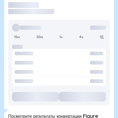
Торговать
15м
30м
1ч
4ч
1Д
Посмотрите результаты конвертации Figure